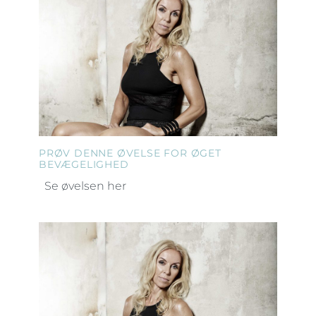
PRØV DENNE ØVELSE FOR ØGET
BEVÆGELIGHED
Se øvelsen her