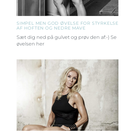
SIMPEL MEN GOD ØVELSE FOR STYRKELSE
AF HOFTEN OG NEDRE MAVE
Sæt dig ned på gulvet og prøv den af:-) Se
øvelsen her