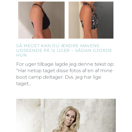
SÅ MEGET KAN DU ÆNDRE MAVENS
UDSEENDE PÅ 12 UGER – SÅDAN GJORDE
HUN
For uger tilbage lagde jeg denne tekst op:
“Har netop taget disse fotos af en af mine
boot camp deltager. Dvs. jeg har lige
taget...