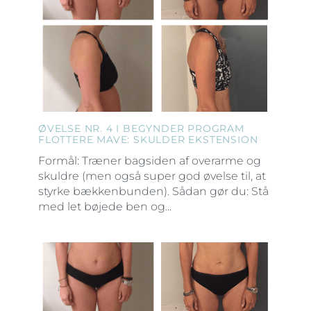
ØVELSE NR. 4 I BEGYNDER PROGRAM
FLOTTERE MAVE: SKULDER EKSTENSION
Formål: Træner bagsiden af overarme og
skuldre (men også super god øvelse til, at
styrke bækkenbunden). Sådan gør du: Stå
med let bøjede ben og...