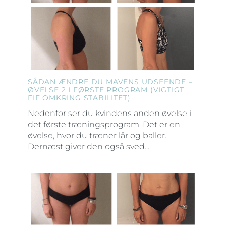
SÅDAN ÆNDRE DU MAVENS UDSEENDE –
ØVELSE 2 I FØRSTE PROGRAM (VIGTIGT
FIF OMKRING STABILITET)
Nedenfor ser du kvindens anden øvelse i
det første træningsprogram. Det er en
øvelse, hvor du træner lår og baller.
Dernæst giver den også sved...