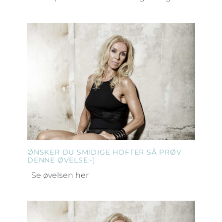
ØNSKER DU SMIDIGE HOFTER SÅ PRØV
DENNE ØVELSE:-)
Se øvelsen her