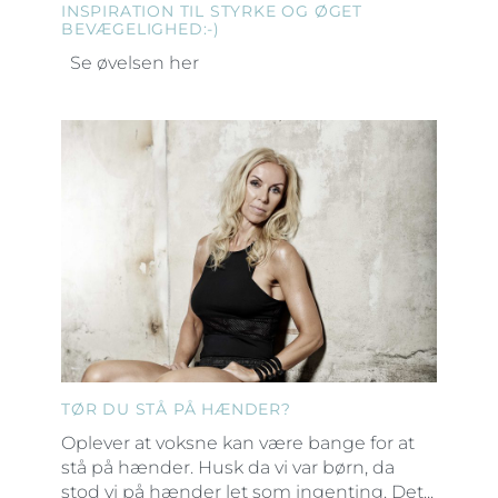
INSPIRATION TIL STYRKE OG ØGET
BEVÆGELIGHED:-)
Se øvelsen her
TØR DU STÅ PÅ HÆNDER?
Oplever at voksne kan være bange for at
stå på hænder. Husk da vi var børn, da
stod vi på hænder let som ingenting. Det...