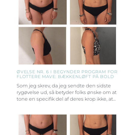
ØVELSE NR. 6 I BEGYNDER PROGRAM FOR
FLOTTERE MAVE: BÆKKENLØFT PÅ BOLD
Som jeg skrev, da jeg sendte den sidste
rygøvelse ud, så betyder folks ønske om at
tone en specifik del af deres krop ikke, at...