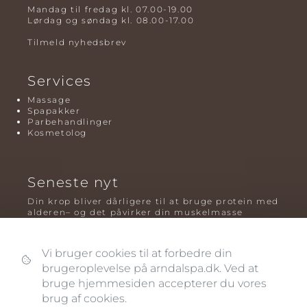
Mandag til fredag kl. 07.00-19.00
Lørdag og søndag kl. 08.00-17.00
Tilmeld nyhedsbrev
Services
Massage
Spapakker
Parbehandlinger
Kosmetolog
Seneste nyt
Din krop bliver dårligere til at bruge protein med
alderen– og det påvirker din muskelmasse
Mavefedt og sundhed: hvorfor det er farligt – og
hvilken træning der virker bedst
Vi bruger cookies til at forbedre din
brugeroplevelse på arndalspa.dk. Ved at
Plyometrisk træning: hvorfor hop kan være noget
af det mest oversete for knogler og power – før
bruge hjemmesiden accepterer du vores
og efter overgangsalderen
brug af cookies.