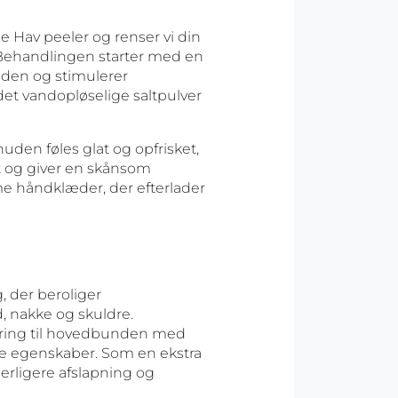
de Hav peeler og renser vi din
. Behandlingen starter med en
uden og stimulerer
det vandopløselige saltpulver
den føles glat og opfrisket,
t og giver en skånsom
e håndklæder, der efterlader
 der beroliger
 nakke og skuldre.
æring til hovedbunden med
de egenskaber. Som en ekstra
erligere afslapning og