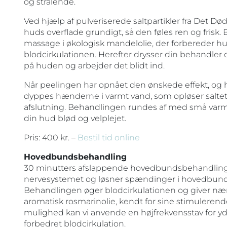
og strålende.
Ved hjælp af pulveriserede saltpartikler fra Det Dø
huds overflade grundigt, så den føles ren og frisk
massage i økologisk mandelolie, der forbereder h
blodcirkulationen. Herefter drysser din behandler 
på huden og arbejder det blidt ind.
Når peelingen har opnået den ønskede effekt, og hu
dyppes hænderne i varmt vand, som opløser salte
afslutning. Behandlingen rundes af med små varm
din hud blød og velplejet.
Pris: 400 kr. –
Bestil tid online
Hovedbundsbehandling
30 minutters afslappende hovedbundsbehandling,
nervesystemet og løsner spændinger i hovedbund,
Behandlingen øger blodcirkulationen og giver n
aromatisk rosmarinolie, kendt for sine stimuleren
mulighed kan vi anvende en højfrekvensstav for yd
forbedret blodcirkulation.