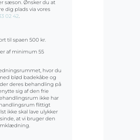
er sæson. Ønsker du at
e dig plads via vores
33 02 42
.
t til spaen 500 kr.
ger af minimum 55
klædningsrummet, hvor du
 med blød badekåbe og
dleder deres behandling på
tte sig af den frie
 behandlingsrum ikke har
handlingsrum flittigt
t ikke skal lave ulykker
sinde, at vi bruger den
 omklædning.