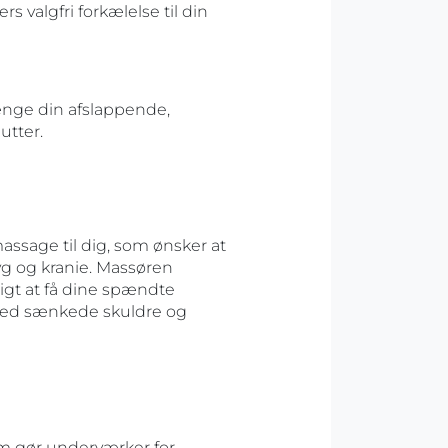
s valgfri forkælelse til din
længe din afslappende,
utter.
assage til dig, som ønsker at
yg og kranie. Massøren
igt at få dine spændte
l med sænkede skuldre og
 gør underværker for