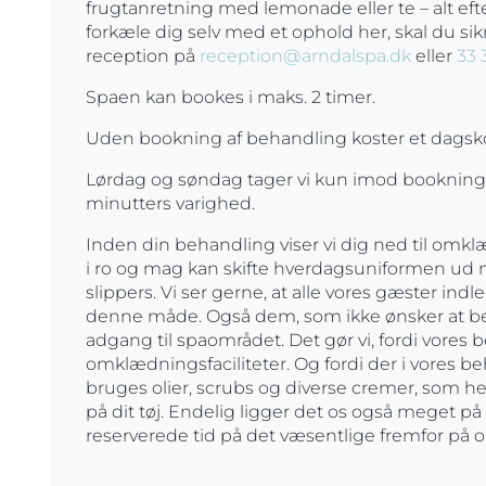
frugtanretning med lemonade eller te – alt eft
forkæle dig selv med et ophold her, skal du sikr
reception på
reception@arndalspa.dk
eller
33 
Spaen kan bookes i maks. 2 timer.
Uden bookning af behandling koster et dagskor
Lørdag og søndag tager vi kun imod booknin
minutters varighed.
Inden din behandling viser vi dig ned til om
i ro og mag kan skifte hverdagsuniformen ud
slippers. Vi ser gerne, at alle vores gæster in
denne måde. Også dem, som ikke ønsker at beny
adgang til spaområdet. Det gør vi, fordi vores
omklædningsfaciliteter. Og fordi der i vores be
bruges olier, scrubs og diverse cremer, som hels
på dit tøj. Endelig ligger det os også meget på 
reserverede tid på det væsentlige fremfor på