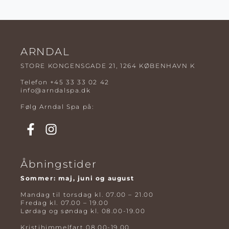
ARNDAL
STORE KONGENSGADE 21, 1264 KØBENHAVN K
Telefon
+45 33 33 02 42
info@arndalspa.dk
Følg Arndal Spa på:
Åbningstider
Sommer: maj, juni og august
Mandag til torsdag kl. 07.00 – 21.00
Fredag kl. 07.00 – 19.00
Lørdag og søndag kl. 08.00-19.00
Kristihimmelfart 08.00-19.00