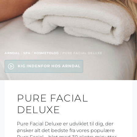
ARNDAL
/
SPA
/
KOSMETOLOG
/
PURE FACIAL DELUXE
KIG INDENFOR HOS ARNDAL
PURE FACIAL
DELUXE
Pure Facial Deluxe er udviklet til dig, der
ønsker alt det bedste fra vores populære