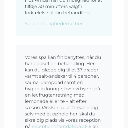
Hos Arndal har du mulighed for at
tilføje 30 minutters valgfri
forkælelse til din behandling.
Se alle mulighederne her
Vores spa kan frit benyttes, når du
har booket en behandling. Her
kan du glæde dig til et 37 grader
varmt saltvandskar til 4 personer,
sauna, dampbad samt en
hyggelig lounge, hvor vi byder på
en let frugtanretning med
lemonade eller te – alt efter
sæson. Ønsker du at forkæle dig
selv med et ophold her, skal du
sikre dig plads via vores reception
på
reception@arndalspa.dk
eller