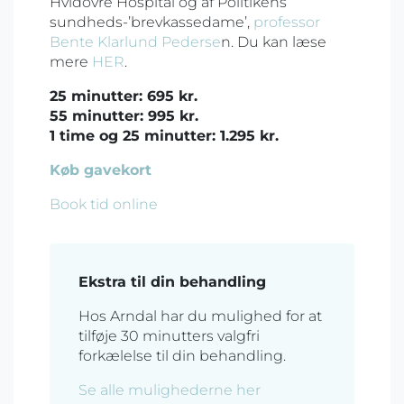
Hvidovre Hospital og af Politikens
sundheds-’brevkassedame’,
professor
Bente Klarlund Pederse
n. Du kan læse
mere
HER
.
25 minutter: 695 kr.
55 minutter: 995 kr.
1 time og 25 minutter: 1.295 kr.
Køb gavekort
Book tid online
Ekstra til din behandling
Hos Arndal har du mulighed for at
tilføje 30 minutters valgfri
forkælelse til din behandling.
Se alle mulighederne her