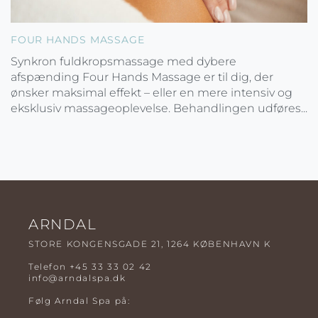
FOUR HANDS MASSAGE
Synkron fuldkropsmassage med dybere
afspænding Four Hands Massage er til dig, der
ønsker maksimal effekt – eller en mere intensiv og
eksklusiv massageoplevelse. Behandlingen udføres...
ARNDAL
STORE KONGENSGADE 21, 1264 KØBENHAVN K
Telefon
+45 33 33 02 42
info@arndalspa.dk
Følg Arndal Spa på: