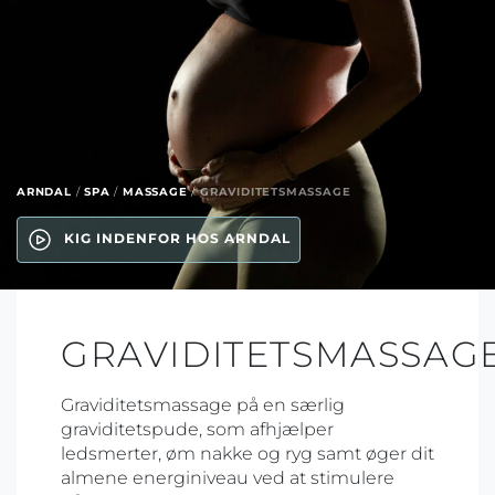
ARNDAL
/
SPA
/
MASSAGE
/
GRAVIDITETSMASSAGE
KIG INDENFOR HOS ARNDAL
GRAVIDITETSMASSAG
Graviditetsmassage på en særlig
graviditetspude, som afhjælper
ledsmerter, øm nakke og ryg samt øger dit
almene energiniveau ved at stimulere