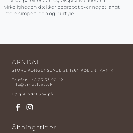
mange på elitesport og eksplosive atleter. I
virkeligheden dækker begrebet over noget langt
mere simpelt: hop og hurtige...
ARNDAL
STORE KONGENSGADE 21, 1264 KØBENHAVN K
Telefon
+45 33 33 02 42
info@arndalspa.dk
Følg Arndal Spa på:
Åbningstider