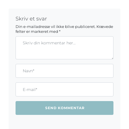
Skriv et svar
Din e-mailadresse vil ikke blive publiceret.
Krævede
felter er markeret med
*
Kommentar
Gem mit navn, mail og websted i denne browser til næste ga
Name*
Email*