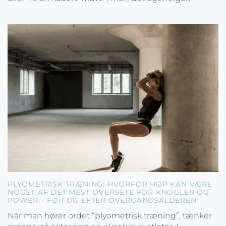
PLYOMETRISK TRÆNING: HVORFOR HOP KAN VÆRE
NOGET AF DET MEST OVERSETE FOR KNOGLER OG
POWER – FØR OG EFTER OVERGANGSALDEREN
Når man hører ordet “plyometrisk træning”, tænker