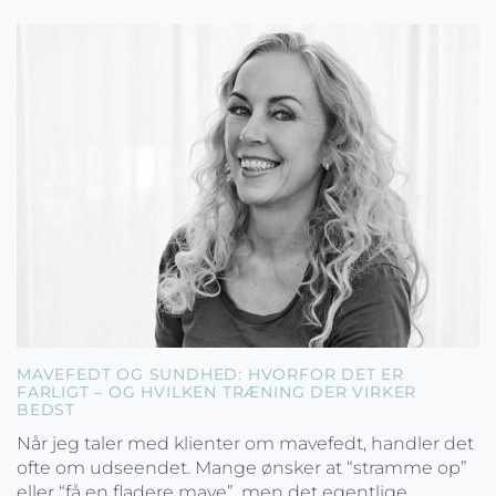
MAVEFEDT OG SUNDHED: HVORFOR DET ER
FARLIGT – OG HVILKEN TRÆNING DER VIRKER
BEDST
Når jeg taler med klienter om mavefedt, handler det
ofte om udseendet. Mange ønsker at “stramme op”
eller “få en fladere mave”, men det egentlige...