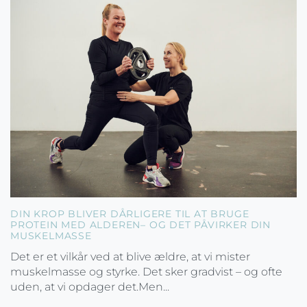
DIN KROP BLIVER DÅRLIGERE TIL AT BRUGE
PROTEIN MED ALDEREN– OG DET PÅVIRKER DIN
MUSKELMASSE
Det er et vilkår ved at blive ældre, at vi mister
muskelmasse og styrke. Det sker gradvist – og ofte
uden, at vi opdager det.Men...