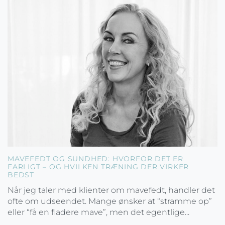
MAVEFEDT OG SUNDHED: HVORFOR DET ER
FARLIGT – OG HVILKEN TRÆNING DER VIRKER
BEDST
Når jeg taler med klienter om mavefedt, handler det
ofte om udseendet. Mange ønsker at “stramme op”
eller “få en fladere mave”, men det egentlige...