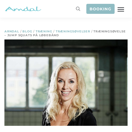
BOOKING
ARNDAL
/
BLOG
/
TRÆNING
/
TRÆNINGSØVELSER
/
TRÆNINGSØVELSE
– JUMP SQUATS PÅ LØBEBÅND