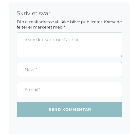
Skriv et svar
Din e-mailadresse vil ikke blive publiceret.
Krævede
felter er markeret med
*
Kommentar
Gem mit navn, mail og websted i denne browser til næste ga
Name*
Email*