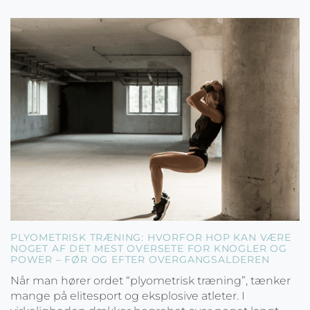
PLYOMETRISK TRÆNING: HVORFOR HOP KAN VÆRE
NOGET AF DET MEST OVERSETE FOR KNOGLER OG
POWER – FØR OG EFTER OVERGANGSALDEREN
Når man hører ordet “plyometrisk træning”, tænker
mange på elitesport og eksplosive atleter. I