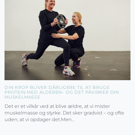
DIN KROP BLIVER DÅRLIGERE TIL AT BRUGE
PROTEIN MED ALDEREN– OG DET PÅVIRKER DIN
MUSKELMASSE
Det er et vilkår ved at blive ældre, at vi mister
muskelmasse og styrke. Det sker gradvist – og ofte
uden, at vi opdager det.Men...