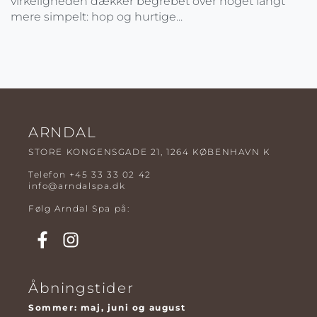
virkeligheden dækker begrebet over noget langt
mere simpelt: hop og hurtige...
ARNDAL
STORE KONGENSGADE 21, 1264 KØBENHAVN K
Telefon
+45 33 33 02 42
info@arndalspa.dk
Følg Arndal Spa på:
Åbningstider
Sommer: maj, juni og august