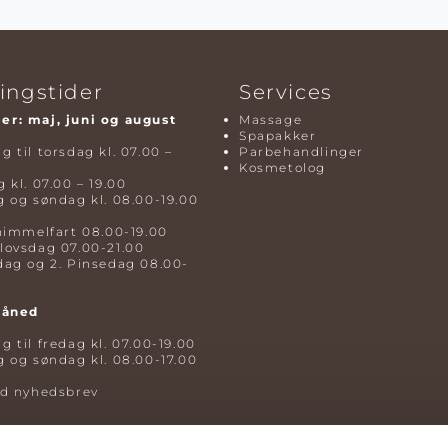
ingstider
Services
r: maj, juni og august
Massage
Spapakker
 til torsdag kl. 07.00 –
Parbehandlinger
Kosmetolog
 kl. 07.00 – 19.00
 og søndag kl. 08.00-19.00
himmelfart 08.00-19.00
lovsdag 07.00-21.00
dag og 2. Pinsedag 08.00-
måned
 til fredag kl. 07.00-19.00
 og søndag kl. 08.00-17.00
ld nyhedsbrev