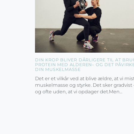
DIN KROP BLIVER DÅRLIGERE TIL AT BRU
PROTEIN MED ALDEREN– OG DET PÅVIRK
DIN MUSKELMASSE
Det er et vilkår ved at blive ældre, at vi mis
muskelmasse og styrke. Det sker gradvist 
og ofte uden, at vi opdager det.Men...