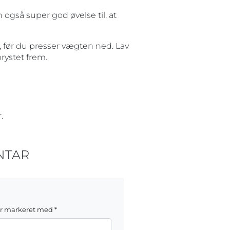
også super god øvelse til, at
, før du presser vægten ned. Lav
rystet frem.
.
NTAR
er markeret med
*