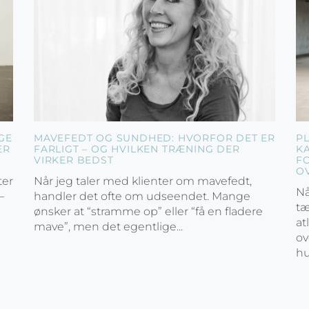
GE
MAVEFEDT OG SUNDHED: HVORFOR DET ER
P
ER
FARLIGT – OG HVILKEN TRÆNING DER
K
VIRKER BEDST
F
O
ter
Når jeg taler med klienter om mavefedt,
Nå
–
handler det ofte om udseendet. Mange
tæ
ønsker at “stramme op” eller “få en fladere
at
mave”, men det egentlige...
ov
hu