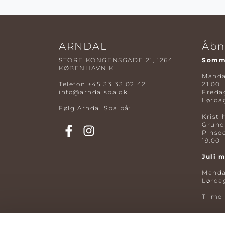
ARNDAL
Åbn
STORE KONGENSGADE 21, 1264
Somme
KØBENHAVN K
Mandag
Telefon
+45 33 33 02 42
21.00
info@arndalspa.dk
Fredag
Lørdag
Følg Arndal Spa på:
Kristi
Grund
Pinse
19.00
Juli 
Mandag
Lørdag
Tilme