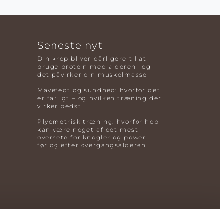
Seneste nyt
Din krop bliver dårligere til at
bruge protein med alderen– og
det påvirker din muskelmasse
Mavefedt og sundhed: hvorfor det
er farligt – og hvilken træning der
virker bedst
Plyometrisk træning: hvorfor hop
kan være noget af det mest
oversete for knogler og power –
før og efter overgangsalderen