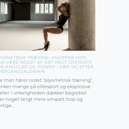
LYOMETRISK TRÆNING: HVORFOR HOP
AN VÆRE NOGET AF DET MEST OVERSETE
OR KNOGLER OG POWER – FØR OG EFTER
VERGANGSALDEREN
r man hører ordet “plyometrisk træning”,
nker mange på elitesport og eksplosive
leter. I virkeligheden dækker begrebet
er noget langt mere simpelt: hop og
rtige...