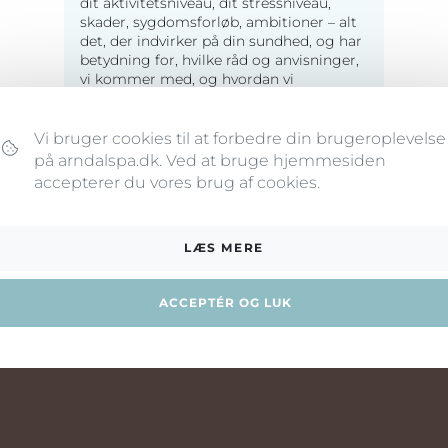
dit aktivitetsniveau, dit stressniveau,
skader, sygdomsforløb, ambitioner – alt
det, der indvirker på din sundhed, og har
betydning for, hvilke råd og anvisninger,
vi kommer med, og hvordan vi
skræddersyr lige præcis dit program.
Vi bruger cookies til at forbedre din brugeroplevelse
på arndalspa.dk. Ved at bruge hjemmesiden
accepterer du vores brug af cookies.
SENS- &
AKTIVITETSMÅLING
LÆS MERE
Metoden er helt unik, og bruges
primært til kliniske
ACCEPTÉR OG LUK
forskningsprojekter. Den er
afgørende for måden, vi arbejder
på, og for de resultater, du kan
opnå hos Arndal.