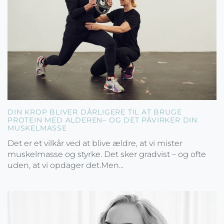
DIN KROP BLIVER DÅRLIGERE TIL AT BRUGE
PROTEIN MED ALDEREN– OG DET PÅVIRKER DIN
MUSKELMASSE
Det er et vilkår ved at blive ældre, at vi mister
muskelmasse og styrke. Det sker gradvist – og ofte
uden, at vi opdager det.Men...