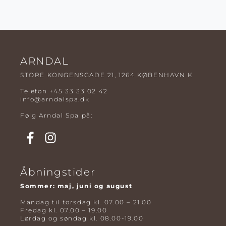
ARNDAL
STORE KONGENSGADE 21, 1264 KØBENHAVN K
Telefon
+45 33 33 02 42
info@arndalspa.dk
Følg Arndal Spa på:
Åbningstider
Sommer: maj, juni og august
Mandag til torsdag kl. 07.00 – 21.00
Fredag kl. 07.00 – 19.00
Lørdag og søndag kl. 08.00-19.00