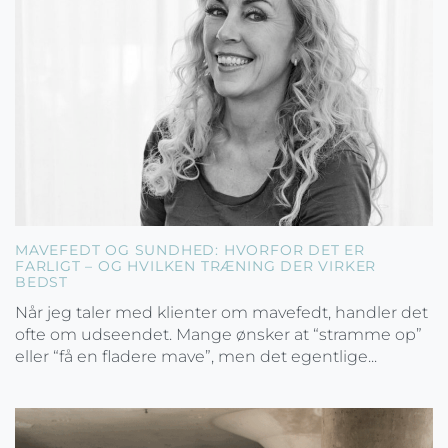
MAVEFEDT OG SUNDHED: HVORFOR DET ER
FARLIGT – OG HVILKEN TRÆNING DER VIRKER
BEDST
Når jeg taler med klienter om mavefedt, handler det
ofte om udseendet. Mange ønsker at “stramme op”
eller “få en fladere mave”, men det egentlige...