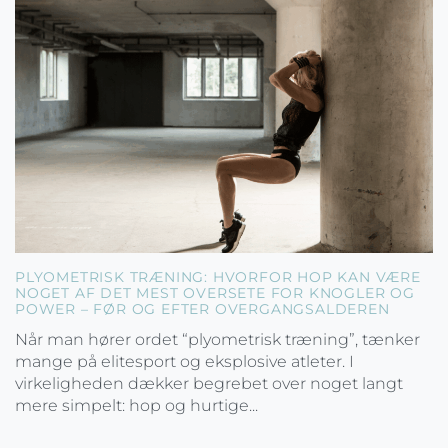
PLYOMETRISK TRÆNING: HVORFOR HOP KAN VÆRE
NOGET AF DET MEST OVERSETE FOR KNOGLER OG
POWER – FØR OG EFTER OVERGANGSALDEREN
Når man hører ordet “plyometrisk træning”, tænker
mange på elitesport og eksplosive atleter. I
virkeligheden dækker begrebet over noget langt
mere simpelt: hop og hurtige...