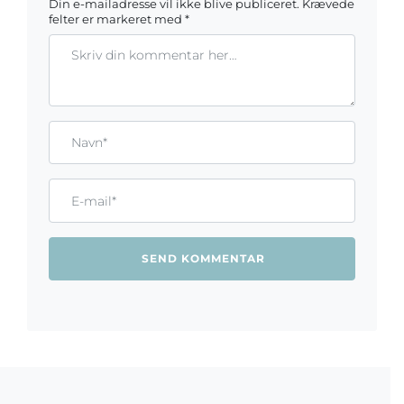
Din e-mailadresse vil ikke blive publiceret.
Krævede
felter er markeret med
*
Kommentar
Gem mit navn, mail og websted i denne browser til næste ga
Name*
Email*