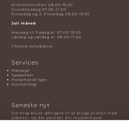
Kristihimmelfart 08.00-19.00
Grundlovsdag 07.00-21.00
Pinsedag og 2. Pinsedag 08.00-19.00
Juli måned
Mandag til fredag kl. 07.00-19.00
Lørdag og søndag kl. 08.00-17.00
Tilmeld nyhedsbrev
Services
Massage
Spapakker
Parbehandlinger
Kosmetolog
Seneste nyt
Din krop bliver dårligere til at bruge protein med
alderen– og det påvirker din muskelmasse
Mavefedt og sundhed: hvorfor det er farligt – og