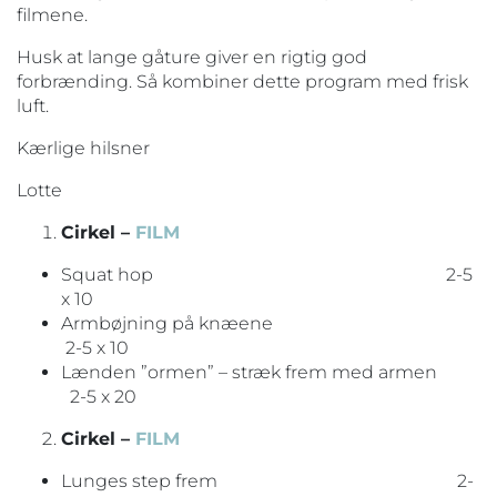
filmene.
Husk at lange gåture giver en rigtig god
forbrænding. Så kombiner dette program med frisk
luft.
Kærlige hilsner
Lotte
Cirkel –
FILM
Squat hop 2-5
x 10
Armbøjning på knæene
2-5 x 10
Lænden ”ormen” – stræk frem med armen
2-5 x 20
Cirkel –
FILM
Lunges step frem 2-