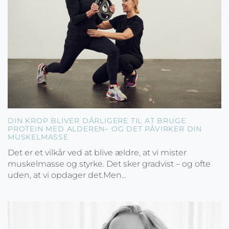
DIN KROP BLIVER DÅRLIGERE TIL AT BRUGE
PROTEIN MED ALDEREN– OG DET PÅVIRKER DIN
MUSKELMASSE
Det er et vilkår ved at blive ældre, at vi mister
muskelmasse og styrke. Det sker gradvist – og ofte
uden, at vi opdager det.Men...