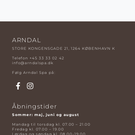
ARNDAL
STORE KONGENSGADE 21, 1264 KØBENHAVN K
Telefon
+45 33 33 02 42
info@arndalspa.dk
Følg Arndal Spa på:
Åbningstider
Sommer: maj, juni og august
Mandag til torsdag kl. 07.00 – 21.00
Fredag kl. 07.00 – 19.00
Lørdag og søndag kl. 08.00-19.00