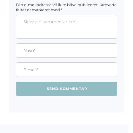
Din e-mailadresse vil ikke blive publiceret.
Krævede
felter er markeret med
*
Kommentar
Gem mit navn, mail og websted i denne browser til næste ga
Name*
Email*