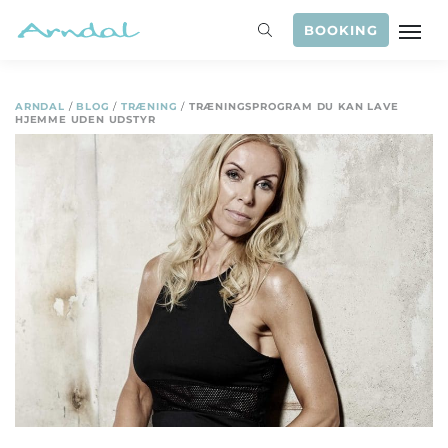
BOOKING
ARNDAL
/
BLOG
/
TRÆNING
/
TRÆNINGSPROGRAM DU KAN LAVE
HJEMME UDEN UDSTYR