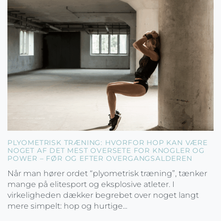
PLYOMETRISK TRÆNING: HVORFOR HOP KAN VÆRE
NOGET AF DET MEST OVERSETE FOR KNOGLER OG
POWER – FØR OG EFTER OVERGANGSALDEREN
Når man hører ordet “plyometrisk træning”, tænker
mange på elitesport og eksplosive atleter. I
virkeligheden dækker begrebet over noget langt
mere simpelt: hop og hurtige...