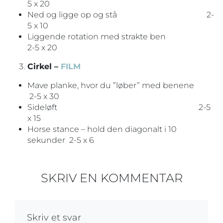
5 x 20
Ned og ligge op og stå 2-
5 x 10
Liggende rotation med strakte ben
2-5 x 20
Cirkel –
FILM
Mave planke, hvor du ”løber” med benene
2-5 x 30
Sideløft 2-5
x 15
Horse stance – hold den diagonalt i 10
sekunder 2-5 x 6
SKRIV EN KOMMENTAR
Skriv et svar