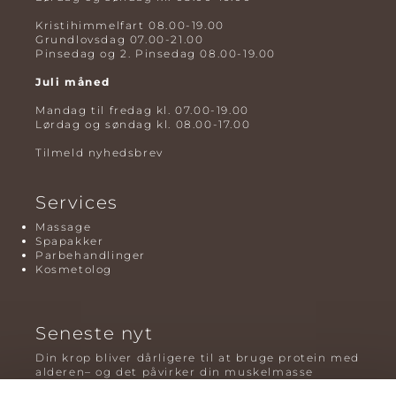
Kristihimmelfart 08.00-19.00
Grundlovsdag 07.00-21.00
Pinsedag og 2. Pinsedag 08.00-19.00
Juli måned
Mandag til fredag kl. 07.00-19.00
Lørdag og søndag kl. 08.00-17.00
Tilmeld nyhedsbrev
Services
Massage
Spapakker
Parbehandlinger
Kosmetolog
Seneste nyt
Din krop bliver dårligere til at bruge protein med
alderen– og det påvirker din muskelmasse