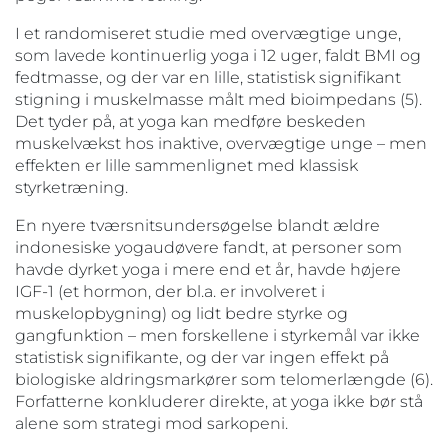
I et randomiseret studie med overvægtige unge,
som lavede kontinuerlig yoga i 12 uger, faldt BMI og
fedtmasse, og der var en lille, statistisk signifikant
stigning i muskelmasse målt med bioimpedans (5).
Det tyder på, at yoga kan medføre beskeden
muskelvækst hos inaktive, overvægtige unge – men
effekten er lille sammenlignet med klassisk
styrketræning.
En nyere tværsnitsundersøgelse blandt ældre
indonesiske yogaudøvere fandt, at personer som
havde dyrket yoga i mere end et år, havde højere
IGF-1 (et hormon, der bl.a. er involveret i
muskelopbygning) og lidt bedre styrke og
gangfunktion – men forskellene i styrkemål var ikke
statistisk signifikante, og der var ingen effekt på
biologiske aldringsmarkører som telomerlængde (6).
Forfatterne konkluderer direkte, at yoga ikke bør stå
alene som strategi mod sarkopeni.