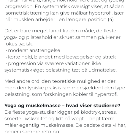
progression. En systematisk oversigt viser, at sådan
isometrisk træning kan give målbar hypertrofi, især
når musklen arbejder i en længere position (4).
Det er bare meget langt fra den måde, de fleste
yoga- og pilateshold er skruet sammen på. Her er
fokus typisk:
• moderat anstrengelse
• korte hold, blandet med bevægelser og stræk
• progression via sværere variationer, ikke
systematisk øget belastning tæt på udmattelse.
Med andre ord: den teoretiske mulighed er der,
men den typiske praksis rammer sjældent den type
belastning, som forskningen kobler til hypertrofi.
Yoga og muskelmasse – hvad viser studierne?
De fleste yoga-studier kigger på blodtryk, stress,
smerte, livskvalitet og lidt på vægt – langt færre
måler egentlig muskelmasse. De bedste data vi har,
peger i samme retning: