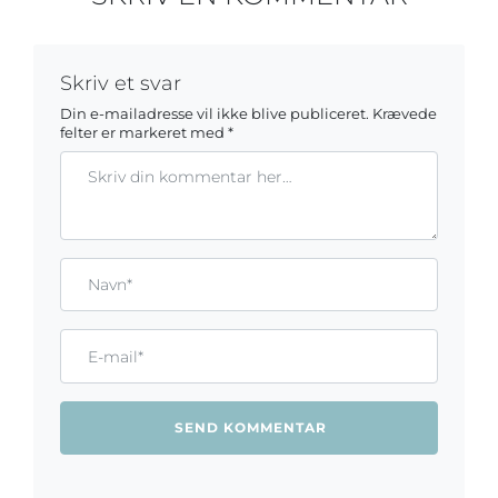
Skriv et svar
Din e-mailadresse vil ikke blive publiceret.
Krævede
felter er markeret med
*
Kommentar
Gem mit navn, mail og websted i denne browser til næste ga
Name*
Email*