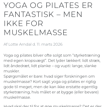
YOGA OG PILATES ER
FANTASTISK – MEN
IKKE FOR
MUSKELMASSE
Af Lotte Arndal d. 11. marts 2026
Yoga og pilates bliver ofte solgt som “styrketræning
med egen kropsvægt”. Det lyder lækkert: lidt stræk,
lidt åndedræt, lidt planke – og vupti: lange, slanke
muskler.
Spørgsmålet er bare: hvad siger forskningen om
muskelmasse? Kort sagt: yoga og pilates er rigtig
gode til meget, men de kan ikke erstatte egentlig
styrketræning, hvis målet er at bygge (eller bevare)
muskelmasse.
Hvad skal der til for at øge muskelmasse? Det er der