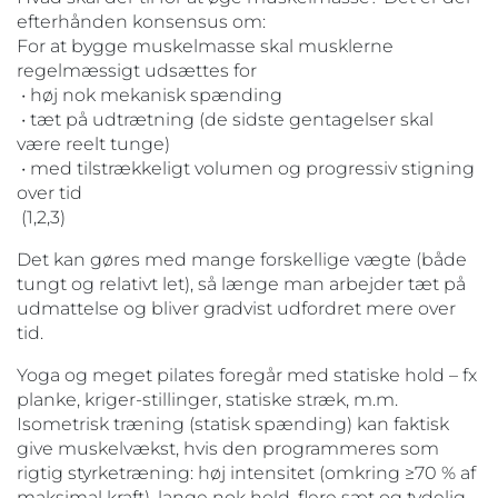
efterhånden konsensus om:
For at bygge muskelmasse skal musklerne
regelmæssigt udsættes for
• høj nok mekanisk spænding
• tæt på udtrætning (de sidste gentagelser skal
være reelt tunge)
• med tilstrækkeligt volumen og progressiv stigning
over tid
(1,2,3)
Det kan gøres med mange forskellige vægte (både
tungt og relativt let), så længe man arbejder tæt på
udmattelse og bliver gradvist udfordret mere over
tid.
Yoga og meget pilates foregår med statiske hold – fx
planke, kriger-stillinger, statiske stræk, m.m.
Isometrisk træning (statisk spænding) kan faktisk
give muskelvækst, hvis den programmeres som
rigtig styrketræning: høj intensitet (omkring ≥70 % af
maksimal kraft), lange nok hold, flere sæt og tydelig