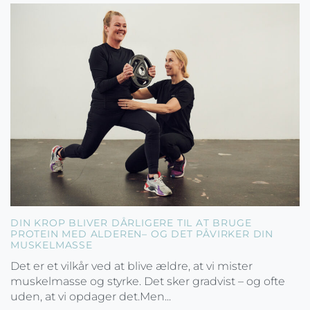
DIN KROP BLIVER DÅRLIGERE TIL AT BRUGE
PROTEIN MED ALDEREN– OG DET PÅVIRKER DIN
MUSKELMASSE
Det er et vilkår ved at blive ældre, at vi mister
muskelmasse og styrke. Det sker gradvist – og ofte
uden, at vi opdager det.Men...