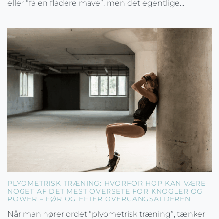
eller “få en fladere mave”, men det egentlige...
PLYOMETRISK TRÆNING: HVORFOR HOP KAN VÆRE
NOGET AF DET MEST OVERSETE FOR KNOGLER OG
POWER – FØR OG EFTER OVERGANGSALDEREN
Når man hører ordet “plyometrisk træning”, tænker