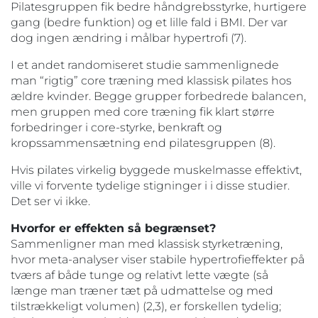
Pilatesgruppen fik bedre håndgrebsstyrke, hurtigere
gang (bedre funktion) og et lille fald i BMI. Der var
dog ingen ændring i målbar hypertrofi (7).
I et andet randomiseret studie sammenlignede
man “rigtig” core træning med klassisk pilates hos
ældre kvinder. Begge grupper forbedrede balancen,
men gruppen med core træning fik klart større
forbedringer i core-styrke, benkraft og
kropssammensætning end pilatesgruppen (8).
Hvis pilates virkelig byggede muskelmasse effektivt,
ville vi forvente tydelige stigninger i i disse studier.
Det ser vi ikke.
Hvorfor er effekten så begrænset?
Sammenligner man med klassisk styrketræning,
hvor meta-analyser viser stabile hypertrofieffekter på
tværs af både tunge og relativt lette vægte (så
længe man træner tæt på udmattelse og med
tilstrækkeligt volumen) (2,3), er forskellen tydelig;