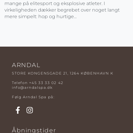
mange på elitesport og eksplosive atleter. I
virkeligheden dækker begrebet over noget langt
mere simpelt: hop og hurtige...
ARNDAL
STORE KONGENSGADE 21, 1264 KØBENHAVN K
Telefon
+45 33 33 02 42
info@arndalspa.dk
Følg Arndal Spa på:
Åbningstider