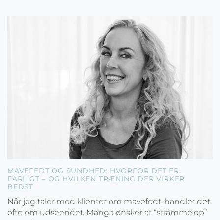
MAVEFEDT OG SUNDHED: HVORFOR DET ER
FARLIGT – OG HVILKEN TRÆNING DER VIRKER
BEDST
Når jeg taler med klienter om mavefedt, handler det
ofte om udseendet. Mange ønsker at “stramme op”