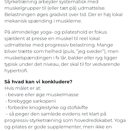
Styrketræning arbejder systematisk med
muskelgrupper til (eller tæt på) udmattelse.
Belastningen øges gradvist over tid. Der er høj lokal
mekanisk spænding i musklerne.
På almindelige yoga- og pilateshold er fokus
sjældent at presse en muskel til reel lokal
udmattelse med progressiv belastning. Mange
bliver trætte som helhed (puls, “jeg sveder”), men
muskelspændingen i fx lår, balder eller ryg ligger
typisk under det niveau, der skal til for vedvarende
hypertrofi.
Så hvad kan vi konkludere?
Hvis målet er at:
• bevare eller øge muskelmasse
• forebygge sarkopeni
• forbedre knoglestyrke og stofskifte
– så peger den samlede evidens ret klart på
progressiv styrketræning som hovedredskabet. Yoga
og pilates er gode supplementer, men ikke en