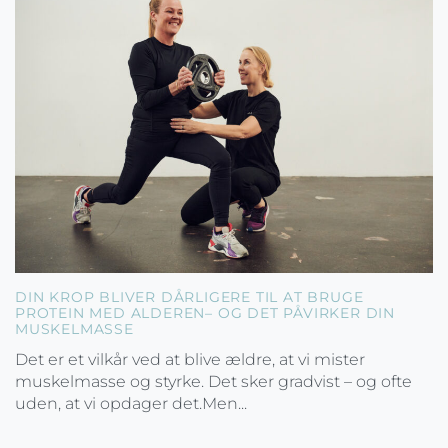
DIN KROP BLIVER DÅRLIGERE TIL AT BRUGE
PROTEIN MED ALDEREN– OG DET PÅVIRKER DIN
MUSKELMASSE
Det er et vilkår ved at blive ældre, at vi mister
muskelmasse og styrke. Det sker gradvist – og ofte
uden, at vi opdager det.Men...