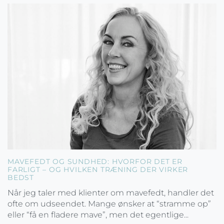
MAVEFEDT OG SUNDHED: HVORFOR DET ER
FARLIGT – OG HVILKEN TRÆNING DER VIRKER
BEDST
Når jeg taler med klienter om mavefedt, handler det
ofte om udseendet. Mange ønsker at “stramme op”
eller “få en fladere mave”, men det egentlige...