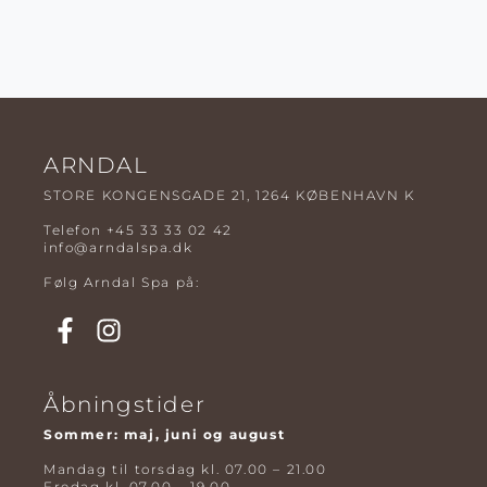
ARNDAL
STORE KONGENSGADE 21, 1264 KØBENHAVN K
Telefon
+45 33 33 02 42
info@arndalspa.dk
Følg Arndal Spa på:
Åbningstider
Sommer: maj, juni og august
Mandag til torsdag kl. 07.00 – 21.00
Fredag kl. 07.00 – 19.00