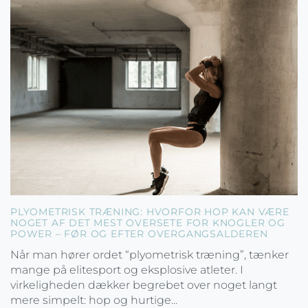
PLYOMETRISK TRÆNING: HVORFOR HOP KAN VÆRE
NOGET AF DET MEST OVERSETE FOR KNOGLER OG
POWER – FØR OG EFTER OVERGANGSALDEREN
Når man hører ordet “plyometrisk træning”, tænker
mange på elitesport og eksplosive atleter. I
virkeligheden dækker begrebet over noget langt
mere simpelt: hop og hurtige...