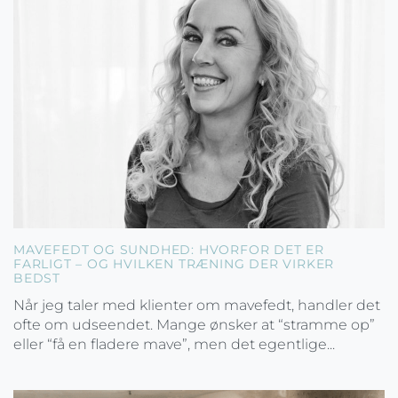
MAVEFEDT OG SUNDHED: HVORFOR DET ER
FARLIGT – OG HVILKEN TRÆNING DER VIRKER
BEDST
Når jeg taler med klienter om mavefedt, handler det
ofte om udseendet. Mange ønsker at “stramme op”
eller “få en fladere mave”, men det egentlige...