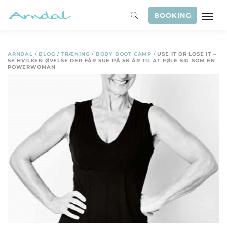
BOOKING
ARNDAL
/
BLOG
/
TRÆNING
/
BODY BOOT CAMP
/
USE IT OR LOSE IT –
SE HVILKEN ØVELSE DER FÅR SUE PÅ 58 ÅR TIL AT FØLE SIG SOM EN
POWERWOMAN