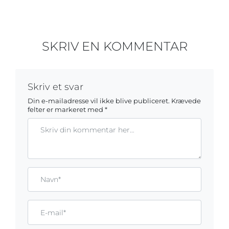
SKRIV EN KOMMENTAR
Skriv et svar
Din e-mailadresse vil ikke blive publiceret.
Krævede
felter er markeret med
*
Kommentar
Gem mit navn, mail og websted i denne browser til næste ga
Name*
Email*