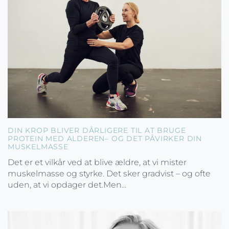
DIN KROP BLIVER DÅRLIGERE TIL AT BRUGE
PROTEIN MED ALDEREN– OG DET PÅVIRKER DIN
MUSKELMASSE
Det er et vilkår ved at blive ældre, at vi mister
muskelmasse og styrke. Det sker gradvist – og ofte
uden, at vi opdager det.Men...