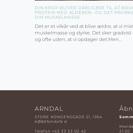
DIN KROP BLIVER DÅRLIGERE TIL AT BRU
PROTEIN MED ALDEREN– OG DET PÅVIRK
DIN MUSKELMASSE
Det er et vilkår ved at blive ældre, at vi mis
muskelmasse og styrke. Det sker gradvist 
og ofte uden, at vi opdager det.Men...
ARNDAL
Åbn
STORE KONGENSGADE 21, 1264
Somme
KØBENHAVN K
Mandag
Telefon
+45 33 33 02 42
21.00