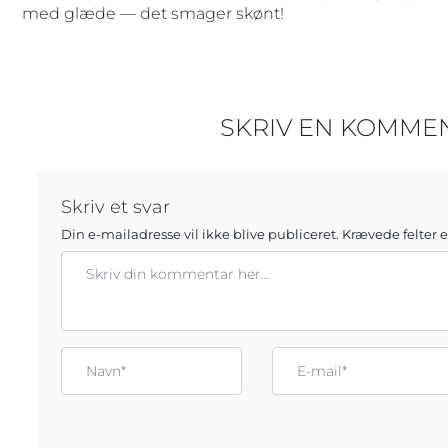
med glæde — det smager skønt!
SKRIV EN KOMME
Skriv et svar
Din e-mailadresse vil ikke blive publiceret.
Krævede felter 
Kommentar
Gem mit navn, mail og websted i denne browser til næste g
Name*
Email*