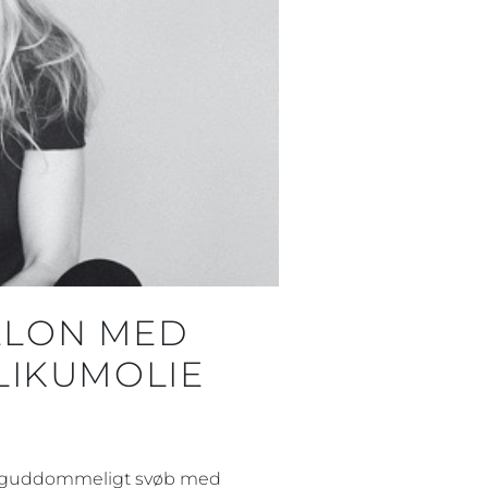
ELON MED
LIKUMOLIE
 i guddommeligt svøb med