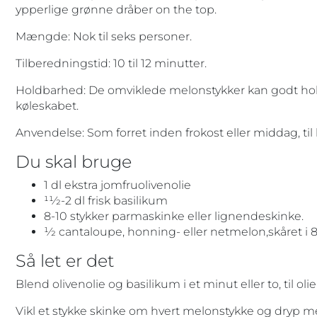
ypperlige grønne dråber on the top.
Mængde: Nok til seks personer.
Tilberedningstid: 10 til 12 minutter.
Holdbarhed: De omviklede melonstykker kan godt holde
køleskabet.
Anvendelse: Som forret inden frokost eller middag, ti
Du skal bruge
1 dl ekstra jomfruolivenolie
11⁄2-2 dl frisk basilikum
8-10 stykker parmaskinke eller lignendeskinke.
1⁄2 cantaloupe, honning- eller netmelon,skåret i 
Så let er det
Blend olivenolie og basilikum i et minut eller to, til oli
Vikl et stykke skinke om hvert melonstykke og dryp med