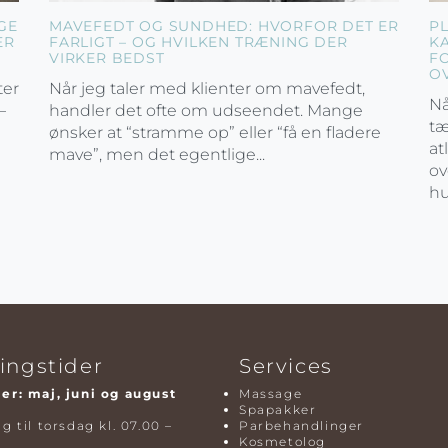
GE
MAVEFEDT OG SUNDHED: HVORFOR DET ER
P
ER
FARLIGT – OG HVILKEN TRÆNING DER
K
VIRKER BEDST
F
O
ter
Når jeg taler med klienter om mavefedt,
Nå
–
handler det ofte om udseendet. Mange
tæ
ønsker at “stramme op” eller “få en fladere
at
mave”, men det egentlige...
ov
hu
ingstider
Services
r: maj, juni og august
Massage
Spapakker
 til torsdag kl. 07.00 –
Parbehandlinger
Kosmetolog