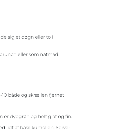
 sig et døgn eller to i
l brunch eller som natmad.
8-10 både og skrællen fjernet
en er dybgrøn og helt glat og fin.
 lidt af basilikumolien. Server