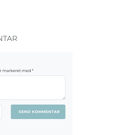
NTAR
er markeret med
*
ang jeg kommenterer.