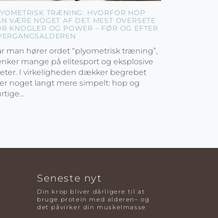
LYOMETRISK TRÆNING: HVORFOR HOP
AN VÆRE NOGET AF DET MEST OVERSETE
OR KNOGLER OG POWER – FØR OG EFTER
VERGANGSALDEREN
r man hører ordet “plyometrisk træning”,
nker mange på elitesport og eksplosive
leter. I virkeligheden dækker begrebet
er noget langt mere simpelt: hop og
rtige...
Seneste nyt
Din krop bliver dårligere til at
bruge protein med alderen– og
det påvirker din muskelmasse