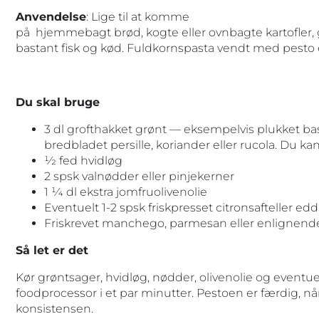
Anvendelse
: Lige til at komme
på hjemmebagt brød, kogte eller ovnbagte kartofler, gri
bastant fisk og kød. Fuldkornspasta vendt med pesto er
Du skal bruge
3 dl grofthakket grønt — eksempelvis plukket basi
bredbladet persille, koriander eller rucola. Du ka
1⁄2 fed hvidløg
2 spsk valnødder eller pinjekerner
1 1⁄4 dl ekstra jomfruolivenolie
Eventuelt 1-2 spsk friskpresset citronsafteller edd
Friskrevet manchego, parmesan eller enlignende
Så let er det
Kør grøntsager, hvidløg, nødder, olivenolie og eventuelt
foodprocessor i et par minutter. Pestoen er færdig, når
konsistensen.