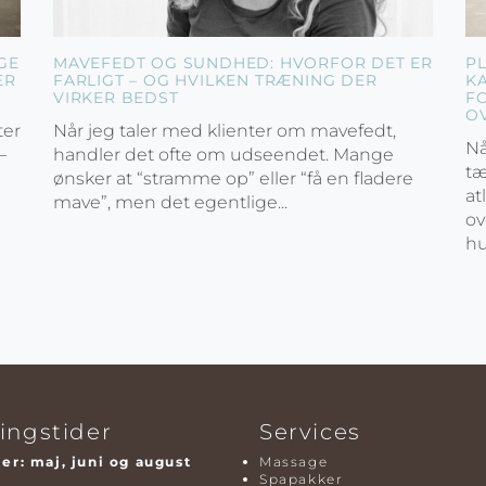
GE
MAVEFEDT OG SUNDHED: HVORFOR DET ER
P
ER
FARLIGT – OG HVILKEN TRÆNING DER
K
VIRKER BEDST
F
O
ter
Når jeg taler med klienter om mavefedt,
Nå
–
handler det ofte om udseendet. Mange
tæ
ønsker at “stramme op” eller “få en fladere
at
mave”, men det egentlige...
ov
hu
ingstider
Services
r: maj, juni og august
Massage
Spapakker