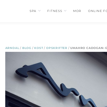
SPA
FITNESS
MOR
ONLINE F
ARNDAL
/
BLOG
/
KOST
/
OPSKRIFTER
/
UMAHRO CADOGAN: 