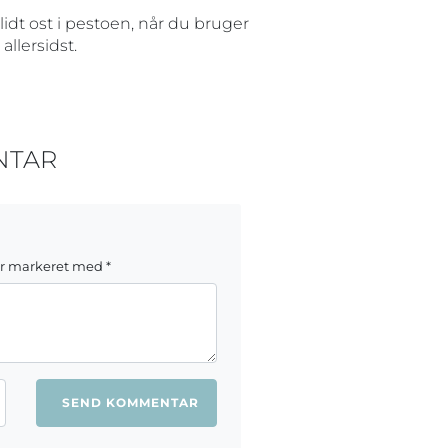
idt ost i pestoen, når du bruger
allersidst.
NTAR
er markeret med
*
ang jeg kommenterer.