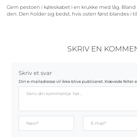
Gem pestoen i køleskabet i en krukke med låg. Bland l
den. Den holder sig bedst, hvis osten først blandes i til 
SKRIV EN KOMME
Skriv et svar
Din e-mailadresse vil ikke blive publiceret.
Krævede felter 
Kommentar
Gem mit navn, mail og websted i denne browser til næste g
Name*
Email*