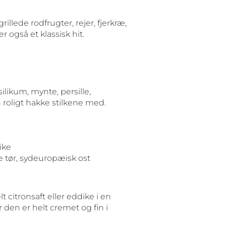
llede rodfrugter, rejer, fjerkræ,
 også et klassisk hit.
likum, mynte, persille,
n roligt hakke stilkene med.
ike
 tør, sydeuropæisk ost
 citronsaft eller eddike i en
 den er helt cremet og fin i