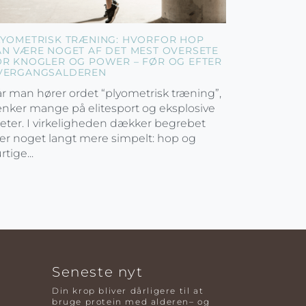
LYOMETRISK TRÆNING: HVORFOR HOP
AN VÆRE NOGET AF DET MEST OVERSETE
OR KNOGLER OG POWER – FØR OG EFTER
VERGANGSALDEREN
r man hører ordet “plyometrisk træning”,
nker mange på elitesport og eksplosive
leter. I virkeligheden dækker begrebet
er noget langt mere simpelt: hop og
rtige...
Seneste nyt
Din krop bliver dårligere til at
bruge protein med alderen– og