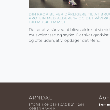
DIN KROP BLIVER DÅRLIGERE TIL AT BRU
PROTEIN MED ALDEREN– OG DET PÅVIRK
DIN MUSKELMASSE
Det er et vilkår ved at blive ældre, at vi mis
muskelmasse og styrke. Det sker gradvist 
og ofte uden, at vi opdager det.Men...
ARNDAL
Åbn
STORE KONGENSGADE 21, 1264
Somme
KØBENHAVN K