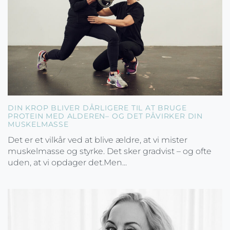
DIN KROP BLIVER DÅRLIGERE TIL AT BRUGE
PROTEIN MED ALDEREN– OG DET PÅVIRKER DIN
MUSKELMASSE
Det er et vilkår ved at blive ældre, at vi mister
muskelmasse og styrke. Det sker gradvist – og ofte
uden, at vi opdager det.Men...