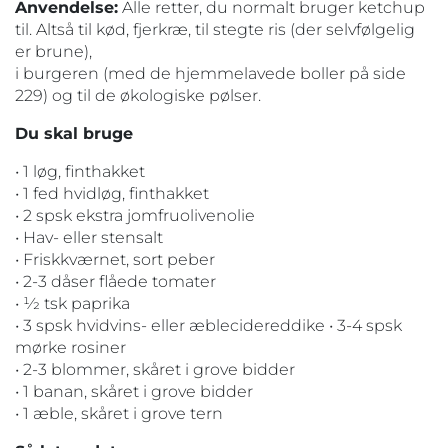
Anvendelse:
Alle retter, du normalt bruger ketchup
til. Altså til kød, fjerkræ, til stegte ris (der selvfølgelig
er brune),
i burgeren (med de hjemmelavede boller på side
229) og til de økologiske pølser.
Du skal bruge
• 1 løg, finthakket
• 1 fed hvidløg, finthakket
• 2 spsk ekstra jomfruolivenolie
• Hav- eller stensalt
• Friskkværnet, sort peber
• 2-3 dåser flåede tomater
• 1⁄2 tsk paprika
• 3 spsk hvidvins- eller æblecidereddike • 3-4 spsk
mørke rosiner
• 2-3 blommer, skåret i grove bidder
• 1 banan, skåret i grove bidder
• 1 æble, skåret i grove tern