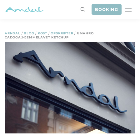
BOOKING
ARNDAL
/
BLOG
/
KOST
/
OPSKRIFTER
/
UMAHRO
CADOGA:HJEMMELAVET KETCHUP