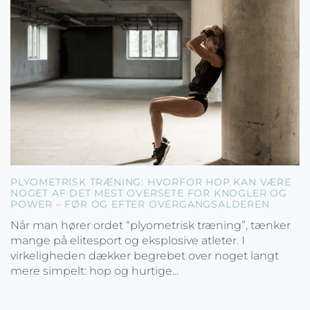
PLYOMETRISK TRÆNING: HVORFOR HOP KAN VÆRE
NOGET AF DET MEST OVERSETE FOR KNOGLER OG
POWER – FØR OG EFTER OVERGANGSALDEREN
Når man hører ordet “plyometrisk træning”, tænker
mange på elitesport og eksplosive atleter. I
virkeligheden dækker begrebet over noget langt
mere simpelt: hop og hurtige...