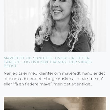
MAVEFEDT OG SUNDHED: HVORFOR DET ER
FARLIGT – OG HVILKEN TRÆNING DER VIRKER
BEDST
Når jeg taler med klienter om mavefedt, handler det
ofte om udseendet. Mange ønsker at “stramme op”
eller “få en fladere mave”, men det egentlige...