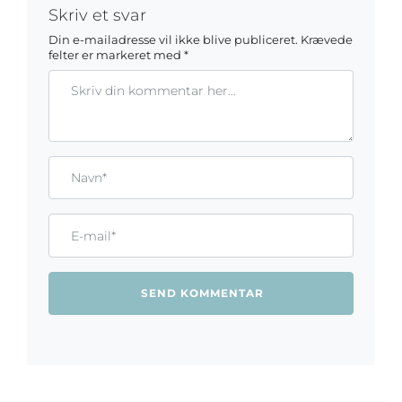
Skriv et svar
Din e-mailadresse vil ikke blive publiceret.
Krævede
felter er markeret med
*
Kommentar
Gem mit navn, mail og websted i denne browser til næste ga
Name*
Email*