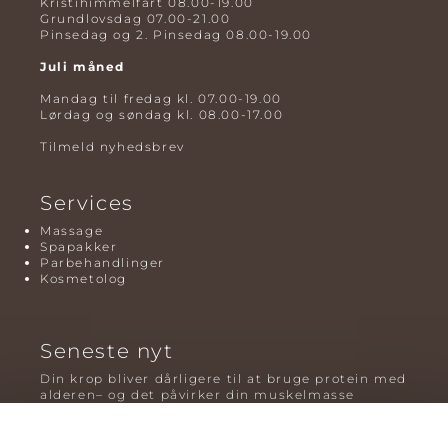
Kristihimmelfart 08.00-19.00
Grundlovsdag 07.00-21.00
Pinsedag og 2. Pinsedag 08.00-19.00
Juli måned
Mandag til fredag kl. 07.00-19.00
Lørdag og søndag kl. 08.00-17.00
Tilmeld nyhedsbrev
Services
Massage
Spapakker
Parbehandlinger
Kosmetolog
Seneste nyt
Din krop bliver dårligere til at bruge protein med
alderen– og det påvirker din muskelmasse
Mavefedt og sundhed: hvorfor det er farligt – og
hvilken træning der virker bedst