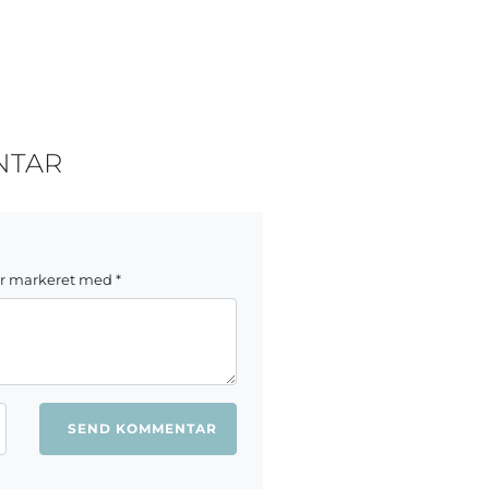
NTAR
er markeret med
*
ang jeg kommenterer.