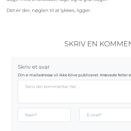
Det er der, nøglen til at lykkes, ligger.
SKRIV EN KOMME
Skriv et svar
Din e-mailadresse vil ikke blive publiceret.
Krævede felter 
Kommentar
Gem mit navn, mail og websted i denne browser til næste g
Name*
Email*