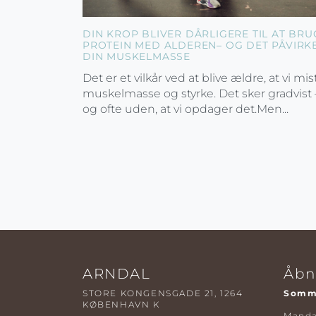
DIN KROP BLIVER DÅRLIGERE TIL AT BRU
PROTEIN MED ALDEREN– OG DET PÅVIRK
DIN MUSKELMASSE
Det er et vilkår ved at blive ældre, at vi mis
muskelmasse og styrke. Det sker gradvist 
og ofte uden, at vi opdager det.Men...
ARNDAL
Åbn
STORE KONGENSGADE 21, 1264
Somme
KØBENHAVN K
Mandag