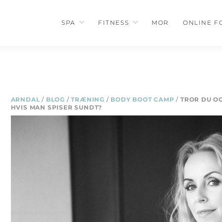
SPA
FITNESS
MOR
ONLINE F
ARNDAL
/
BLOG
/
TRÆNING
/
BODY BOOT CAMP
/
TROR DU OG
HVIS MAN SPISER SUNDT?