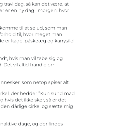
g travl dag, så kan det være, at
der er en ny dag i morgen, hvor
 komme til at se ud, som man
 forhold til, hvor meget man
de er kage, påskeæg og karrysild
ndt, hvis man vil tabe sig og
 Det vil altid handle om
nesker, som netop spiser alt.
cirkel, der hedder ”Kun sund mad
hvis det ikke sker, så er det
å den dårlige cirkel og sætte mig
r inaktive dage, og der findes