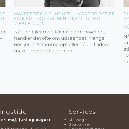
GE
MAVEFEDT OG SUNDHED: HVORFOR DET ER
P
ER
FARLIGT – OG HVILKEN TRÆNING DER
K
VIRKER BEDST
F
O
ter
Når jeg taler med klienter om mavefedt,
Nå
–
handler det ofte om udseendet. Mange
tæ
ønsker at “stramme op” eller “få en fladere
at
mave”, men det egentlige...
ov
hu
ingstider
Services
r: maj, juni og august
Massage
Spapakker
 til torsdag kl. 07.00 –
Parbehandlinger