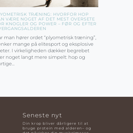
LYOMETRISK TRÆNING: HVORFOR HOP
AN VÆRE NOGET AF DET MEST OVERSETE
OR KNOGLER OG POWER – FØR OG EFTER
VERGANGSALDEREN
r man hører ordet “plyometrisk træning”,
nker mange på elitesport og eksplosive
leter. I virkeligheden dækker begrebet
er noget langt mere simpelt: hop og
rtige...
Seneste nyt
Din krop bliver dårligere til at
bruge protein med alderen– og
det påvirker din muskelmasse