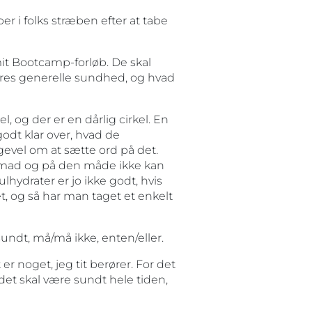
er i folks stræben efter at tabe
mit Bootcamp-forløb. De skal
res generelle sundhed, og hvad
l, og der er en dårlig cirkel. En
godt klar over, hvad de
gevel om at sætte ord på det.
sin mad og på den måde ikke kan
lhydrater er jo ikke godt, hvis
t, og så har man taget et enkelt
undt, må/må ikke, enten/eller.
et er noget, jeg tit berører. For det
at det skal være sundt hele tiden,