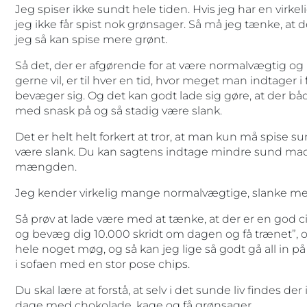
Jeg spiser ikke sundt hele tiden. Hvis jeg har en virkeli
jeg ikke får spist nok grønsager. Så må jeg tænke, at 
jeg så kan spise mere grønt.
Så det, der er afgørende for at være normalvægtig og
gerne vil, er til hver en tid, hvor meget man indtager i
bevæger sig. Og det kan godt lade sig gøre, at der bå
med snask på og så stadig være slank.
Det er helt helt forkert at tror, at man kun må spise su
være slank. Du kan sagtens indtage mindre sund mad.
mængden.
Jeg kender virkelig mange normalvægtige, slanke men
Så prøv at lade være med at tænke, at der er en god 
og bevæg dig 10.000 skridt om dagen og få trænet”, og 
hele noget møg, og så kan jeg lige så godt gå all in p
i sofaen med en stor pose chips.
Du skal lære at forstå, at selv i det sunde liv findes de
dage med chokolade, kage og få grønsager.