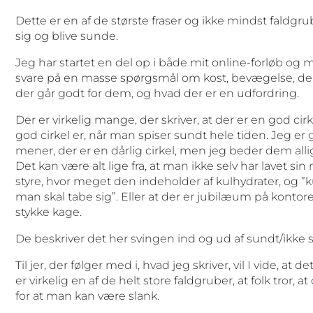
Dette er en af de største fraser og ikke mindst faldgrub
sig og blive sunde.
Jeg har startet en del op i både mit online-forløb og 
svare på en masse spørgsmål om kost, bevægelse, de
der går godt for dem, og hvad der er en udfordring.
Der er virkelig mange, der skriver, at der er en god cirke
god cirkel er, når man spiser sundt hele tiden. Jeg er 
mener, der er en dårlig cirkel, men jeg beder dem alli
Det kan være alt lige fra, at man ikke selv har lavet 
styre, hvor meget den indeholder af kulhydrater, og ”ku
man skal tabe sig”. Eller at der er jubilæum på kontore
stykke kage.
De beskriver det her svingen ind og ud af sundt/ikke s
Til jer, der følger med i, hvad jeg skriver, vil I vide, at d
er virkelig en af de helt store faldgruber, at folk tror, 
for at man kan være slank.