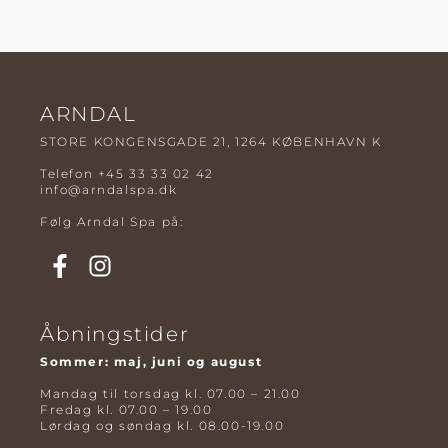
ARNDAL
STORE KONGENSGADE 21, 1264 KØBENHAVN K
Telefon
+45 33 33 02 42
info@arndalspa.dk
Følg Arndal Spa på:
Åbningstider
Sommer: maj, juni og august
Mandag til torsdag kl. 07.00 – 21.00
Fredag kl. 07.00 – 19.00
Lørdag og søndag kl. 08.00-19.00