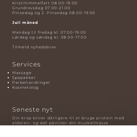
Kristihimmelfart 08.00-19.00
Grundlovsdag 07.00-21.00
Pinsedag og 2. Pinsedag 08.00-19.00
Juli måned
Mandag til fredag kl. 07.00-19.00
Lørdag og søndag kl. 08.00-17.00
Tilmeld nyhedsbrev
Services
Massage
Spapakker
Parbehandlinger
Kosmetolog
Seneste nyt
Din krop bliver dårligere til at bruge protein med
alderen– og det påvirker din muskelmasse
Mavefedt og sundhed: hvorfor det er farligt – og