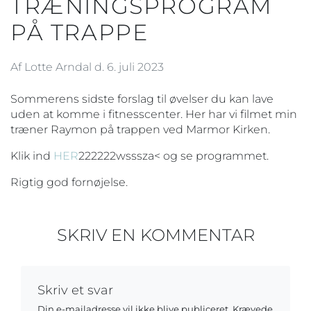
TRÆNINGSPROGRAM
PÅ TRAPPE
Af Lotte Arndal d. 6. juli 2023
Sommerens sidste forslag til øvelser du kan lave
uden at komme i fitnesscenter. Her har vi filmet min
træner Raymon på trappen ved Marmor Kirken.
Klik ind
HER
222222wsssza< og se programmet.
Rigtig god fornøjelse.
SKRIV EN KOMMENTAR
Skriv et svar
Din e-mailadresse vil ikke blive publiceret.
Krævede