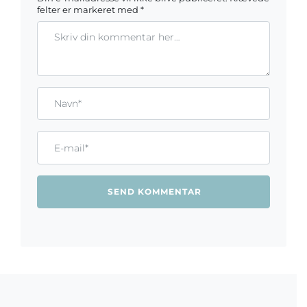
felter er markeret med
*
Kommentar
Gem mit navn, mail og websted i denne browser til næste ga
Name*
Email*