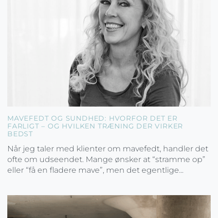
MAVEFEDT OG SUNDHED: HVORFOR DET ER
FARLIGT – OG HVILKEN TRÆNING DER VIRKER
BEDST
Når jeg taler med klienter om mavefedt, handler det
ofte om udseendet. Mange ønsker at “stramme op”
eller “få en fladere mave”, men det egentlige...