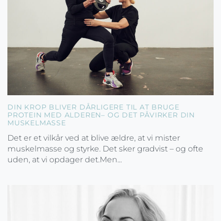
DIN KROP BLIVER DÅRLIGERE TIL AT BRUGE
PROTEIN MED ALDEREN– OG DET PÅVIRKER DIN
MUSKELMASSE
Det er et vilkår ved at blive ældre, at vi mister
muskelmasse og styrke. Det sker gradvist – og ofte
uden, at vi opdager det.Men...