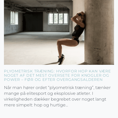
PLYOMETRISK TRÆNING: HVORFOR HOP KAN VÆRE
NOGET AF DET MEST OVERSETE FOR KNOGLER OG
POWER – FØR OG EFTER OVERGANGSALDEREN
Når man hører ordet “plyometrisk træning”, tænker
mange på elitesport og eksplosive atleter. I
virkeligheden dækker begrebet over noget langt
mere simpelt: hop og hurtige...