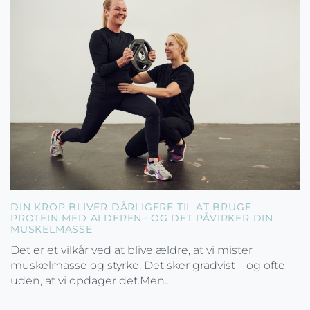
DIN KROP BLIVER DÅRLIGERE TIL AT BRUGE
PROTEIN MED ALDEREN– OG DET PÅVIRKER DIN
MUSKELMASSE
Det er et vilkår ved at blive ældre, at vi mister
muskelmasse og styrke. Det sker gradvist – og ofte
uden, at vi opdager det.Men...