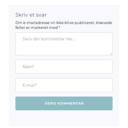
Skriv et svar
Din e-mailadresse vil ikke blive publiceret.
Krævede
felter er markeret med
*
Kommentar
Gem mit navn, mail og websted i denne browser til næste ga
Name*
Email*