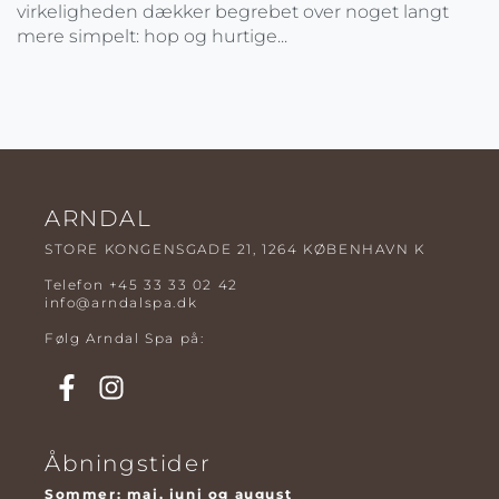
virkeligheden dækker begrebet over noget langt
mere simpelt: hop og hurtige...
ARNDAL
STORE KONGENSGADE 21, 1264 KØBENHAVN K
Telefon
+45 33 33 02 42
info@arndalspa.dk
Følg Arndal Spa på:
Åbningstider
Sommer: maj, juni og august