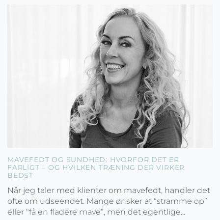
MAVEFEDT OG SUNDHED: HVORFOR DET ER
FARLIGT – OG HVILKEN TRÆNING DER VIRKER
BEDST
Når jeg taler med klienter om mavefedt, handler det
ofte om udseendet. Mange ønsker at “stramme op”
eller “få en fladere mave”, men det egentlige...