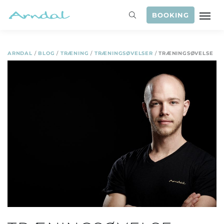
BOOKING
ARNDAL
/
BLOG
/
TRÆNING
/
TRÆNINGSØVELSER
/
TRÆNINGSØVELSE