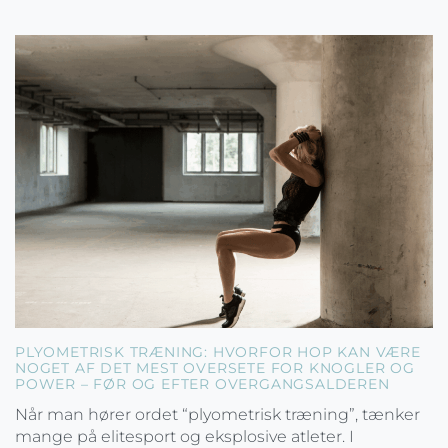
PLYOMETRISK TRÆNING: HVORFOR HOP KAN VÆRE
NOGET AF DET MEST OVERSETE FOR KNOGLER OG
POWER – FØR OG EFTER OVERGANGSALDEREN
Når man hører ordet “plyometrisk træning”, tænker
mange på elitesport og eksplosive atleter. I