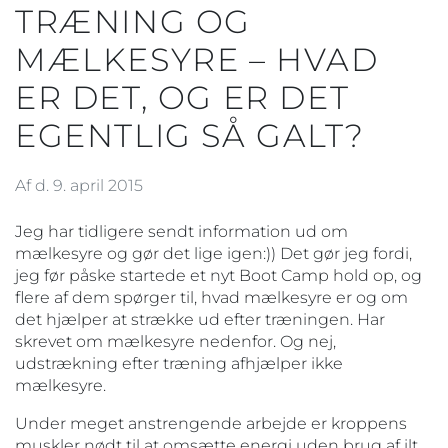
TRÆNING OG
MÆLKESYRE – HVAD
ER DET, OG ER DET
EGENTLIG SÅ GALT?
Af d. 9. april 2015
Jeg har tidligere sendt information ud om
mælkesyre og gør det lige igen:)) Det gør jeg fordi,
jeg før påske startede et nyt Boot Camp hold op, og
flere af dem spørger til, hvad mælkesyre er og om
det hjælper at strække ud efter træningen. Har
skrevet om mælkesyre nedenfor. Og nej,
udstrækning efter træning afhjælper ikke
mælkesyre.
Under meget anstrengende arbejde er kroppens
muskler nødt til at omsætte energi uden brug af ilt,