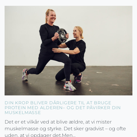
DIN KROP BLIVER DÅRLIGERE TIL AT BRUGE
PROTEIN MED ALDEREN– OG DET PÅVIRKER DIN
MUSKELMASSE
Det er et vilkår ved at blive ældre, at vi mister
muskelmasse og styrke. Det sker gradvist – og ofte
uden, at vi opdager det.Men...