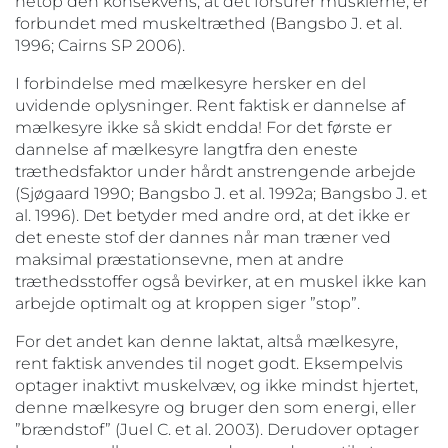
netop den konsekvens, at det forsurer musklerne, er
forbundet med muskeltræthed (Bangsbo J. et al.
1996; Cairns SP 2006).
I forbindelse med mælkesyre hersker en del
uvidende oplysninger. Rent faktisk er dannelse af
mælkesyre ikke så skidt endda! For det første er
dannelse af mælkesyre langtfra den eneste
træthedsfaktor under hårdt anstrengende arbejde
(Sjøgaard 1990; Bangsbo J. et al. 1992a; Bangsbo J. et
al. 1996). Det betyder med andre ord, at det ikke er
det eneste stof der dannes når man træner ved
maksimal præstationsevne, men at andre
træthedsstoffer også bevirker, at en muskel ikke kan
arbejde optimalt og at kroppen siger ”stop”.
For det andet kan denne laktat, altså mælkesyre,
rent faktisk anvendes til noget godt. Eksempelvis
optager inaktivt muskelvæv, og ikke mindst hjertet,
denne mælkesyre og bruger den som energi, eller
”brændstof” (Juel C. et al. 2003). Derudover optager