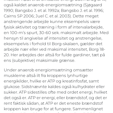
også kaldet anaerob energiomsætning (Sjøgaard
1990; Bangsbo J. et al. 1992a; Bangsbo J. et al. 1996;
Cairns SP 2006; Juel C. et al. 2003). Dette meget
anstrengende arbejde kunne eksempelvis være
fysisk aktivitet og træning i form af intervalarbejde,
en 100-m’s spurt, 30-60 sek. maksimalt arbejde. Med
hensyn til angivelse af intensitet og anstrengelse,
eksempelvis i forhold til Borg-skalaen, gælder det
arbejde nær eller ved maksimal intensitet, Borg 18-
20. Her arbejdes der altså for fulde gardiner, tæt på
ens (subjektive) maksimale grænse.
Under anaerob energiomsætning omsætter
musklerne altså ilt fra kroppens lynhurtige
energikilder, hvilke er ATP og kreatinfosfat, samt
glukose. Sidstnævnte kaldes også kulhydrater eller
sukker. ATP sidestilles ofte med ordet energi, hvilket
det også er. ATP er energi, eller brændstof, og det er
rent faktisk sådan, at ATP er det eneste brændstof
kroppen kan bruge for at fungere. Sammenlignet