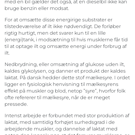
med en bil gælder det også, at en dieselbil ikke kan
bruge benzin eller modsat.
For at omsætte disse energirige substrater er
tilstedeværelse af ilt ikke nødvendigt. De forløber
rigtig hurtigt, men det svarer kun til en lille
(energi)tank, i modsætning til hvis musklerne får tid
til at optage ilt og omsætte energi under forbrug af
ilt.
Nedbrydning, eller omsætning af glukose uden ilt,
kaldes glykolysen, og danner et produkt der kaldes
laktat. På dansk hedder dette stof mælkesyre. I ordet
ligger en fysiologisk henvisning til mælkesyrens
effekt på muskler og blod, netop ”syre”, hvorfor folk
ofte refererer til mælkesyre, når de er meget
pressede.
Intenst arbejde er forbundet med stor produktion af
laktat, med samtidig forhøjet surhedsgrad i de
arbejdende muskler, og dannelse af laktat med