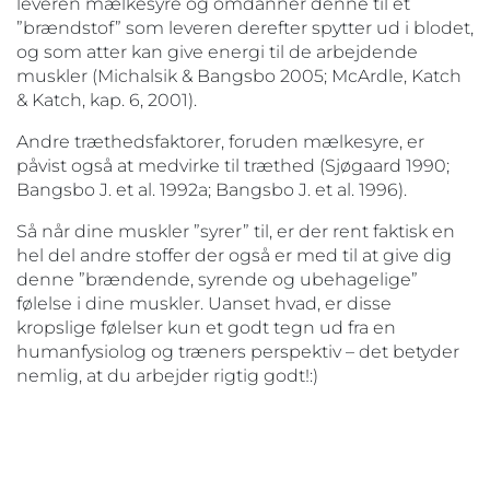
leveren mælkesyre og omdanner denne til et
”brændstof” som leveren derefter spytter ud i blodet,
og som atter kan give energi til de arbejdende
muskler (Michalsik & Bangsbo 2005; McArdle, Katch
& Katch, kap. 6, 2001).
Andre træthedsfaktorer, foruden mælkesyre, er
påvist også at medvirke til træthed (Sjøgaard 1990;
Bangsbo J. et al. 1992a; Bangsbo J. et al. 1996).
Så når dine muskler ”syrer” til, er der rent faktisk en
hel del andre stoffer der også er med til at give dig
denne ”brændende, syrende og ubehagelige”
følelse i dine muskler. Uanset hvad, er disse
kropslige følelser kun et godt tegn ud fra en
humanfysiolog og træners perspektiv – det betyder
nemlig, at du arbejder rigtig godt!:)