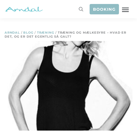
BOOKING
ARNDAL
/
BLOG
/
TRÆNING
/
TRÆNING OG MÆLKESYRE – HVAD ER
DET, OG ER DET EGENTLIG SÅ GALT?