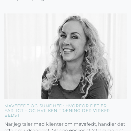
MAVEFEDT OG SUNDHED: HVORFOR DET ER
FARLIGT – OG HVILKEN TRÆNING DER VIRKER
BEDST
Når jeg taler med klienter om mavefedt, handler det
ofte om udseendet. Mange ønsker at “stramme op”