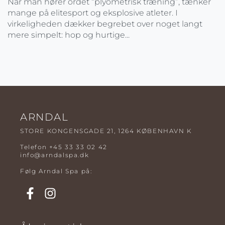
Når man hører ordet “plyometrisk træning”, tænker
mange på elitesport og eksplosive atleter. I
virkeligheden dækker begrebet over noget langt
mere simpelt: hop og hurtige...
ARNDAL
STORE KONGENSGADE 21, 1264 KØBENHAVN K
Telefon
+45 33 33 02 42
info@arndalspa.dk
Følg Arndal Spa på: