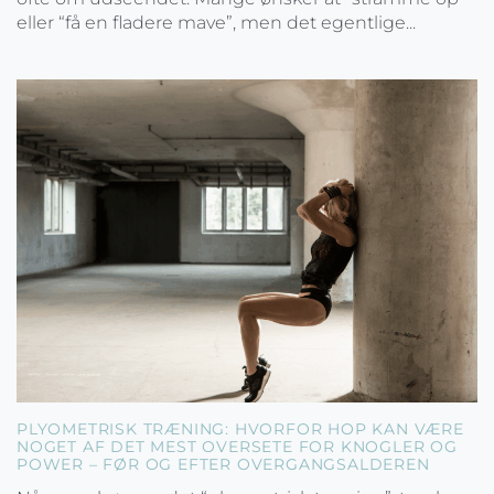
eller “få en fladere mave”, men det egentlige...
PLYOMETRISK TRÆNING: HVORFOR HOP KAN VÆRE
NOGET AF DET MEST OVERSETE FOR KNOGLER OG
POWER – FØR OG EFTER OVERGANGSALDEREN