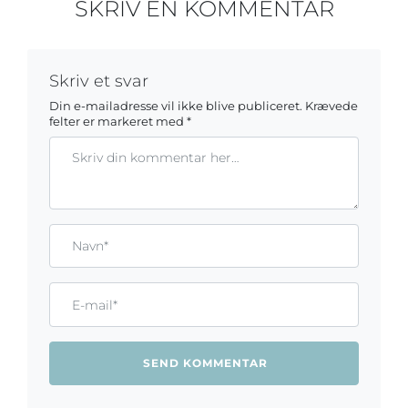
SKRIV EN KOMMENTAR
Skriv et svar
Din e-mailadresse vil ikke blive publiceret.
Krævede
felter er markeret med
*
Kommentar
Gem mit navn, mail og websted i denne browser til næste ga
Name*
Email*