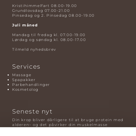
Kristihimmelfart 08.00-19.00
Grundlovsdag 07.00-21.00
Pinsedag og 2. Pinsedag 08.00-19.00
Juli måned
Mandag til fredag kl. 07.00-19.00
Lørdag og søndag kl. 08.00-17.00
Tilmeld nyhedsbrev
Services
Massage
Spapakker
Parbehandlinger
Kosmetolog
Seneste nyt
Din krop bliver dårligere til at bruge protein med
alderen– og det påvirker din muskelmasse
Mavefedt og sundhed: hvorfor det er farligt – og