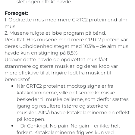
slet ingen effekt havde.
Forsøget:
1. Opdrætte mus med mere CRTC2 protein end alm.
mus
2. Musene fulgte et løbe program på bånd.
Resultat: Hos musene med mere CRTC2 protein var
deres udholdenhed steget med 103% – de alm mus
havde kun en stigning på 8,5%.
Udover dette havde de opdrættet mus fået
strammere og større muskler, og deres krop var
mere effektive til at frigøre fedt fra muskler til
brændstof.
Når CRTC2 proteinet modtog signaler fra
katakolaminerne, ville det sende kemiske
beskeder til muskelcellerne, som derfor sættes
igang og resultere i større og stærkere
muskler. Altså havde katakolaminerne en effekt
på kroppen.
– Dr Conkrigt: No pain, No gain – er ikke helt
forkert. Katakolaminerne frigives kun ved