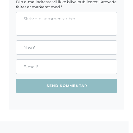
Din e-mailadresse vil ikke blive publiceret.
Krævede
felter er markeret med
*
Kommentar
Gem mit navn, mail og websted i denne browser til næste ga
Name*
Email*