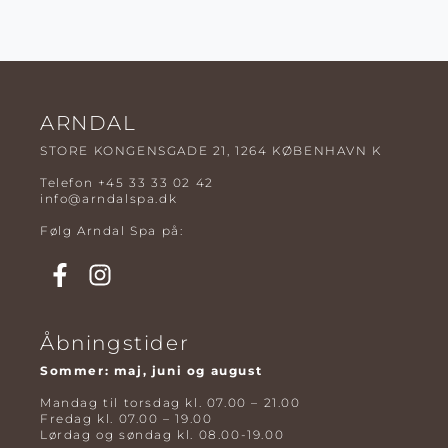
ARNDAL
STORE KONGENSGADE 21, 1264 KØBENHAVN K
Telefon
+45 33 33 02 42
info@arndalspa.dk
Følg Arndal Spa på:
Åbningstider
Sommer: maj, juni og august
Mandag til torsdag kl. 07.00 – 21.00
Fredag kl. 07.00 – 19.00
Lørdag og søndag kl. 08.00-19.00