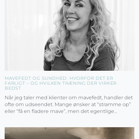
MAVEFEDT OG SUNDHED: HVORFOR DET ER
FARLIGT – OG HVILKEN TRÆNING DER VIRKER
BEDST
Når jeg taler med klienter om mavefedt, handler det
ofte om udseendet. Mange ønsker at “stramme op”
eller “få en fladere mave”, men det egentlige...