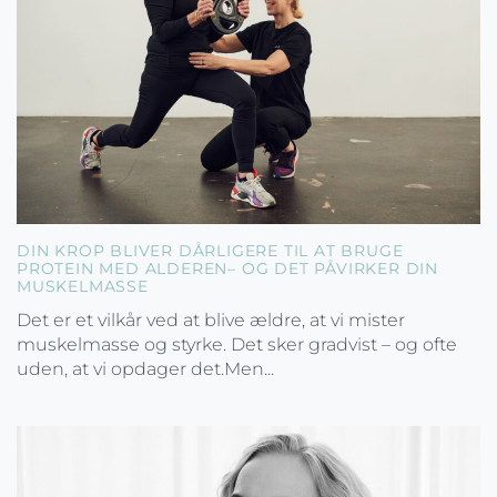
DIN KROP BLIVER DÅRLIGERE TIL AT BRUGE
PROTEIN MED ALDEREN– OG DET PÅVIRKER DIN
MUSKELMASSE
Det er et vilkår ved at blive ældre, at vi mister
muskelmasse og styrke. Det sker gradvist – og ofte
uden, at vi opdager det.Men...