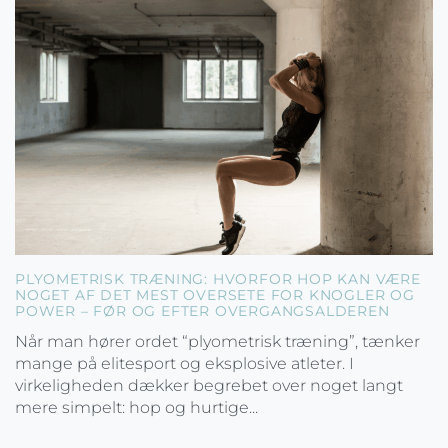
PLYOMETRISK TRÆNING: HVORFOR HOP KAN VÆRE
NOGET AF DET MEST OVERSETE FOR KNOGLER OG
POWER – FØR OG EFTER OVERGANGSALDEREN
Når man hører ordet “plyometrisk træning”, tænker
mange på elitesport og eksplosive atleter. I
virkeligheden dækker begrebet over noget langt
mere simpelt: hop og hurtige...