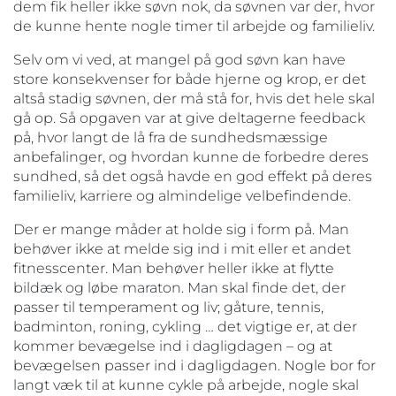
dem fik heller ikke søvn nok, da søvnen var der, hvor
de kunne hente nogle timer til arbejde og familieliv.
Selv om vi ved, at mangel på god søvn kan have
store konsekvenser for både hjerne og krop, er det
altså stadig søvnen, der må stå for, hvis det hele skal
gå op. Så opgaven var at give deltagerne feedback
på, hvor langt de lå fra de sundhedsmæssige
anbefalinger, og hvordan kunne de forbedre deres
sundhed, så det også havde en god effekt på deres
familieliv, karriere og almindelige velbefindende.
Der er mange måder at holde sig i form på. Man
behøver ikke at melde sig ind i mit eller et andet
fitnesscenter. Man behøver heller ikke at flytte
bildæk og løbe maraton. Man skal finde det, der
passer til temperament og liv; gåture, tennis,
badminton, roning, cykling … det vigtige er, at der
kommer bevægelse ind i dagligdagen – og at
bevægelsen passer ind i dagligdagen. Nogle bor for
langt væk til at kunne cykle på arbejde, nogle skal