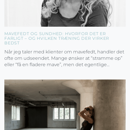
MAVEFEDT OG SUNDHED: HVORFOR DET ER
FARLIGT – OG HVILKEN TRÆNING DER VIRKER
BEDST
Når jeg taler med klienter om mavefedt, handler det
ofte om udseendet. Mange ønsker at “stramme op”
eller “få en fladere mave”, men det egentlige...