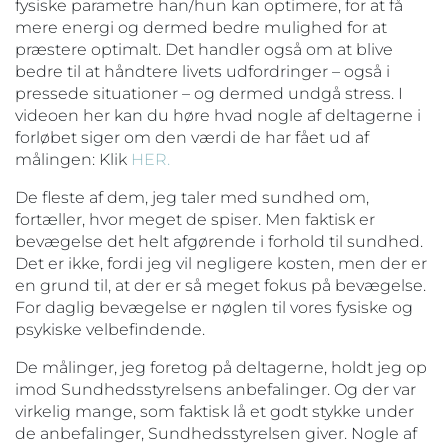
fysiske parametre han/hun kan optimere, for at få
mere energi og dermed bedre mulighed for at
præstere optimalt. Det handler også om at blive
bedre til at håndtere livets udfordringer – også i
pressede situationer – og dermed undgå stress. I
videoen her kan du høre hvad nogle af deltagerne i
forløbet siger om den værdi de har fået ud af
målingen: Klik
HER.
De fleste af dem, jeg taler med sundhed om,
fortæller, hvor meget de spiser. Men faktisk er
bevægelse det helt afgørende i forhold til sundhed.
Det er ikke, fordi jeg vil negligere kosten, men der er
en grund til, at der er så meget fokus på bevægelse.
For daglig bevægelse er nøglen til vores fysiske og
psykiske velbefindende.
De målinger, jeg foretog på deltagerne, holdt jeg op
imod Sundhedsstyrelsens anbefalinger. Og der var
virkelig mange, som faktisk lå et godt stykke under
de anbefalinger, Sundhedsstyrelsen giver. Nogle af