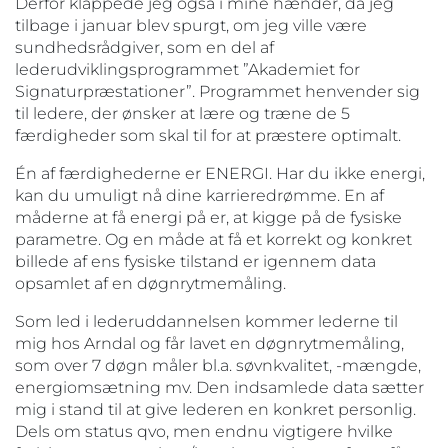
Derfor klappede jeg også i mine hænder, da jeg
tilbage i januar blev spurgt, om jeg ville være
sundhedsrådgiver, som en del af
lederudviklingsprogrammet ”Akademiet for
Signaturpræstationer”. Programmet henvender sig
til ledere, der ønsker at lære og træne de 5
færdigheder som skal til for at præstere optimalt.
Én af færdighederne er ENERGI. Har du ikke energi,
kan du umuligt nå dine karrieredrømme. En af
måderne at få energi på er, at kigge på de fysiske
parametre. Og en måde at få et korrekt og konkret
billede af ens fysiske tilstand er igennem data
opsamlet af en døgnrytmemåling.
Som led i lederuddannelsen kommer lederne til
mig hos Arndal og får lavet en døgnrytmemåling,
som over 7 døgn måler bl.a. søvnkvalitet, -mængde,
energiomsætning mv. Den indsamlede data sætter
mig i stand til at give lederen en konkret personlig.
Dels om status qvo, men endnu vigtigere hvilke