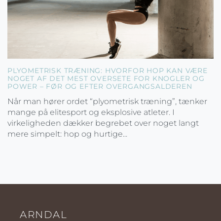
PLYOMETRISK TRÆNING: HVORFOR HOP KAN VÆRE
NOGET AF DET MEST OVERSETE FOR KNOGLER OG
POWER – FØR OG EFTER OVERGANGSALDEREN
Når man hører ordet “plyometrisk træning”, tænker
mange på elitesport og eksplosive atleter. I
virkeligheden dækker begrebet over noget langt
mere simpelt: hop og hurtige...
ARNDAL