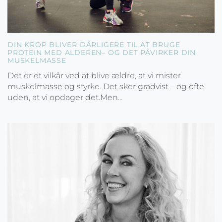
DIN KROP BLIVER DÅRLIGERE TIL AT BRUGE
PROTEIN MED ALDEREN– OG DET PÅVIRKER DIN
MUSKELMASSE
Det er et vilkår ved at blive ældre, at vi mister
muskelmasse og styrke. Det sker gradvist – og ofte
uden, at vi opdager det.Men...