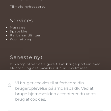
Tilmeld nyhedsbrev
Services
Massage
Spapakker
Parbehandlinger
Kosmetolog
Seneste nyt
Din krop bliver dårligere til at bruge protein med
alderen– og det påvirker din muskelmasse
Mavefedt og sundhed: hvorfor det er farligt – og
hvilken træning der virker bedst
Vi bruger cookies til at forbedre din
brugeroplevelse på arndalspa.dk. Ved at
Plyometrisk træning: hvorfor hop kan være noget
af det mest oversete for knogler og power – før
bruge hjemmesiden accepterer du vores
og efter overgangsalderen
brug af cookies.