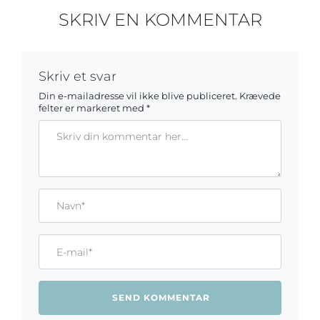
SKRIV EN KOMMENTAR
Skriv et svar
Din e-mailadresse vil ikke blive publiceret.
Krævede
felter er markeret med
*
Kommentar
Gem mit navn, mail og websted i denne browser til næste ga
Name*
Email*