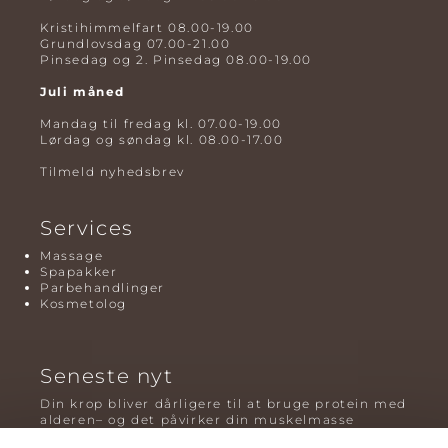
Kristihimmelfart 08.00-19.00
Grundlovsdag 07.00-21.00
Pinsedag og 2. Pinsedag 08.00-19.00
Juli måned
Mandag til fredag kl. 07.00-19.00
Lørdag og søndag kl. 08.00-17.00
Tilmeld nyhedsbrev
Services
Massage
Spapakker
Parbehandlinger
Kosmetolog
Seneste nyt
Din krop bliver dårligere til at bruge protein med
alderen– og det påvirker din muskelmasse