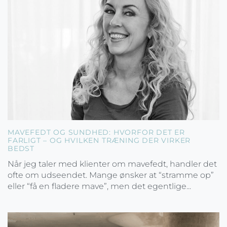
MAVEFEDT OG SUNDHED: HVORFOR DET ER
FARLIGT – OG HVILKEN TRÆNING DER VIRKER
BEDST
Når jeg taler med klienter om mavefedt, handler det
ofte om udseendet. Mange ønsker at “stramme op”
eller “få en fladere mave”, men det egentlige...