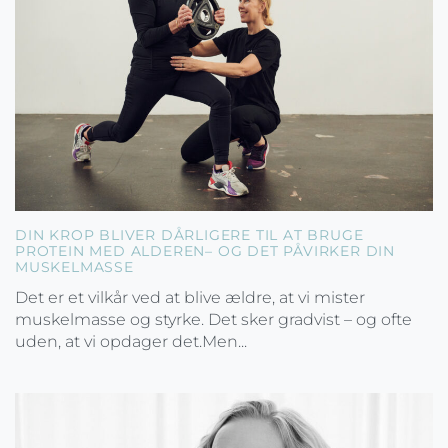
DIN KROP BLIVER DÅRLIGERE TIL AT BRUGE
PROTEIN MED ALDEREN– OG DET PÅVIRKER DIN
MUSKELMASSE
Det er et vilkår ved at blive ældre, at vi mister
muskelmasse og styrke. Det sker gradvist – og ofte
uden, at vi opdager det.Men...