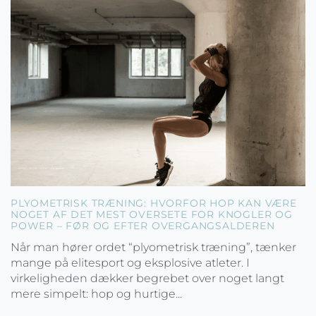
PLYOMETRISK TRÆNING: HVORFOR HOP KAN VÆRE
NOGET AF DET MEST OVERSETE FOR KNOGLER OG
POWER – FØR OG EFTER OVERGANGSALDEREN
Når man hører ordet “plyometrisk træning”, tænker
mange på elitesport og eksplosive atleter. I
virkeligheden dækker begrebet over noget langt
mere simpelt: hop og hurtige...