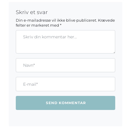
Skriv et svar
Din e-mailadresse vil ikke blive publiceret.
Krævede
felter er markeret med
*
Kommentar
Gem mit navn, mail og websted i denne browser til næste ga
Name*
Email*