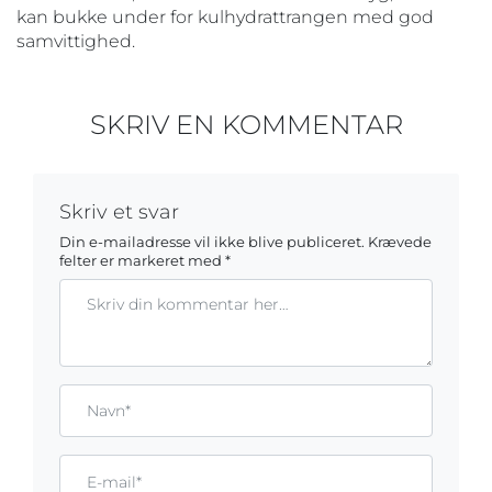
kan bukke under for kulhydrattrangen med god
samvittighed.
SKRIV EN KOMMENTAR
Skriv et svar
Din e-mailadresse vil ikke blive publiceret.
Krævede
felter er markeret med
*
Kommentar
Gem mit navn, mail og websted i denne browser til næste ga
Name*
Email*