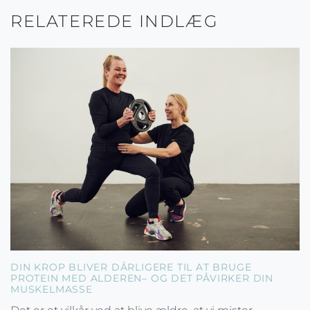
RELATEREDE INDLÆG
DIN KROP BLIVER DÅRLIGERE TIL AT BRUGE
PROTEIN MED ALDEREN– OG DET PÅVIRKER DIN
MUSKELMASSE