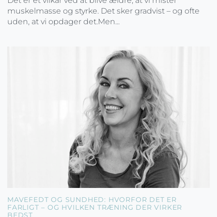
Det er et vilkår ved at blive ældre, at vi mister
muskelmasse og styrke. Det sker gradvist – og ofte
uden, at vi opdager det.Men...
MAVEFEDT OG SUNDHED: HVORFOR DET ER
FARLIGT – OG HVILKEN TRÆNING DER VIRKER
BEDST