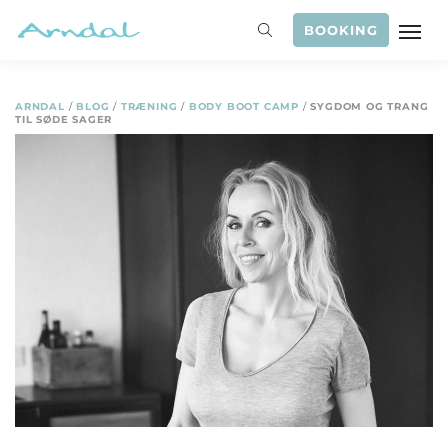
BOOKING
ARNDAL
/
BLOG
/
TRÆNING
/
BODY BOOT CAMP
/
SYGDOM OG TRANG
TIL SØDE SAGER