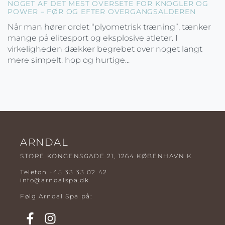
NOGET AF DET MEST OVERSETE FOR KNOGLER OG
POWER – FØR OG EFTER OVERGANGSALDEREN
Når man hører ordet “plyometrisk træning”, tænker
mange på elitesport og eksplosive atleter. I
virkeligheden dækker begrebet over noget langt
mere simpelt: hop og hurtige...
ARNDAL
STORE KONGENSGADE 21, 1264 KØBENHAVN K
Telefon
+45 33 33 02 42
info@arndalspa.dk
Følg Arndal Spa på: