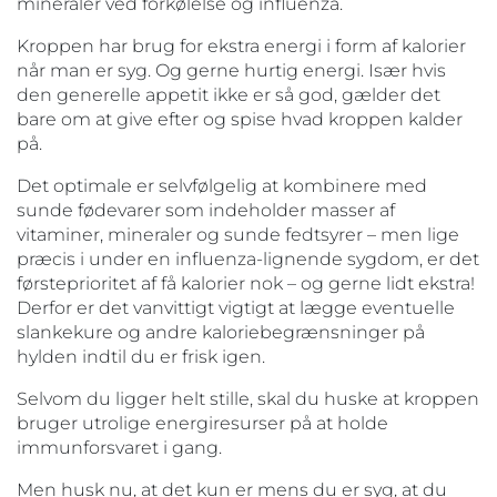
mineraler ved forkølelse og influenza.
Kroppen har brug for ekstra energi i form af kalorier
når man er syg. Og gerne hurtig energi. Især hvis
den generelle appetit ikke er så god, gælder det
bare om at give efter og spise hvad kroppen kalder
på.
Det optimale er selvfølgelig at kombinere med
sunde fødevarer som indeholder masser af
vitaminer, mineraler og sunde fedtsyrer – men lige
præcis i under en influenza-lignende sygdom, er det
førsteprioritet af få kalorier nok – og gerne lidt ekstra!
Derfor er det vanvittigt vigtigt at lægge eventuelle
slankekure og andre kaloriebegrænsninger på
hylden indtil du er frisk igen.
Selvom du ligger helt stille, skal du huske at kroppen
bruger utrolige energiresurser på at holde
immunforsvaret i gang.
Men husk nu, at det kun er mens du er syg, at du