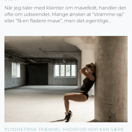
Når jeg taler med klienter om mavefedt, handler det
ofte om udseendet. Mange ønsker at “stramme op”
eller “få en fladere mave”, men det egentlige...
PLYOMETRISK TRÆNING: HVORFOR HOP KAN VÆRE