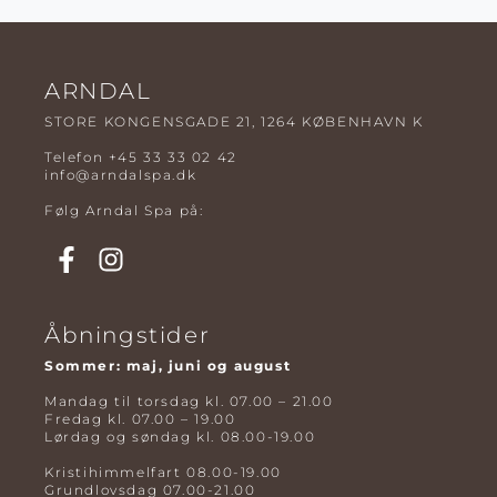
ARNDAL
STORE KONGENSGADE 21, 1264 KØBENHAVN K
Telefon
+45 33 33 02 42
info@arndalspa.dk
Følg Arndal Spa på:
Åbningstider
Sommer: maj, juni og august
Mandag til torsdag kl. 07.00 – 21.00
Fredag kl. 07.00 – 19.00
Lørdag og søndag kl. 08.00-19.00
Kristihimmelfart 08.00-19.00
Grundlovsdag 07.00-21.00