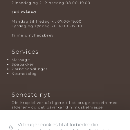
Pinsedag og 2. Pinsedag 08.00-19.00
Juli måned
Mandag til fredag kl. 07.00-19.00
Lørdag og søndag kl. 08.00-17.00
Tilmeld nyhedsbrev
Services
Massage
Spapakker
Parbehandlinger
Kosmetolog
Seneste nyt
Din krop bliver dårligere til at bruge protein med
alderen– og det påvirker din muskelmasse
Mavefedt og sundhed: hvorfor det er farligt – og
hvilken træning der virker bedst
Vi bruger cookies til at forbedre din