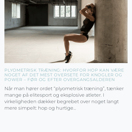
PLYOMETRISK TRÆNING: HVORFOR HOP KAN VÆRE
NOGET AF DET MEST OVERSETE FOR KNOGLER OG
POWER – FØR OG EFTER OVERGANGSALDEREN
Når man hører ordet “plyometrisk træning”, tænker
mange på elitesport og eksplosive atleter. I
virkeligheden dækker begrebet over noget langt
mere simpelt: hop og hurtige...