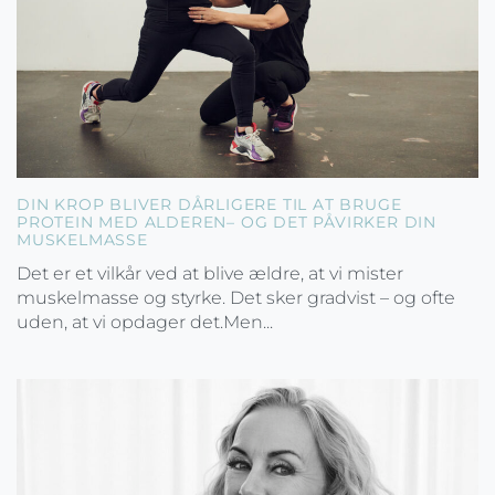
DIN KROP BLIVER DÅRLIGERE TIL AT BRUGE
PROTEIN MED ALDEREN– OG DET PÅVIRKER DIN
MUSKELMASSE
Det er et vilkår ved at blive ældre, at vi mister
muskelmasse og styrke. Det sker gradvist – og ofte
uden, at vi opdager det.Men...