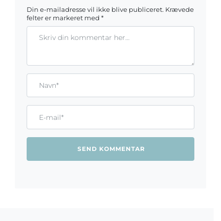
Din e-mailadresse vil ikke blive publiceret.
Krævede
felter er markeret med
*
Kommentar
Gem mit navn, mail og websted i denne browser til næste ga
Name*
Email*