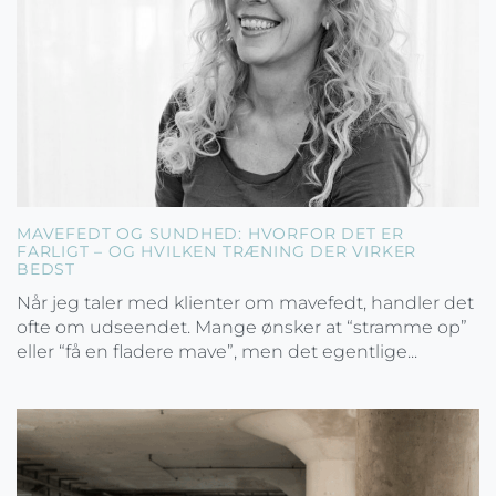
MAVEFEDT OG SUNDHED: HVORFOR DET ER
FARLIGT – OG HVILKEN TRÆNING DER VIRKER
BEDST
Når jeg taler med klienter om mavefedt, handler det
ofte om udseendet. Mange ønsker at “stramme op”
eller “få en fladere mave”, men det egentlige...