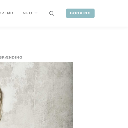
ORLØB
INFO
BOOKING
RBRÆNDING