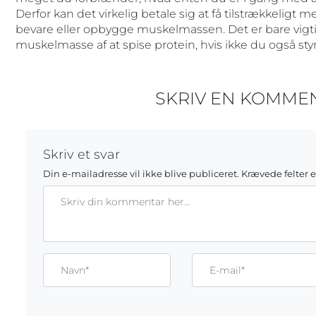
Derfor kan det virkelig betale sig at få tilstrækkeligt m
bevare eller opbygge muskelmassen. Det er bare vigtig
muskelmasse af at spise protein, hvis ikke du også sty
SKRIV EN KOMME
Skriv et svar
Din e-mailadresse vil ikke blive publiceret.
Krævede felter 
Kommentar
Gem mit navn, mail og websted i denne browser til næste g
Name*
Email*