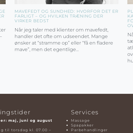
GE
MAVEFEDT OG SUNDHED: HVORFOR DET ER
P
ER
FARLIGT – OG HVILKEN TRÆNING DER
K
VIRKER BEDST
F
O
ter
Når jeg taler med klienter om mavefedt,
Nå
–
handler det ofte om udseendet. Mange
tæ
ønsker at “stramme op” eller “få en fladere
at
mave”, men det egentlige...
ov
hu
ingstider
Services
r: maj, juni og august
Massage
Spapakker
 til torsdag kl. 07.00 –
Parbehandlinger