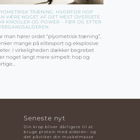
LYOMETRISK TRÆNING: HVORFOR HOP
AN VÆRE NOGET AF DET MEST OVERSETE
OR KNOGLER OG POWER – FØR OG EFTER
VERGANGSALDEREN
r man hører ordet “plyometrisk træning”,
nker mange på elitesport og eksplosive
leter. I virkeligheden dækker begrebet
er noget langt mere simpelt: hop og
rtige...
Seneste nyt
Din krop bliver dårligere til at
bruge protein med alderen– og
det påvirker din muskelmasse