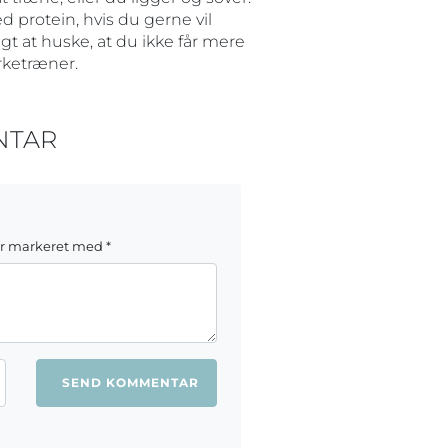
ed protein, hvis du gerne vil
t at huske, at du ikke får mere
rketræner.
NTAR
er markeret med
*
ang jeg kommenterer.