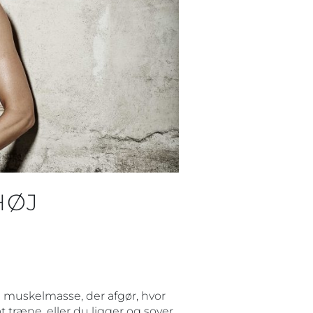
HØJ
in muskelmasse, der afgør, hvor
træne, eller du ligger og sover.