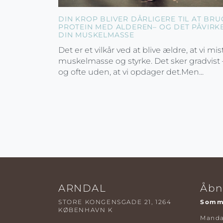
DIN KROP BLIVER DÅRLIGERE TIL AT BRU
PROTEIN MED ALDEREN– OG DET PÅVIRK
DIN MUSKELMASSE
Det er et vilkår ved at blive ældre, at vi mis
muskelmasse og styrke. Det sker gradvist 
og ofte uden, at vi opdager det.Men...
ARNDAL
Åbn
STORE KONGENSGADE 21, 1264
Somme
KØBENHAVN K
Mandag