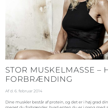
STOR MUSKELMASSE – 
FORBRÆNDING
Af d. 6. februar 2014
Dine muskler består af protein, og det er i høj grad d
meget du forbrænder, hvad enten du er i gang med at 