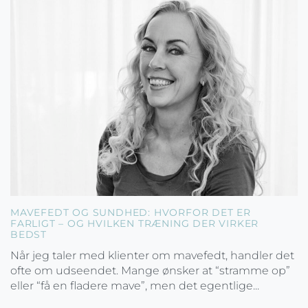
MAVEFEDT OG SUNDHED: HVORFOR DET ER
FARLIGT – OG HVILKEN TRÆNING DER VIRKER
BEDST
Når jeg taler med klienter om mavefedt, handler det
ofte om udseendet. Mange ønsker at “stramme op”
eller “få en fladere mave”, men det egentlige...