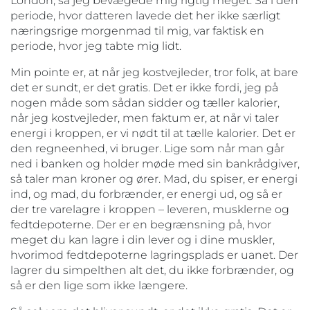
London, så jeg bevægede mig rigtig meget. Så i den
periode, hvor datteren lavede det her ikke særligt
næringsrige morgenmad til mig, var faktisk en
periode, hvor jeg tabte mig lidt.
Min pointe er, at når jeg kostvejleder, tror folk, at bare
det er sundt, er det gratis. Det er ikke fordi, jeg på
nogen måde som sådan sidder og tæller kalorier,
når jeg kostvejleder, men faktum er, at når vi taler
energi i kroppen, er vi nødt til at tælle kalorier. Det er
den regneenhed, vi bruger. Lige som når man går
ned i banken og holder møde med sin bankrådgiver,
så taler man kroner og ører. Mad, du spiser, er energi
ind, og mad, du forbrænder, er energi ud, og så er
der tre varelagre i kroppen – leveren, musklerne og
fedtdepoterne. Der er en begrænsning på, hvor
meget du kan lagre i din lever og i dine muskler,
hvorimod fedtdepoterne lagringsplads er uanet. Der
lagrer du simpelthen alt det, du ikke forbrænder, og
så er den lige som ikke længere.