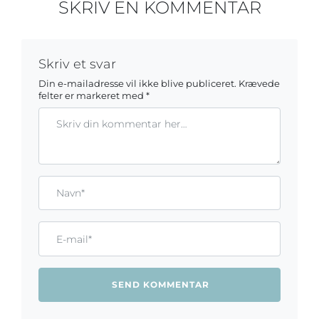
SKRIV EN KOMMENTAR
Skriv et svar
Din e-mailadresse vil ikke blive publiceret.
Krævede
felter er markeret med
*
Kommentar
Gem mit navn, mail og websted i denne browser til næste ga
Name*
Email*