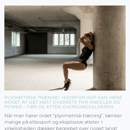
PLYOMETRISK TRÆNING: HVORFOR HOP KAN VÆRE
NOGET AF DET MEST OVERSETE FOR KNOGLER OG
POWER – FØR OG EFTER OVERGANGSALDEREN
Når man hører ordet “plyometrisk træning”, tænker
mange på elitesport og eksplosive atleter. I
virkeligheden dækker begrebet over noget langt