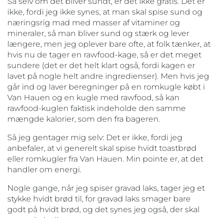
Så selv om det bliver sundt, er det ikke gratis. Det er
ikke, fordi jeg ikke synes, at man skal spise sund og
næringsrig mad med masser af vitaminer og
mineraler, så man bliver sund og stærk og lever
længere, men jeg oplever bare ofte, at folk tænker, at
hvis nu de tager en rawfood-kage, så er det meget
sundere (det er det helt klart også, fordi kagen er
lavet på nogle helt andre ingredienser). Men hvis jeg
går ind og laver beregninger på en romkugle købt i
Van Hauen og en kugle med rawfood, så kan
rawfood-kuglen faktisk indeholde den samme
mængde kalorier, som den fra bageren.
Så jeg gentager mig selv: Det er ikke, fordi jeg
anbefaler, at vi generelt skal spise hvidt toastbrød
eller romkugler fra Van Hauen. Min pointe er, at det
handler om energi.
Nogle gange, når jeg spiser gravad laks, tager jeg et
stykke hvidt brød til, for gravad laks smager bare
godt på hvidt brød, og det synes jeg også, der skal