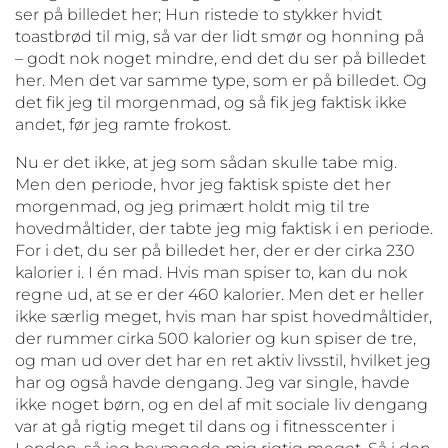
ser på billedet her; Hun ristede to stykker hvidt
toastbrød til mig, så var der lidt smør og honning på
– godt nok noget mindre, end det du ser på billedet
her. Men det var samme type, som er på billedet. Og
det fik jeg til morgenmad, og så fik jeg faktisk ikke
andet, før jeg ramte frokost.
Nu er det ikke, at jeg som sådan skulle tabe mig.
Men den periode, hvor jeg faktisk spiste det her
morgenmad, og jeg primært holdt mig til tre
hovedmåltider, der tabte jeg mig faktisk i en periode.
For i det, du ser på billedet her, der er der cirka 230
kalorier i. I én mad. Hvis man spiser to, kan du nok
regne ud, at se er der 460 kalorier. Men det er heller
ikke særlig meget, hvis man har spist hovedmåltider,
der rummer cirka 500 kalorier og kun spiser de tre,
og man ud over det har en ret aktiv livsstil, hvilket jeg
har og også havde dengang. Jeg var single, havde
ikke noget børn, og en del af mit sociale liv dengang
var at gå rigtig meget til dans og i fitnesscenter i