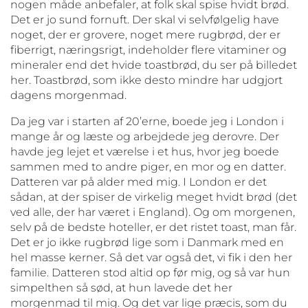
nogen måde anbefaler, at folk skal spise hvidt brød.
Det er jo sund fornuft. Der skal vi selvfølgelig have
noget, der er grovere, noget mere rugbrød, der er
fiberrigt, næringsrigt, indeholder flere vitaminer og
mineraler end det hvide toastbrød, du ser på billedet
her. Toastbrød, som ikke desto mindre har udgjort
dagens morgenmad.
Da jeg var i starten af 20’erne, boede jeg i London i
mange år og læste og arbejdede jeg derovre. Der
havde jeg lejet et værelse i et hus, hvor jeg boede
sammen med to andre piger, en mor og en datter.
Datteren var på alder med mig. I London er det
sådan, at der spiser de virkelig meget hvidt brød (det
ved alle, der har været i England). Og om morgenen,
selv på de bedste hoteller, er det ristet toast, man får.
Det er jo ikke rugbrød lige som i Danmark med en
hel masse kerner. Så det var også det, vi fik i den her
familie. Datteren stod altid op før mig, og så var hun
simpelthen så sød, at hun lavede det her
morgenmad til mig. Og det var lige præcis, som du