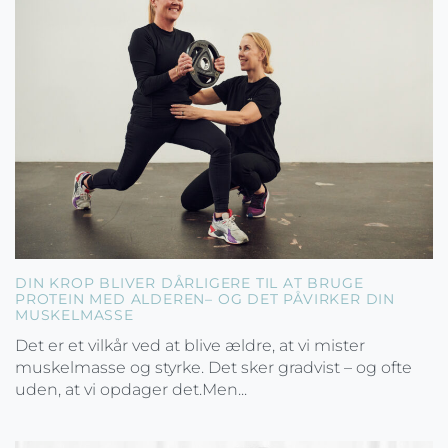
DIN KROP BLIVER DÅRLIGERE TIL AT BRUGE
PROTEIN MED ALDEREN– OG DET PÅVIRKER DIN
MUSKELMASSE
Det er et vilkår ved at blive ældre, at vi mister
muskelmasse og styrke. Det sker gradvist – og ofte
uden, at vi opdager det.Men...