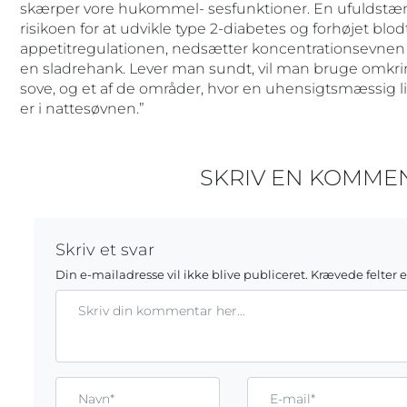
skærper vore hukommel- sesfunktioner. En ufuldstænd
risikoen for at udvikle type 2-diabetes og forhøjet blodt
appetitregulationen, nedsætter koncentrationsevnen o
en sladrehank. Lever man sundt, vil man bruge omkring
sove, og et af de områder, hvor en uhensigtsmæssig livs
er i nattesøvnen.”
SKRIV EN KOMME
Skriv et svar
Din e-mailadresse vil ikke blive publiceret.
Krævede felter 
Kommentar
Gem mit navn, mail og websted i denne browser til næste g
Name*
Email*