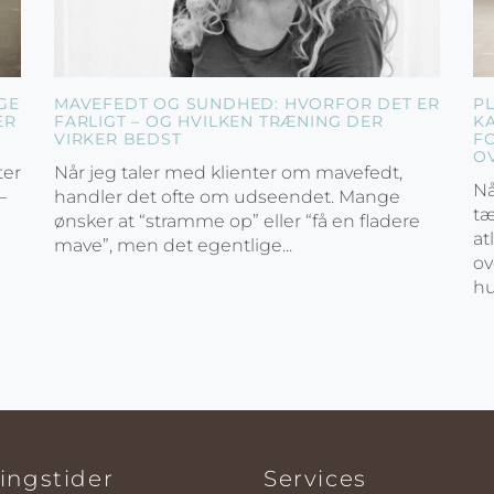
GE
MAVEFEDT OG SUNDHED: HVORFOR DET ER
P
ER
FARLIGT – OG HVILKEN TRÆNING DER
K
VIRKER BEDST
F
O
ter
Når jeg taler med klienter om mavefedt,
Nå
–
handler det ofte om udseendet. Mange
tæ
ønsker at “stramme op” eller “få en fladere
at
mave”, men det egentlige...
ov
hu
ingstider
Services