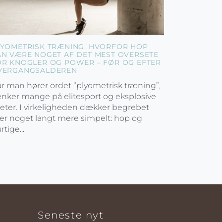
LYOMETRISK TRÆNING: HVORFOR HOP
AN VÆRE NOGET AF DET MEST OVERSETE
OR KNOGLER OG POWER – FØR OG EFTER
VERGANGSALDEREN
r man hører ordet “plyometrisk træning”,
nker mange på elitesport og eksplosive
leter. I virkeligheden dækker begrebet
er noget langt mere simpelt: hop og
rtige...
Seneste nyt