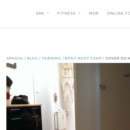
SPA
FITNESS
MOR
ONLINE F
ARNDAL
/
BLOG
/
TRÆNING
/
BODY BOOT CAMP
/
SOVER DU 