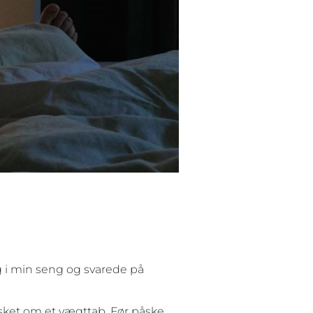
eg i min seng og svarede på
ønsket om et vægttab. Før påske