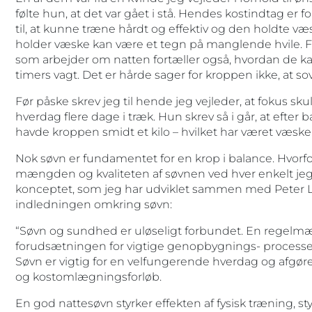
følte hun, at det var gået i stå. Hendes kostindtag er f
til, at kunne træne hårdt og effektiv og den holdte 
holder væske kan være et tegn på manglende hvile. Fle
som arbejder om natten fortæller også, hvordan de ka
timers vagt. Det er hårde sager for kroppen ikke, at so
Før påske skrev jeg til hende jeg vejleder, at fokus sku
hverdag flere dage i træk. Hun skrev så i går, at efter
havde kroppen smidt et kilo – hvilket har været væske
Nok søvn er fundamentet for en krop i balance. Hvorf
mængden og kvaliteten af søvnen ved hver enkelt jeg
konceptet, som jeg har udviklet sammen med Peter Lu
indledningen omkring søvn:
“Søvn og sundhed er uløseligt forbundet. En regelmæ
forudsætningen for vigtige genopbygnings- processer
Søvn er vigtig for en velfungerende hverdag og afgøren
og kostomlægningsforløb.
En god nattesøvn styrker effekten af fysisk træning, s