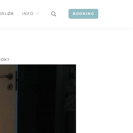
ORLØB
INFO
BOOKING
NOK?