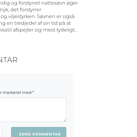
ig og forstyrret nattesøvn øger
ryk, det forstyrrer
g viljestyrken. Søvnen er også
 en tredjedel af sin tid på at
stil afspejler sig mest tydeligt,
NTAR
er markeret med
*
ang jeg kommenterer.