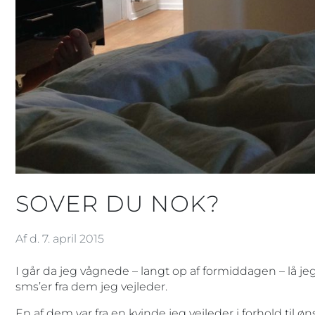
SOVER DU NOK?
Af d. 7. april 2015
I går da jeg vågnede – langt op af formiddagen – lå j
sms’er fra dem jeg vejleder.
En af dem var fra en kvinde jeg vejleder i forhold til 