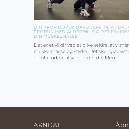
DIN KROP BLIVER DÅRLIGERE TIL AT BRU
PROTEIN MED ALDEREN– OG DET PÅVIRK
DIN MUSKELMASSE
Det er et vilkår ved at blive ældre, at vi mis
muskelmasse og styrke. Det sker gradvist 
og ofte uden, at vi opdager det.Men...
ARNDAL
Åbn