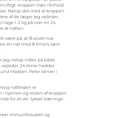
ornuftigt. Kroppen træt i forhold
væske. Netop det med at kroppen
re af de læger jeg vejleder,
n tage 1-2 kg på over en 24
ve at natten.
lle være på, at få sovet nok
 bare en nat med 8 timers søvn
.
or jeg netop måler på både
 vejleder. 24-timer hedder
nd Madsen. Peter skriver i
ssig nattesøvn er
 i hjernen og resten af kroppen.
de for et vel- lykket trænings-
tyrker immunforsvaret og