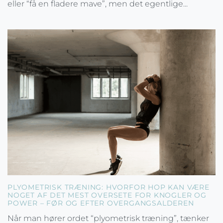
eller “få en fladere mave”, men det egentlige...
PLYOMETRISK TRÆNING: HVORFOR HOP KAN VÆRE
NOGET AF DET MEST OVERSETE FOR KNOGLER OG
POWER – FØR OG EFTER OVERGANGSALDEREN
Når man hører ordet “plyometrisk træning”, tænker