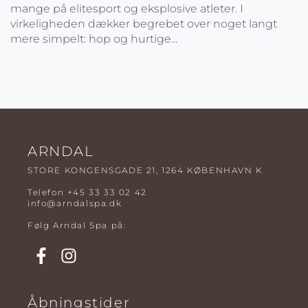
mange på elitesport og eksplosive atleter. I
virkeligheden dækker begrebet over noget langt
mere simpelt: hop og hurtige...
ARNDAL
STORE KONGENSGADE 21, 1264 KØBENHAVN K
Telefon
+45 33 33 02 42
info@arndalspa.dk
Følg Arndal Spa på:
Åbningstider