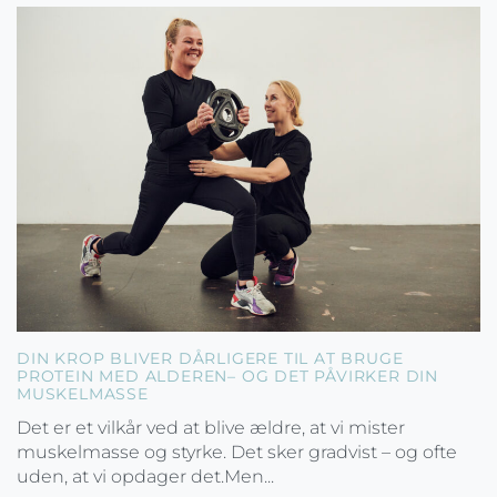
DIN KROP BLIVER DÅRLIGERE TIL AT BRUGE
PROTEIN MED ALDEREN– OG DET PÅVIRKER DIN
MUSKELMASSE
Det er et vilkår ved at blive ældre, at vi mister
muskelmasse og styrke. Det sker gradvist – og ofte
uden, at vi opdager det.Men...