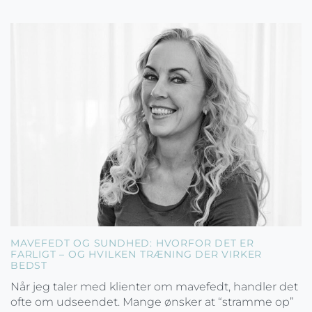
MAVEFEDT OG SUNDHED: HVORFOR DET ER
FARLIGT – OG HVILKEN TRÆNING DER VIRKER
BEDST
Når jeg taler med klienter om mavefedt, handler det
ofte om udseendet. Mange ønsker at “stramme op”