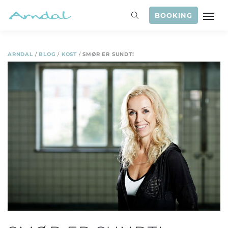
BOOKING
ARNDAL
/
BLOG
/
KOST
/
SMØR ER SUNDT!