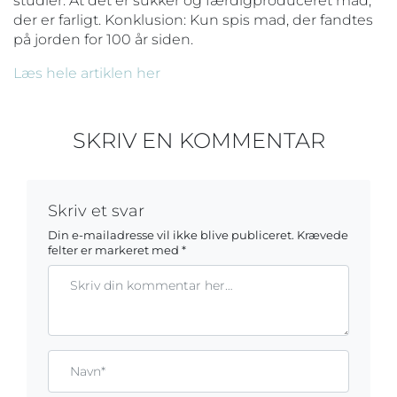
studier. At det er sukker og færdigproduceret mad,
der er farligt. Konklusion: Kun spis mad, der fandtes
på jorden for 100 år siden.
Læs hele artiklen her
SKRIV EN KOMMENTAR
Skriv et svar
Din e-mailadresse vil ikke blive publiceret.
Krævede
felter er markeret med
*
Kommentar
Gem mit navn, mail og websted i denne browser til næste ga
Name*