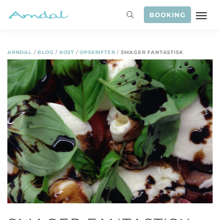
BOOKING
ARNDAL
/
BLOG
/
KOST
/
OPSKRIFTER
/
SMAGER FANTASTISK