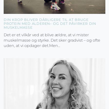
DIN KROP BLIVER DÅRLIGERE TIL AT BRUGE
PROTEIN MED ALDEREN– OG DET PÅVIRKER DIN
MUSKELMASSE
Det er et vilkår ved at blive ældre, at vi mister
muskelmasse og styrke. Det sker gradvist – og ofte
uden, at vi opdager det.Men...