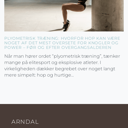
PLYOMETRISK TRÆNING: HVORFOR HOP KAN VÆRE
NOGET AF DET MEST OVERSETE FOR KNOGLER OG
POWER – FØR OG EFTER OVERGANGSALDEREN
Når man hører ordet “plyometrisk træning”, tænker
mange på elitesport og eksplosive atleter. I
virkeligheden dækker begrebet over noget langt
mere simpelt: hop og hurtige...
ARNDAL