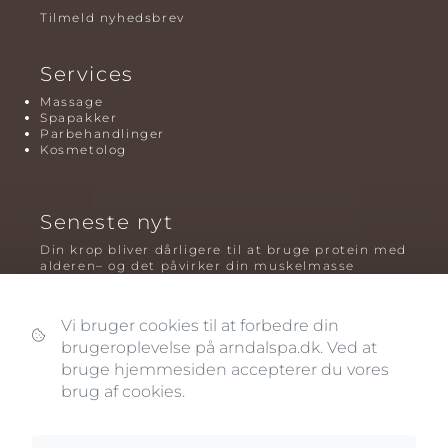
Tilmeld nyhedsbrev
Services
Massage
Spapakker
Parbehandlinger
Kosmetolog
Seneste nyt
Din krop bliver dårligere til at bruge protein med
alderen– og det påvirker din muskelmasse
Mavefedt og sundhed: hvorfor det er farligt – og
hvilken træning der virker bedst
Vi bruger cookies til at forbedre din
brugeroplevelse på arndalspa.dk. Ved at
Plyometrisk træning: hvorfor hop kan være noget
af det mest oversete for knogler og power – før
bruge hjemmesiden accepterer du vores
og efter overgangsalderen
brug af cookies.