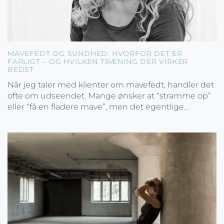
MAVEFEDT OG SUNDHED: HVORFOR DET ER
FARLIGT – OG HVILKEN TRÆNING DER VIRKER
BEDST
Når jeg taler med klienter om mavefedt, handler det
ofte om udseendet. Mange ønsker at “stramme op”
eller “få en fladere mave”, men det egentlige...