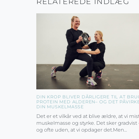
RELATEREDE INDLÆG
DIN KROP BLIVER DÅRLIGERE TIL AT BRU
PROTEIN MED ALDEREN– OG DET PÅVIRK
DIN MUSKELMASSE
Det er et vilkår ved at blive ældre, at vi mis
muskelmasse og styrke. Det sker gradvist 
og ofte uden, at vi opdager det.Men...