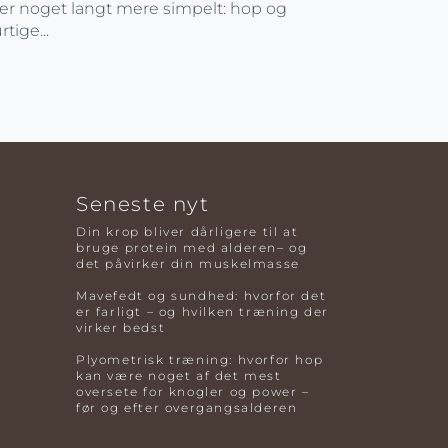
er noget langt mere simpelt: hop og
rtige...
Seneste nyt
Din krop bliver dårligere til at
bruge protein med alderen– og
det påvirker din muskelmasse
Mavefedt og sundhed: hvorfor det
er farligt – og hvilken træning der
virker bedst
Plyometrisk træning: hvorfor hop
kan være noget af det mest
oversete for knogler og power –
før og efter overgangsalderen