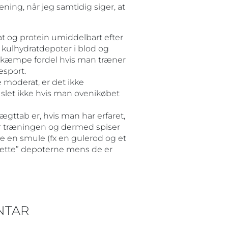
æning, når jeg samtidig siger, at
rat og protein umiddelbart efter
g kulhydratdepoter i blod og
n kæmpe fordel hvis man træner
esport.
 moderat, er det ikke
slet ikke hvis man ovenikøbet
vægttab er, hvis man har erfaret,
er træningen og dermed spiser
se en smule (fx en gulerod og et
mætte” depoterne mens de er
NTAR