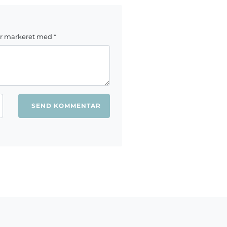
er markeret med
*
ang jeg kommenterer.