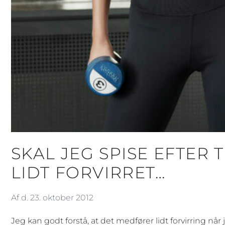
SKAL JEG SPISE EFTER
LIDT FORVIRRET…
Af d. 23. oktober 2012
Jeg kan godt forstå, at det medfører lidt forvirring nå