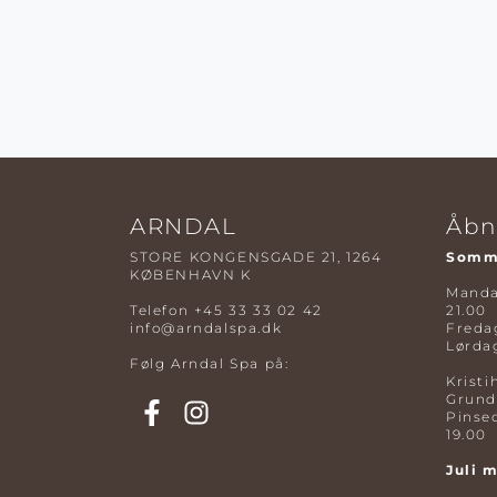
ARNDAL
Åbn
STORE KONGENSGADE 21, 1264
Somme
KØBENHAVN K
Mandag
Telefon
+45 33 33 02 42
21.00
info@arndalspa.dk
Fredag
Lørdag
Følg Arndal Spa på:
Kristi
Grund
Pinse
19.00
Juli 