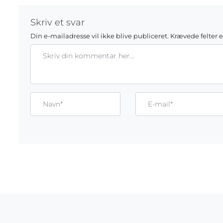
Skriv et svar
Din e-mailadresse vil ikke blive publiceret.
Krævede felter 
Kommentar
Gem mit navn, mail og websted i denne browser til næste g
Name*
Email*