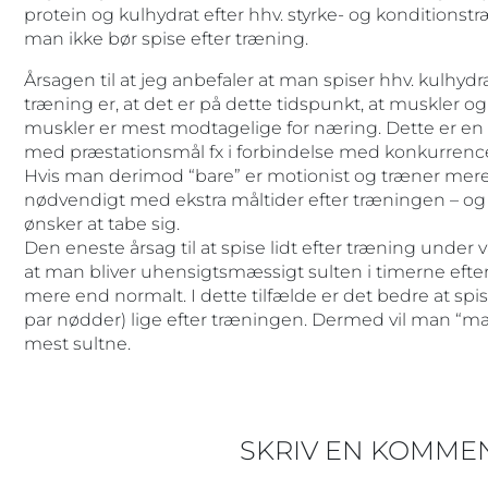
protein og kulhydrat efter hhv. styrke- og konditionstr
man ikke bør spise efter træning.
Årsagen til at jeg anbefaler at man spiser hhv. kulhyd
træning er, at det er på dette tidspunkt, at muskler o
muskler er mest modtagelige for næring. Dette er e
med præstationsmål fx i forbindelse med konkurrenc
Hvis man derimod “bare” er motionist og træner mere
nødvendigt med ekstra måltider efter træningen – og 
ønsker at tabe sig.
Den eneste årsag til at spise lidt efter træning under 
at man bliver uhensigtsmæssigt sulten i timerne eft
mere end normalt. I dette tilfælde er det bedre at spi
par nødder) lige efter træningen. Dermed vil man “
mest sultne.
SKRIV EN KOMME