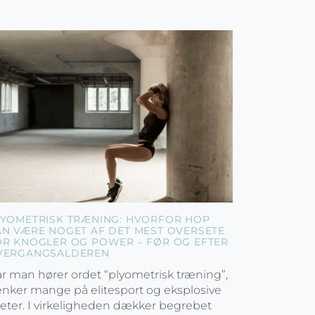
LYOMETRISK TRÆNING: HVORFOR HOP
AN VÆRE NOGET AF DET MEST OVERSETE
OR KNOGLER OG POWER – FØR OG EFTER
VERGANGSALDEREN
r man hører ordet “plyometrisk træning”,
nker mange på elitesport og eksplosive
leter. I virkeligheden dækker begrebet