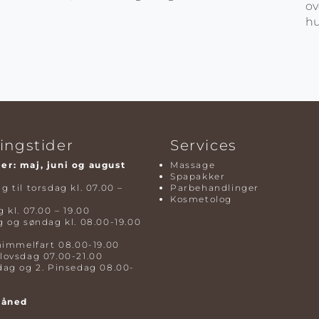
ov
hu
ingstider
Services
r: maj, juni og august
Massage
Spapakker
 til torsdag kl. 07.00 –
Parbehandlinger
Kosmetolog
 kl. 07.00 – 19.00
 og søndag kl. 08.00-19.00
himmelfart 08.00-19.00
lovsdag 07.00-21.00
dag og 2. Pinsedag 08.00-
måned