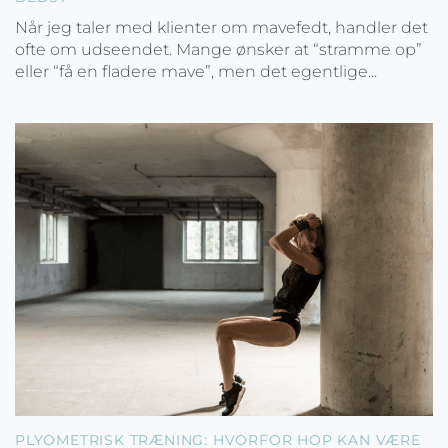
Når jeg taler med klienter om mavefedt, handler det
ofte om udseendet. Mange ønsker at “stramme op”
eller “få en fladere mave”, men det egentlige...
PLYOMETRISK TRÆNING: HVORFOR HOP KAN VÆRE