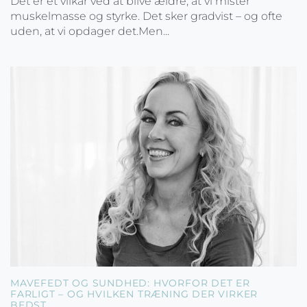
Det er et vilkår ved at blive ældre, at vi mister
muskelmasse og styrke. Det sker gradvist – og ofte
uden, at vi opdager det.Men...
MAVEFEDT OG SUNDHED: HVORFOR DET ER
FARLIGT – OG HVILKEN TRÆNING DER VIRKER
BEDST