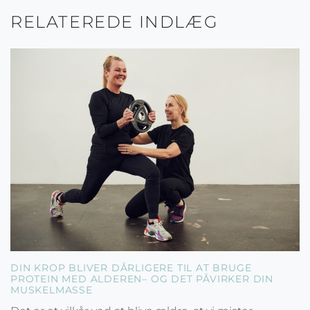
RELATEREDE INDLÆG
DIN KROP BLIVER DÅRLIGERE TIL AT BRUGE
PROTEIN MED ALDEREN– OG DET PÅVIRKER DIN
MUSKELMASSE