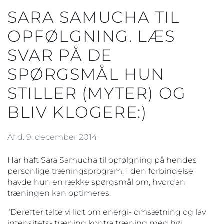
SARA SAMUCHA TIL
OPFØLGNING. LÆS
SVAR PÅ DE
SPØRGSMÅL HUN
STILLER (MYTER) OG
BLIV KLOGERE:)
Af d. 9. december 2014
Har haft Sara Samucha til opfølgning på hendes
personlige træningsprogram. I den forbindelse
havde hun en række spørgsmål om, hvordan
træningen kan optimeres.
“Derefter talte vi lidt om energi- omsætning og lav
intensitets- træning kontra træning med høj