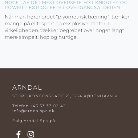
NOGET AF DET MEST OVERSETE FOR KNOGLER OG
POWER – FØR OG EFTER OVERGANGSALDEREN
Når man hører ordet “plyometrisk træning”, tænker
mange på elitesport og eksplosive atleter. I
virkeligheden dækker begrebet over noget langt
mere simpelt: hop og hurtige...
ARNDAL
STORE KONGENSGADE 21, 1264 KØBENHAVN K
Telefon
+45 33 33 02 42
info@arndalspa.dk
Følg Arndal Spa på: