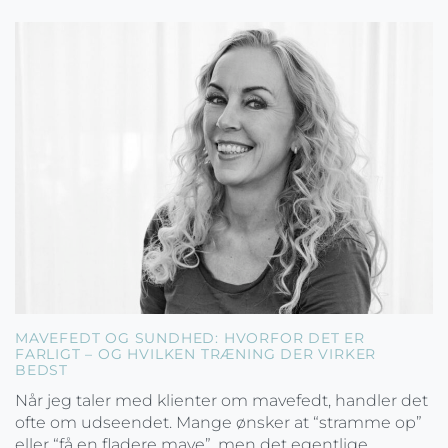
MAVEFEDT OG SUNDHED: HVORFOR DET ER
FARLIGT – OG HVILKEN TRÆNING DER VIRKER
BEDST
Når jeg taler med klienter om mavefedt, handler det
ofte om udseendet. Mange ønsker at “stramme op”
eller “få en fladere mave”, men det egentlige...