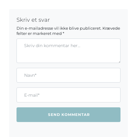
Skriv et svar
Din e-mailadresse vil ikke blive publiceret.
Krævede
felter er markeret med
*
Kommentar
Gem mit navn, mail og websted i denne browser til næste ga
Name*
Email*