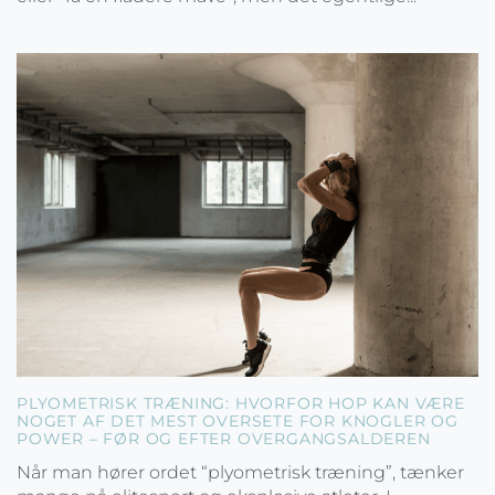
PLYOMETRISK TRÆNING: HVORFOR HOP KAN VÆRE
NOGET AF DET MEST OVERSETE FOR KNOGLER OG
POWER – FØR OG EFTER OVERGANGSALDEREN
Når man hører ordet “plyometrisk træning”, tænker