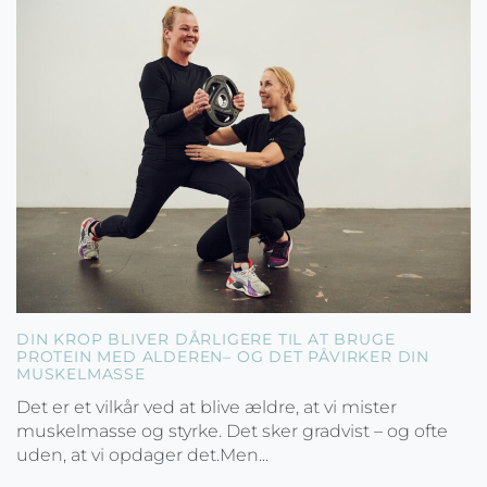
DIN KROP BLIVER DÅRLIGERE TIL AT BRUGE
PROTEIN MED ALDEREN– OG DET PÅVIRKER DIN
MUSKELMASSE
Det er et vilkår ved at blive ældre, at vi mister
muskelmasse og styrke. Det sker gradvist – og ofte
uden, at vi opdager det.Men...