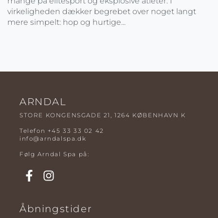
mange på elitesport og eksplosive atleter. I
virkeligheden dækker begrebet over noget langt
mere simpelt: hop og hurtige...
ARNDAL
STORE KONGENSGADE 21, 1264 KØBENHAVN K
Telefon
+45 33 33 02 42
info@arndalspa.dk
Følg Arndal Spa på:
Åbningstider