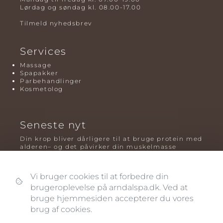
Lørdag og søndag kl. 08.00-17.00
Tilmeld nyhedsbrev
Services
Massage
Spapakker
Parbehandlinger
Kosmetolog
Seneste nyt
Din krop bliver dårligere til at bruge protein med
alderen– og det påvirker din muskelmasse
Mavefedt og sundhed: hvorfor det er farligt – og
hvilken træning der virker bedst
Vi bruger cookies til at forbedre din
brugeroplevelse på arndalspa.dk. Ved at
Plyometrisk træning: hvorfor hop kan være noget
af det mest oversete for knogler og power – før
bruge hjemmesiden accepterer du vores
og efter overgangsalderen
brug af cookies.