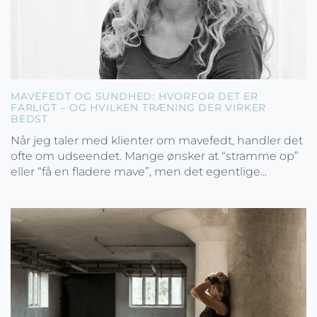
MAVEFEDT OG SUNDHED: HVORFOR DET ER
FARLIGT – OG HVILKEN TRÆNING DER VIRKER
BEDST
Når jeg taler med klienter om mavefedt, handler det
ofte om udseendet. Mange ønsker at “stramme op”
eller “få en fladere mave”, men det egentlige...