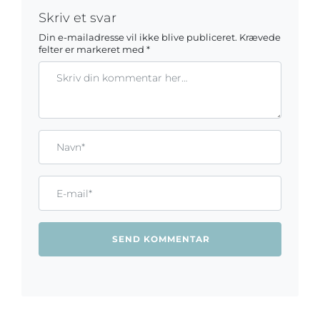
Skriv et svar
Din e-mailadresse vil ikke blive publiceret.
Krævede
felter er markeret med
*
Kommentar
Gem mit navn, mail og websted i denne browser til næste ga
Name*
Email*