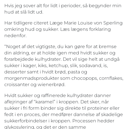
Hvis jeg sover alt for lidt i perioder, så begynder min
hud at slå lidt ud.
Har tidligere citeret Læge Marie Louise von Sperling
omkring hud og sukker. Læs lægens forklaring
nedenfor.
“Noget af det vigtigste, du kan gøre for at bremse
din aldring, er at holde igen med hvidt sukker og
forarbejdede kulhydrater. Det vil sige helt at undgå
sukker i kager, kiks, ketchup, slik, sodavand, is,
desserter samt i hvidt brød, pasta og
morgenmadsprodukter som chocopops, cornflakes,
croissanter og wienerbrød.
Hvidt sukker og raffinerede kulhydrater danner
aflejringer af “karamel” i kroppen. Det sker, når
sukker i fri form binder sig direkte til proteiner eller
fedt i en proces, der medfører dannelse af skadelige
sukkerforbindelser i kroppen. Processen hedder
glykosylering, og det er den samme