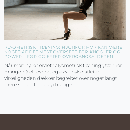
PLYOMETRISK TRÆNING: HVORFOR HOP KAN VÆRE
NOGET AF DET MEST OVERSETE FOR KNOGLER OG
POWER – FØR OG EFTER OVERGANGSALDEREN
Når man hører ordet “plyometrisk træning”, tænker
mange på elitesport og eksplosive atleter. I
virkeligheden dækker begrebet over noget langt
mere simpelt: hop og hurtige...