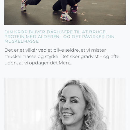
DIN KROP BLIVER DÅRLIGERE TIL AT BRUGE
PROTEIN MED ALDEREN– OG DET PÅVIRKER DIN
MUSKELMASSE
Det er et vilkår ved at blive ældre, at vi mister
muskelmasse og styrke. Det sker gradvist – og ofte
uden, at vi opdager det.Men...