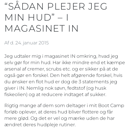
“SÅDAN PLEJER JEG
MIN HUD” – I
MAGASINET IN
Af d. 24. januar 2015
Jeg udtaler mig i magasinet IN omkring, hvad jeg
selv gør for min hud. Har ikke mindre end et kæmpe
arsenal af cremer, scrubs etc. og er sikker på at de
også gør en forskel. Den helt afgørende forskel, hvis
du ønsker en flot hud er dog de 3 statements jeg
giver i IN. Nemlig nok søvn, fedtstof (og husk
fiskeolien) og at reducere indtaget af sukker.
Rigtig mange af dem som deltager i mit Boot Camp
forløb oplever, at deres hud bliver flottere og får
mere glød. Og det er vel og mærke uden de har
ændret deres hudpleje rutiner.