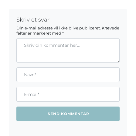
Skriv et svar
Din e-mailadresse vil ikke blive publiceret.
Krævede
felter er markeret med
*
Kommentar
Gem mit navn, mail og websted i denne browser til næste ga
Name*
Email*