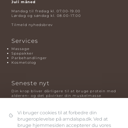
Juli måned
Mandag til fredag kl. 07.00-19.00
Lørdag og søndag kl. 08.00-17.00
Tilmeld nyhedsbrev
Services
Massage
Spapakker
Parbehandlinger
Kosmetolog
Seneste nyt
Din krop bliver dårligere til at bruge protein med
alderen– og det påvirker din muskelmasse
Mavefedt og sundhed: hvorfor det er farligt – og
hvilken træning der virker bedst
Vi bruger cookies til at forbedre din
brugeroplevelse på arndalspa.dk. Ved at
Plyometrisk træning: hvorfor hop kan være noget
af det mest oversete for knogler og power – før
bruge hjemmesiden accepterer du vores
og efter overgangsalderen