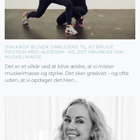
DIN KROP BLIVER DÅRLIGERE TIL AT BRUGE
PROTEIN MED ALDEREN– OG DET PÅVIRKER DIN
MUSKELMASSE
Det er et vilkår ved at blive ældre, at vi mister
muskelmasse og styrke. Det sker gradvist – og ofte
uden, at vi opdager det.Men...