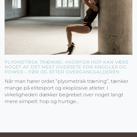
PLYOMETRISK TRÆNING: HVORFOR HOP KAN VÆRE
NOGET AF DET MEST OVERSETE FOR KNOGLER OG
POWER – FØR OG EFTER OVERGANGSALDEREN
Når man hører ordet “plyometrisk træning”, tænker
mange på elitesport og eksplosive atleter. I
virkeligheden dækker begrebet over noget langt
mere simpelt: hop og hurtige...