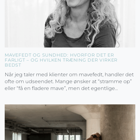
MAVEFEDT OG SUNDHED: HVORFOR DET ER
FARLIGT – OG HVILKEN TRÆNING DER VIRKER
BEDST
Når jeg taler med klienter om mavefedt, handler det
ofte om udseendet. Mange ønsker at “stramme op”
eller “få en fladere mave”, men det egentlige...