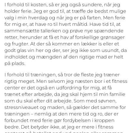
I forhold til kosten, så er jeg også sundere, når jeg
holder ferie. Jeg er god til, at træffe de bedst mulige
valg i min hverdag og når jeg er på farten. Men ferie
for mig er, at have ro til hvert måltid. Have tid til, at
sammensætte tallerken og prøve nye spændende
retter, herunder at få et hav af forskellige grønsager
og frugter. At der så kommer en lækker is eller et
godt glas vin her og der, ser jeg ikke som usundt, da
indholdet og mængden af den rigtige mad er helt
på plads.
I forhold til træningen, så tror de fleste jeg træner
rigtig meget. Men selvom jeg næsten bor i et fitness
center er det også en udfordring for mig, at få
trænet efter arbejde, da jeg skal hjem til min familie
som du skal efter dit arbejde. Som med søvnen,
stressniveauet og maden, så gælder det samme for
træningen – nemlig at den mere tid og ro, der er
forbundet med ferie gør fordybelsen i kroppen
bedre. Det betyder ikke, at jeg er mere i fitness