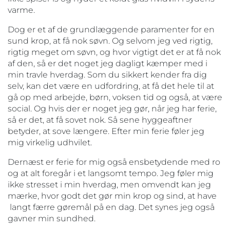
varme.
Dog er et af de grundlæggende paramenter for en
sund krop, at få nok søvn. Og selvom jeg ved rigtig,
rigtig meget om søvn, og hvor vigtigt det er at få nok
af den, så er det noget jeg dagligt kæmper med i
min travle hverdag. Som du sikkert kender fra dig
selv, kan det være en udfordring, at få det hele til at
gå op med arbejde, børn, voksen tid og også, at være
social. Og hvis der er noget jeg gør, når jeg har ferie,
så er det, at få sovet nok. Så sene hyggeaftner
betyder, at sove længere. Efter min ferie føler jeg
mig virkelig udhvilet.
Dernæst er ferie for mig også ensbetydende med ro
og at alt foregår i et langsomt tempo. Jeg føler mig
ikke stresset i min hverdag, men omvendt kan jeg
mærke, hvor godt det gør min krop og sind, at have
langt færre gøremål på en dag. Det synes jeg også
gavner min sundhed.