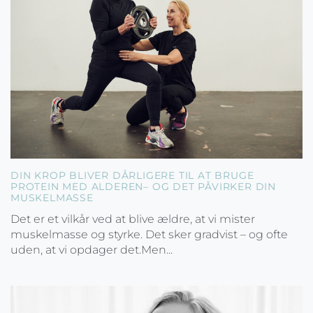
DIN KROP BLIVER DÅRLIGERE TIL AT BRUGE
PROTEIN MED ALDEREN– OG DET PÅVIRKER DIN
MUSKELMASSE
Det er et vilkår ved at blive ældre, at vi mister
muskelmasse og styrke. Det sker gradvist – og ofte
uden, at vi opdager det.Men...