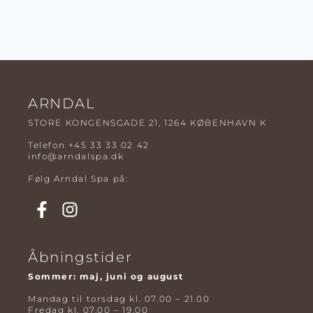
ARNDAL
STORE KONGENSGADE 21, 1264 KØBENHAVN K
Telefon
+45 33 33 02 42
info@arndalspa.dk
Følg Arndal Spa på:
Åbningstider
Sommer: maj, juni og august
Mandag til torsdag kl. 07.00 – 21.00
Fredag kl. 07.00 – 19.00