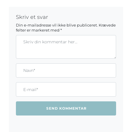
Skriv et svar
Din e-mailadresse vil ikke blive publiceret.
Krævede
felter er markeret med
*
Kommentar
Gem mit navn, mail og websted i denne browser til næste ga
Name*
Email*