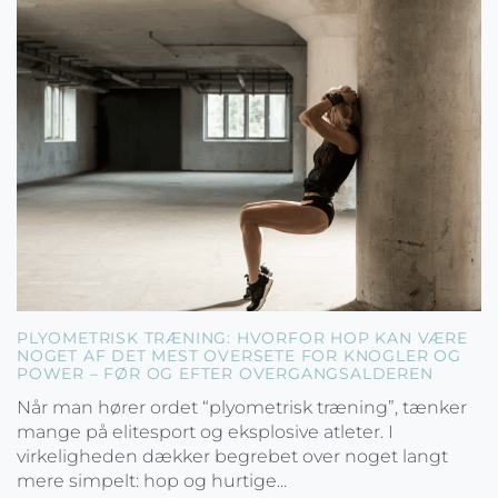
PLYOMETRISK TRÆNING: HVORFOR HOP KAN VÆRE
NOGET AF DET MEST OVERSETE FOR KNOGLER OG
POWER – FØR OG EFTER OVERGANGSALDEREN
Når man hører ordet “plyometrisk træning”, tænker
mange på elitesport og eksplosive atleter. I
virkeligheden dækker begrebet over noget langt
mere simpelt: hop og hurtige...