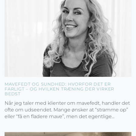
MAVEFEDT OG SUNDHED: HVORFOR DET ER
FARLIGT – OG HVILKEN TRÆNING DER VIRKER
BEDST
Når jeg taler med klienter om mavefedt, handler det
ofte om udseendet. Mange ønsker at “stramme op”
eller “få en fladere mave”, men det egentlige...