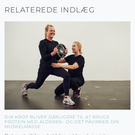
RELATEREDE INDLÆG
DIN KROP BLIVER DÅRLIGERE TIL AT BRUGE
PROTEIN MED ALDEREN– OG DET PÅVIRKER DIN
MUSKELMASSE