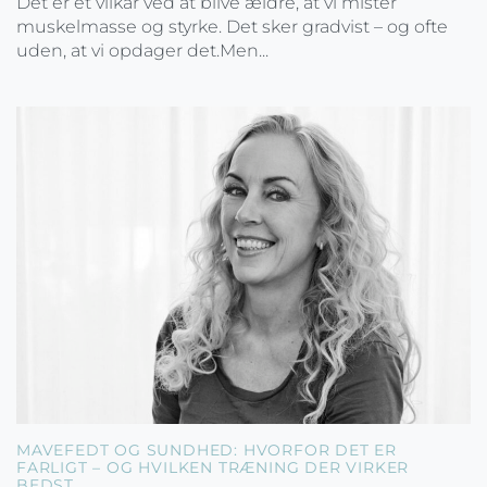
Det er et vilkår ved at blive ældre, at vi mister
muskelmasse og styrke. Det sker gradvist – og ofte
uden, at vi opdager det.Men...
MAVEFEDT OG SUNDHED: HVORFOR DET ER
FARLIGT – OG HVILKEN TRÆNING DER VIRKER
BEDST