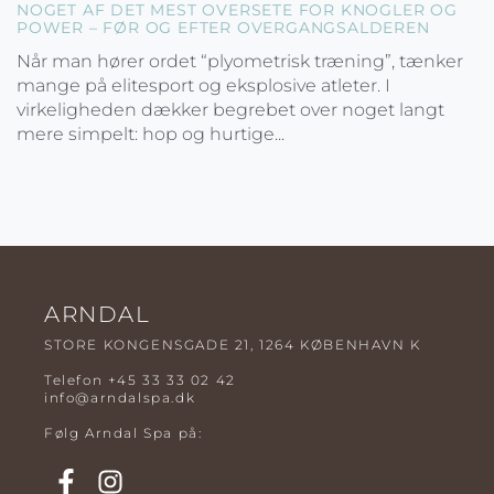
NOGET AF DET MEST OVERSETE FOR KNOGLER OG
POWER – FØR OG EFTER OVERGANGSALDEREN
Når man hører ordet “plyometrisk træning”, tænker
mange på elitesport og eksplosive atleter. I
virkeligheden dækker begrebet over noget langt
mere simpelt: hop og hurtige...
ARNDAL
STORE KONGENSGADE 21, 1264 KØBENHAVN K
Telefon
+45 33 33 02 42
info@arndalspa.dk
Følg Arndal Spa på: