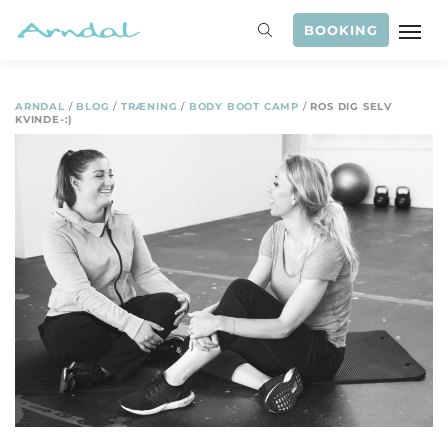
BOOKING
ARNDAL
/
BLOG
/
TRÆNING
/
BODY BOOT CAMP
/
ROS DIG SELV
KVINDE-:)