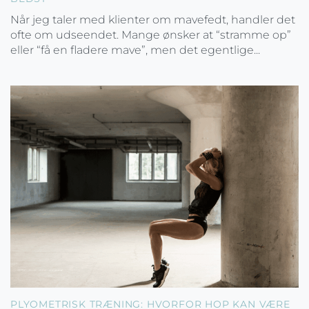
Når jeg taler med klienter om mavefedt, handler det
ofte om udseendet. Mange ønsker at “stramme op”
eller “få en fladere mave”, men det egentlige...
PLYOMETRISK TRÆNING: HVORFOR HOP KAN VÆRE