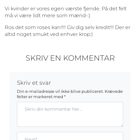
Vi kvinder er vores egen værste fjende. På det felt
må vi være lidt mere som mænd-:)
Ros det som roses kan!!!! Giv dig selv kredit!!! Der er
altid noget smukt ved enhver krop:)
SKRIV EN KOMMENTAR
Skriv et svar
Din e-mailadresse vil ikke blive publiceret.
Krævede
felter er markeret med
*
Kommentar
Gem mit navn, mail og websted i denne browser til næste ga
Name*