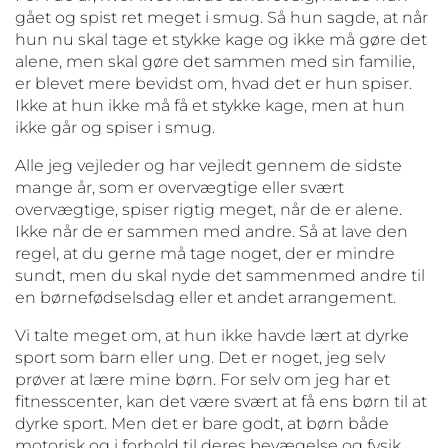
gået og spist ret meget i smug. Så hun sagde, at når
hun nu skal tage et stykke kage og ikke må gøre det
alene, men skal gøre det sammen med sin familie,
er blevet mere bevidst om, hvad det er hun spiser.
Ikke at hun ikke må få et stykke kage, men at hun
ikke går og spiser i smug.
Alle jeg vejleder og har vejledt gennem de sidste
mange år, som er overvægtige eller svært
overvægtige, spiser rigtig meget, når de er alene.
Ikke når de er sammen med andre. Så at lave den
regel, at du gerne må tage noget, der er mindre
sundt, men du skal nyde det sammenmed andre til
en børnefødselsdag eller et andet arrangement.
Vi talte meget om, at hun ikke havde lært at dyrke
sport som barn eller ung. Det er noget, jeg selv
prøver at lære mine børn. For selv om jeg har et
fitnesscenter, kan det være svært at få ens børn til at
dyrke sport. Men det er bare godt, at børn både
motorisk og i forhold til deres bevægelse og fysik