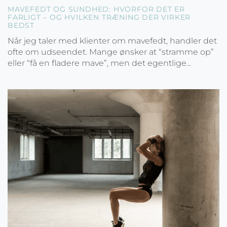
MAVEFEDT OG SUNDHED: HVORFOR DET ER
FARLIGT – OG HVILKEN TRÆNING DER VIRKER
BEDST
Når jeg taler med klienter om mavefedt, handler det
ofte om udseendet. Mange ønsker at “stramme op”
eller “få en fladere mave”, men det egentlige...