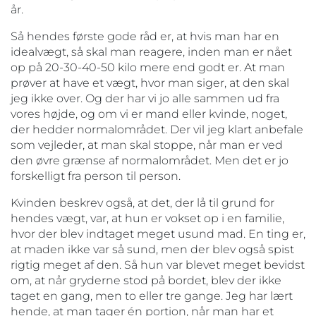
år.
Så hendes første gode råd er, at hvis man har en
idealvægt, så skal man reagere, inden man er nået
op på 20-30-40-50 kilo mere end godt er. At man
prøver at have et vægt, hvor man siger, at den skal
jeg ikke over. Og der har vi jo alle sammen ud fra
vores højde, og om vi er mand eller kvinde, noget,
der hedder normalområdet. Der vil jeg klart anbefale
som vejleder, at man skal stoppe, når man er ved
den øvre grænse af normalområdet. Men det er jo
forskelligt fra person til person.
Kvinden beskrev også, at det, der lå til grund for
hendes vægt, var, at hun er vokset op i en familie,
hvor der blev indtaget meget usund mad. En ting er,
at maden ikke var så sund, men der blev også spist
rigtig meget af den. Så hun var blevet meget bevidst
om, at når gryderne stod på bordet, blev der ikke
taget en gang, men to eller tre gange. Jeg har lært
hende, at man tager én portion, når man har et