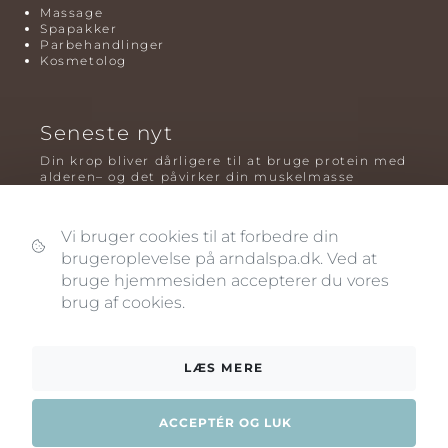
Massage
Spapakker
Parbehandlinger
Kosmetolog
Seneste nyt
Din krop bliver dårligere til at bruge protein med
alderen– og det påvirker din muskelmasse
Mavefedt og sundhed: hvorfor det er farligt – og
hvilken træning der virker bedst
Vi bruger cookies til at forbedre din
brugeroplevelse på arndalspa.dk. Ved at
Plyometrisk træning: hvorfor hop kan være noget
af det mest oversete for knogler og power – før
bruge hjemmesiden accepterer du vores
og efter overgangsalderen
brug af cookies.
LÆS MERE
ACCEPTÉR OG LUK