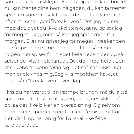
kan gå, du kan cykle, du kan stå op ved skrivebordet,
du kan hente dine børn på gåben, du kan få trænet,
spise en sundere salat. Hvad det nu kan være. Gå
efter at kosten går i ”break even”. Det, jeg mener
med det, er, at du ikke skal tænke, at nu spiser jeg
for meget i dag, men så kan jeg spise mindre i
morgen. Eller nu spiser jeg for meget i weekenden,
og så spiser jeg sundt mandag. Eller så er der
nogen, der spiser for meget hele december, og så
spiser de ikke i hele januar. Det der med hele tiden
at skubbe tingene foran sig, det må man ikke, når
man er elev hos mig. Jeg vil simpelthen have, at
man går i ”break even” hver dag.
Hvis du har været til en kæmpe brunch, må du altså
spise mindre resten af dagen, så regnestykket går
op, så det ikke bliver en overspisning. Og selv om
maden er superdejlig og lækker, så spiser du kun
det, din krop har brug for. Du skal ikke fylde
varelageret op.