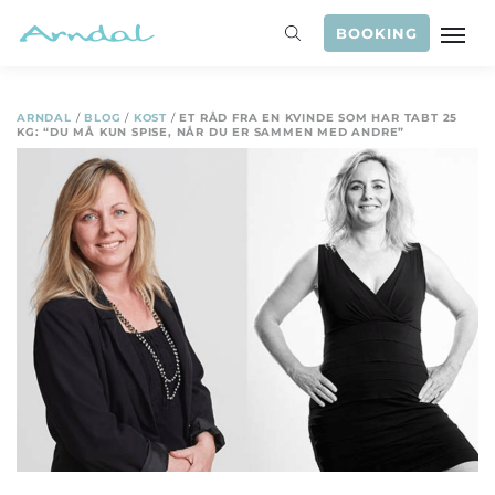
BOOKING
ARNDAL
/
BLOG
/
KOST
/
ET RÅD FRA EN KVINDE SOM HAR TABT 25
KG: “DU MÅ KUN SPISE, NÅR DU ER SAMMEN MED ANDRE”