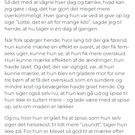
Så det med at vågne hver dag og tænke, hvad kan
jeg gøre i dag, det har gjort det meget mere
overkommeligt. Hver gang hun var ved at give op og
sige ”Lotte, det er alt for mange kilo”, sagde jeg til
hende, at nu tager vi én dag af gangen.
Når folk spørger hende, hvor lang tid der gik førend
hun kunne mærke en effekt er svaret, at der fik fem-
seks uger, kunne hun se, at hun fik mere overskud.
Hun kunne mærke effekten af de ændringer, hun
havde lavet. Og det, der var vigtigst, var, at hun
kunne mærke, at hun blev en gladere mor for sine
tre børn af at få det overskud, som en sundere og
mindre kost og bevægelse havde givet hende. Og
hun siger også selv nu, at hun kan gå ud og spise til
hun ikke er sulten mere – og lade være med at spise
op, selv om maden er lækker.
Og nu hvor hun er gået fra at spise, som hun selv
siger det helsekost, til lidt mere ”usundt”, tager hun
ikke på. For hun er blevet så god til at mærke efter