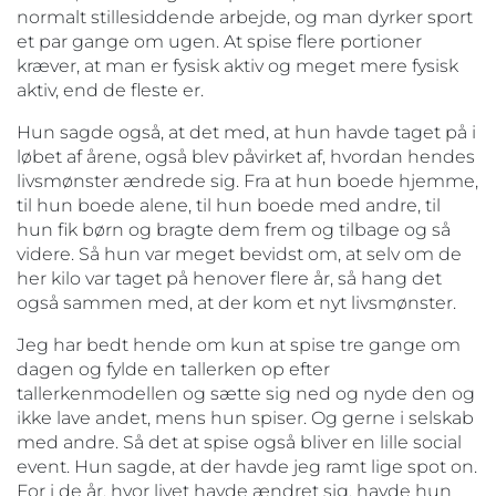
normalt stillesiddende arbejde, og man dyrker sport
et par gange om ugen. At spise flere portioner
kræver, at man er fysisk aktiv og meget mere fysisk
aktiv, end de fleste er.
Hun sagde også, at det med, at hun havde taget på i
løbet af årene, også blev påvirket af, hvordan hendes
livsmønster ændrede sig. Fra at hun boede hjemme,
til hun boede alene, til hun boede med andre, til
hun fik børn og bragte dem frem og tilbage og så
videre. Så hun var meget bevidst om, at selv om de
her kilo var taget på henover flere år, så hang det
også sammen med, at der kom et nyt livsmønster.
Jeg har bedt hende om kun at spise tre gange om
dagen og fylde en tallerken op efter
tallerkenmodellen og sætte sig ned og nyde den og
ikke lave andet, mens hun spiser. Og gerne i selskab
med andre. Så det at spise også bliver en lille social
event. Hun sagde, at der havde jeg ramt lige spot on.
For i de år, hvor livet havde ændret sig, havde hun