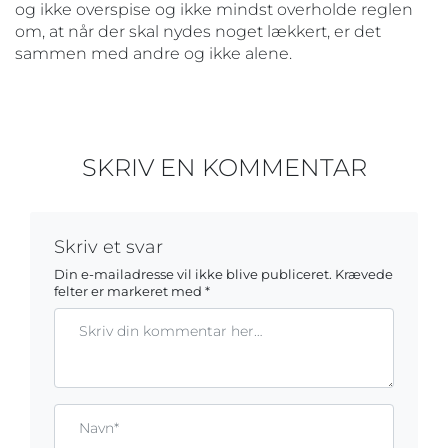
og ikke overspise og ikke mindst overholde reglen
om, at når der skal nydes noget lækkert, er det
sammen med andre og ikke alene.
SKRIV EN KOMMENTAR
Skriv et svar
Din e-mailadresse vil ikke blive publiceret.
Krævede
felter er markeret med
*
Kommentar
Gem mit navn, mail og websted i denne browser til næste ga
Name*