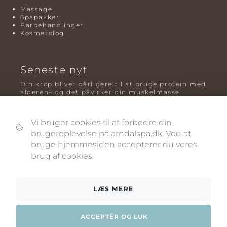
Massage
Spapakker
Parbehandlinger
Kosmetolog
Seneste nyt
Din krop bliver dårligere til at bruge protein med
alderen– og det påvirker din muskelmasse
Mavefedt og sundhed: hvorfor det er farligt – og
hvilken træning der virker bedst
Vi bruger cookies til at forbedre din
brugeroplevelse på arndalspa.dk. Ved at
Plyometrisk træning: hvorfor hop kan være noget
af det mest oversete for knogler og power – før
bruge hjemmesiden accepterer du vores
og efter overgangsalderen
brug af cookies.
LÆS MERE
ACCEPTÉR OG LUK