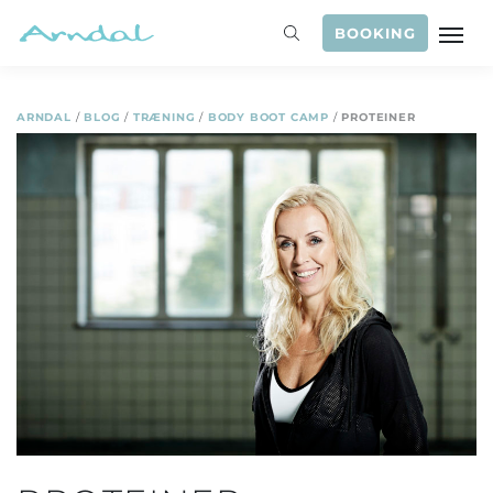
BOOKING
ARNDAL
/
BLOG
/
TRÆNING
/
BODY BOOT CAMP
/
PROTEINER