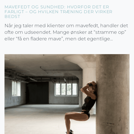
MAVEFEDT OG SUNDHED: HVORFOR DET ER
FARLIGT – OG HVILKEN TRÆNING DER VIRKER
BEDST
Når jeg taler med klienter om mavefedt, handler det
ofte om udseendet. Mange ønsker at “stramme op”
eller “få en fladere mave”, men det egentlige...