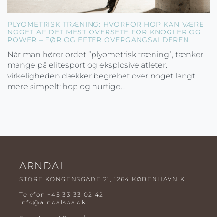
PLYOMETRISK TRÆNING: HVORFOR HOP KAN VÆRE
NOGET AF DET MEST OVERSETE FOR KNOGLER OG
POWER – FØR OG EFTER OVERGANGSALDEREN
Når man hører ordet “plyometrisk træning”, tænker
mange på elitesport og eksplosive atleter. I
virkeligheden dækker begrebet over noget langt
mere simpelt: hop og hurtige...
ARNDAL
STORE KONGENSGADE 21, 1264 KØBENHAVN K
Telefon
+45 33 33 02 42
info@arndalspa.dk