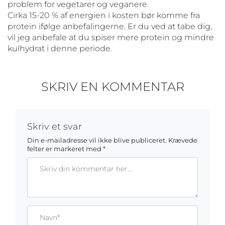
problem for vegetarer og veganere.
Cirka 15-20 % af energien i kosten bør komme fra
protein ifølge anbefalingerne. Er du ved at tabe dig,
vil jeg anbefale at du spiser mere protein og mindre
kulhydrat i denne periode.
SKRIV EN KOMMENTAR
Skriv et svar
Din e-mailadresse vil ikke blive publiceret.
Krævede
felter er markeret med
*
Kommentar
Gem mit navn, mail og websted i denne browser til næste ga
Name*