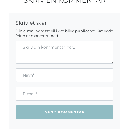
SKRIV EN KOMMENTAR
Skriv et svar
Din e-mailadresse vil ikke blive publiceret.
Krævede
felter er markeret med
*
Kommentar
Gem mit navn, mail og websted i denne browser til næste ga
Name*
Email*