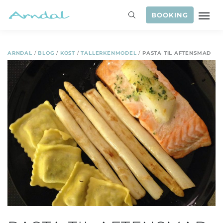
BOOKING
ARNDAL
/
BLOG
/
KOST
/
TALLERKENMODEL
/
PASTA TIL AFTENSMAD