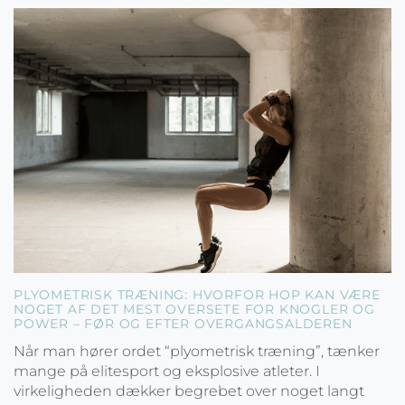
PLYOMETRISK TRÆNING: HVORFOR HOP KAN VÆRE
NOGET AF DET MEST OVERSETE FOR KNOGLER OG
POWER – FØR OG EFTER OVERGANGSALDEREN
Når man hører ordet “plyometrisk træning”, tænker
mange på elitesport og eksplosive atleter. I
virkeligheden dækker begrebet over noget langt