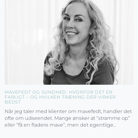
MAVEFEDT OG SUNDHED: HVORFOR DET ER
FARLIGT – OG HVILKEN TRÆNING DER VIRKER
BEDST
Når jeg taler med klienter om mavefedt, handler det
ofte om udseendet. Mange ønsker at “stramme op”
eller “få en fladere mave”, men det egentlige...