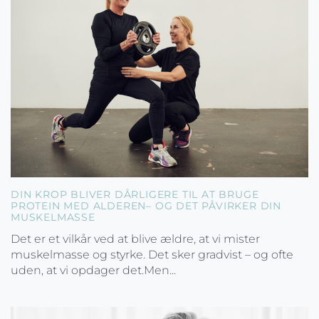
DIN KROP BLIVER DÅRLIGERE TIL AT BRUGE
PROTEIN MED ALDEREN– OG DET PÅVIRKER DIN
MUSKELMASSE
Det er et vilkår ved at blive ældre, at vi mister
muskelmasse og styrke. Det sker gradvist – og ofte
uden, at vi opdager det.Men...