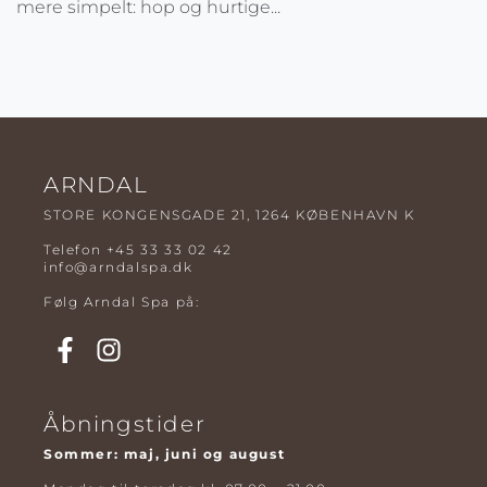
mere simpelt: hop og hurtige...
ARNDAL
STORE KONGENSGADE 21, 1264 KØBENHAVN K
Telefon
+45 33 33 02 42
info@arndalspa.dk
Følg Arndal Spa på:
Åbningstider
Sommer: maj, juni og august