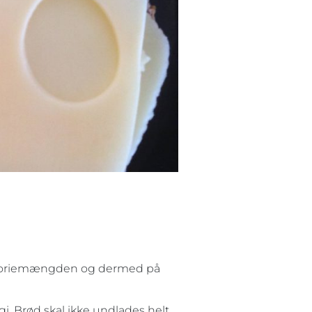
aloriemængden og dermed på
. Brød skal ikke undlades helt,