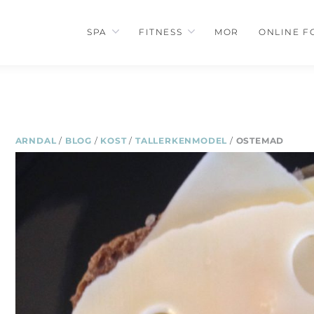
SPA
FITNESS
MOR
ONLINE F
ARNDAL
/
BLOG
/
KOST
/
TALLERKENMODEL
/
OSTEMAD