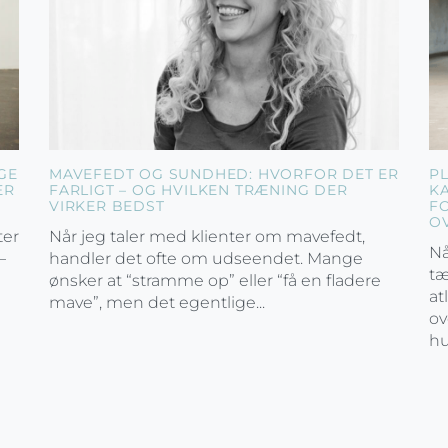
GE
MAVEFEDT OG SUNDHED: HVORFOR DET ER
P
ER
FARLIGT – OG HVILKEN TRÆNING DER
K
VIRKER BEDST
F
O
ter
Når jeg taler med klienter om mavefedt,
Nå
–
handler det ofte om udseendet. Mange
tæ
ønsker at “stramme op” eller “få en fladere
at
mave”, men det egentlige...
ov
hu