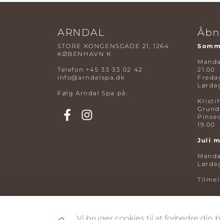
ARNDAL
Åbn
STORE KONGENSGADE 21, 1264
Somme
KØBENHAVN K
Mandag
Telefon
+45 33 33 02 42
21.00
info@arndalspa.dk
Fredag
Lørdag
Følg Arndal Spa på:
Kristi
Grund
Pinse
19.00
Juli 
Mandag
Lørdag
Tilme
Vi bruger cookies til at forbedre din