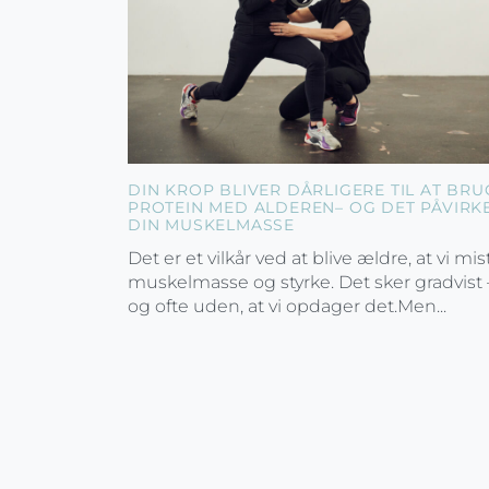
DIN KROP BLIVER DÅRLIGERE TIL AT BRU
PROTEIN MED ALDEREN– OG DET PÅVIRK
DIN MUSKELMASSE
Det er et vilkår ved at blive ældre, at vi mis
muskelmasse og styrke. Det sker gradvist 
og ofte uden, at vi opdager det.Men...