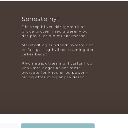
Seneste nyt
Din krop bliver dårligere til at
bruge protein med alderen– og
det påvirker din muskelmasse
Mavefedt og sundhed: hvorfor det
er farligt – og hvilken træning der
virker bedst
Plyometrisk træning: hvorfor hop
kan være noget af det mest
oversete for knogler og power –
før og efter overgangsalderen