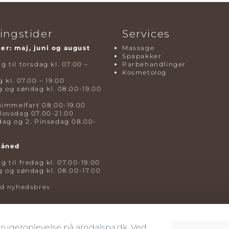
ingstider
Services
r: maj, juni og august
Massage
Spapakker
 til torsdag kl. 07.00 –
Parbehandlinger
Kosmetolog
 kl. 07.00 – 19.00
 og søndag kl. 08.00-19.00
himmelfart 08.00-19.00
lovsdag 07.00-21.00
dag og 2. Pinsedag 08.00-
måned
 til fredag kl. 07.00-19.00
 og søndag kl. 08.00-17.00
ld nyhedsbrev
 brugeroplevelse på arndalspa.dk. Ved