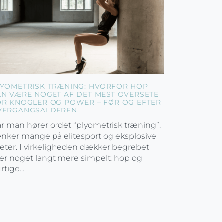
LYOMETRISK TRÆNING: HVORFOR HOP
AN VÆRE NOGET AF DET MEST OVERSETE
OR KNOGLER OG POWER – FØR OG EFTER
VERGANGSALDEREN
r man hører ordet “plyometrisk træning”,
nker mange på elitesport og eksplosive
leter. I virkeligheden dækker begrebet
er noget langt mere simpelt: hop og
rtige...