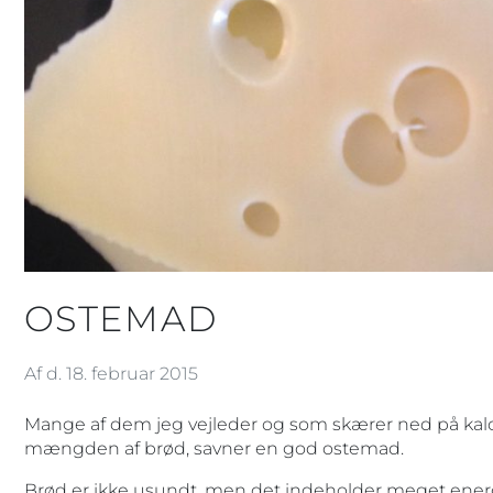
OSTEMAD
Af d. 18. februar 2015
Mange af dem jeg vejleder og som skærer ned på k
mængden af brød, savner en god ostemad.
Brød er ikke usundt, men det indeholder meget energi