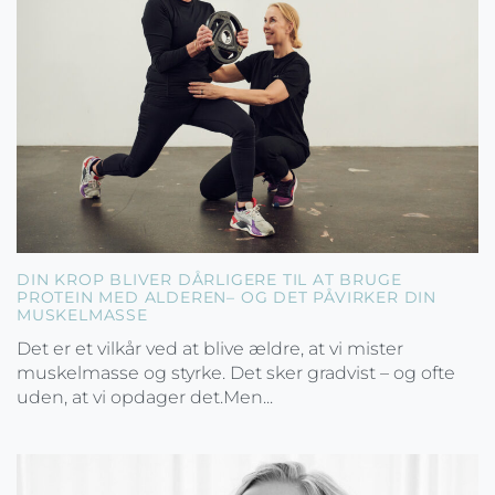
DIN KROP BLIVER DÅRLIGERE TIL AT BRUGE
PROTEIN MED ALDEREN– OG DET PÅVIRKER DIN
MUSKELMASSE
Det er et vilkår ved at blive ældre, at vi mister
muskelmasse og styrke. Det sker gradvist – og ofte
uden, at vi opdager det.Men...