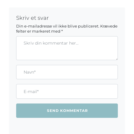
Skriv et svar
Din e-mailadresse vil ikke blive publiceret.
Krævede
felter er markeret med
*
Kommentar
Gem mit navn, mail og websted i denne browser til næste ga
Name*
Email*