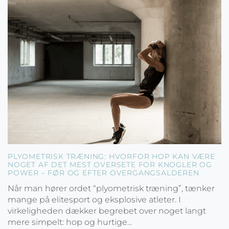
PLYOMETRISK TRÆNING: HVORFOR HOP KAN VÆRE
NOGET AF DET MEST OVERSETE FOR KNOGLER OG
POWER – FØR OG EFTER OVERGANGSALDEREN
Når man hører ordet “plyometrisk træning”, tænker
mange på elitesport og eksplosive atleter. I
virkeligheden dækker begrebet over noget langt
mere simpelt: hop og hurtige...