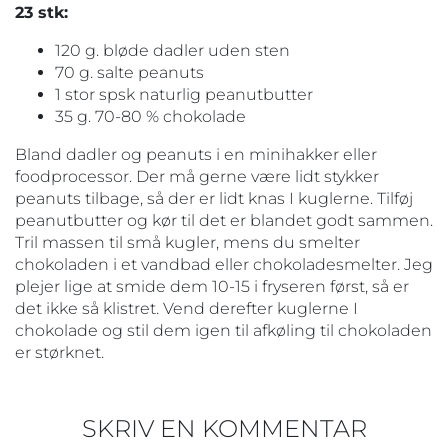
23 stk:
120 g. bløde dadler uden sten
70 g. salte peanuts
1 stor spsk naturlig peanutbutter
35 g. 70-80 % chokolade
Bland dadler og peanuts i en minihakker eller
foodprocessor. Der må gerne være lidt stykker
peanuts tilbage, så der er lidt knas I kuglerne. Tilføj
peanutbutter og kør til det er blandet godt sammen.
Tril massen til små kugler, mens du smelter
chokoladen i et vandbad eller chokoladesmelter. Jeg
plejer lige at smide dem 10-15 i fryseren først, så er
det ikke så klistret. Vend derefter kuglerne I
chokolade og stil dem igen til afkøling til chokoladen
er størknet.
SKRIV EN KOMMENTAR