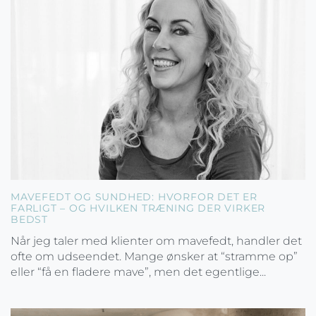
MAVEFEDT OG SUNDHED: HVORFOR DET ER
FARLIGT – OG HVILKEN TRÆNING DER VIRKER
BEDST
Når jeg taler med klienter om mavefedt, handler det
ofte om udseendet. Mange ønsker at “stramme op”
eller “få en fladere mave”, men det egentlige...