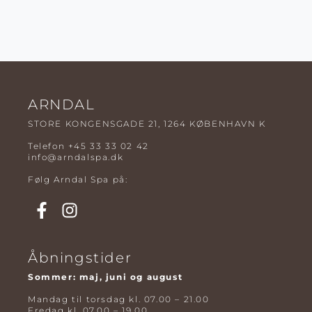
ARNDAL
STORE KONGENSGADE 21, 1264 KØBENHAVN K
Telefon
+45 33 33 02 42
info@arndalspa.dk
Følg Arndal Spa på:
Åbningstider
Sommer: maj, juni og august
Mandag til torsdag kl. 07.00 – 21.00
Fredag kl. 07.00 – 19.00