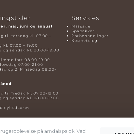
ingstider
Services
r: maj, juni og august
Massage
Spapakker
 til torsdag kl. 07.00 –
Parbehandlinger
Kosmetolog
 kl. 07.00 – 19.00
 og søndag kl. 08.00-19.00
himmelfart 08.00-19.00
lovsdag 07.00-21.00
dag og 2. Pinsedag 08.00-
måned
 til fredag kl. 07.00-19.00
 og søndag kl. 08.00-17.00
ld nyhedsbrev
 brugeroplevelse på arndalspa.dk. Ved