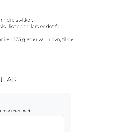
mindre stykker.
 lidt salt ellers er det for
i en 175 grader varm ovn, til de
NTAR
er markeret med
*