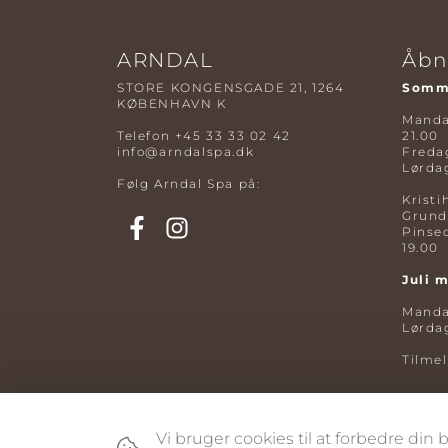
ARNDAL
Åbn
STORE KONGENSGADE 21, 1264
Somme
KØBENHAVN K
Mandag
Telefon
+45 33 33 02 42
21.00
info@arndalspa.dk
Fredag
Lørdag
Følg Arndal Spa på:
Kristi
Grund
Pinse
19.00
Juli 
Mandag
Lørdag
Tilme
Vi bruger cookies til at forbedre din