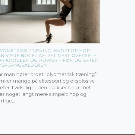
LYOMETRISK TRÆNING: HVORFOR HOP
AN VÆRE NOGET AF DET MEST OVERSETE
OR KNOGLER OG POWER – FØR OG EFTER
VERGANGSALDEREN
r man hører ordet “plyometrisk træning”,
nker mange på elitesport og eksplosive
leter. I virkeligheden dækker begrebet
er noget langt mere simpelt: hop og
rtige...