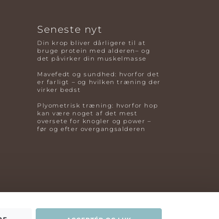
Seneste nyt
Din krop bliver dårligere til at
bruge protein med alderen– og
det påvirker din muskelmasse
Mavefedt og sundhed: hvorfor det
er farligt – og hvilken træning der
virker bedst
Plyometrisk træning: hvorfor hop
kan være noget af det mest
oversete for knogler og power –
før og efter overgangsalderen