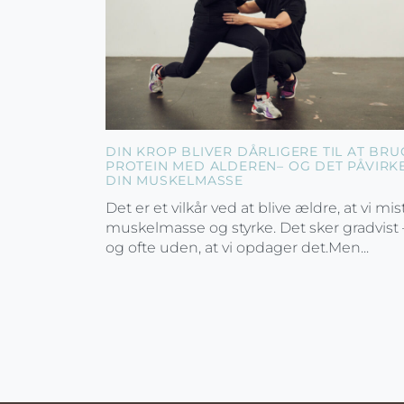
DIN KROP BLIVER DÅRLIGERE TIL AT BRU
PROTEIN MED ALDEREN– OG DET PÅVIRK
DIN MUSKELMASSE
Det er et vilkår ved at blive ældre, at vi mis
muskelmasse og styrke. Det sker gradvist 
og ofte uden, at vi opdager det.Men...