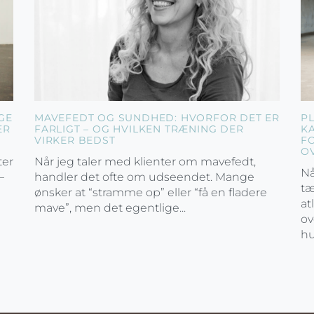
GE
MAVEFEDT OG SUNDHED: HVORFOR DET ER
P
ER
FARLIGT – OG HVILKEN TRÆNING DER
K
VIRKER BEDST
F
O
ter
Når jeg taler med klienter om mavefedt,
Nå
–
handler det ofte om udseendet. Mange
tæ
ønsker at “stramme op” eller “få en fladere
at
mave”, men det egentlige...
ov
hu