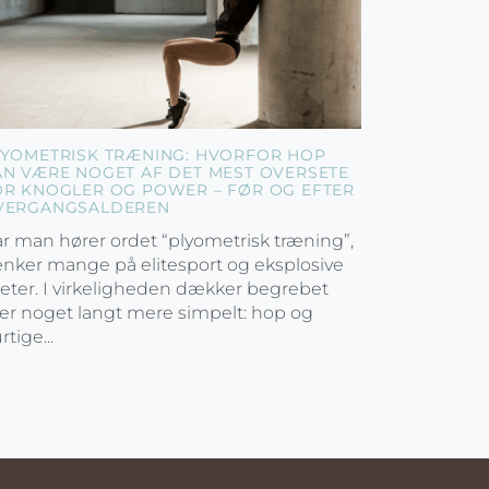
LYOMETRISK TRÆNING: HVORFOR HOP
AN VÆRE NOGET AF DET MEST OVERSETE
OR KNOGLER OG POWER – FØR OG EFTER
VERGANGSALDEREN
r man hører ordet “plyometrisk træning”,
nker mange på elitesport og eksplosive
leter. I virkeligheden dækker begrebet
er noget langt mere simpelt: hop og
rtige...