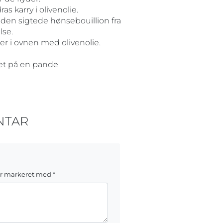
s karry i olivenolie.
 den sigtede hønsebouillion fra
lse.
er i ovnen med olivenolie.
stet på en pande
NTAR
er markeret med
*