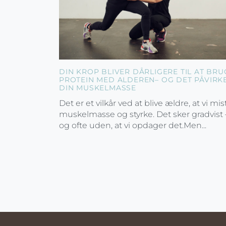
DIN KROP BLIVER DÅRLIGERE TIL AT BRU
PROTEIN MED ALDEREN– OG DET PÅVIRK
DIN MUSKELMASSE
Det er et vilkår ved at blive ældre, at vi mis
muskelmasse og styrke. Det sker gradvist 
og ofte uden, at vi opdager det.Men...