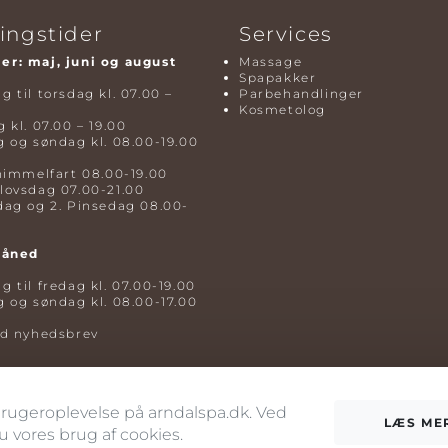
ingstider
Services
r: maj, juni og august
Massage
Spapakker
 til torsdag kl. 07.00 –
Parbehandlinger
Kosmetolog
 kl. 07.00 – 19.00
 og søndag kl. 08.00-19.00
himmelfart 08.00-19.00
lovsdag 07.00-21.00
dag og 2. Pinsedag 08.00-
måned
 til fredag kl. 07.00-19.00
 og søndag kl. 08.00-17.00
ld nyhedsbrev
 brugeroplevelse på arndalspa.dk. Ved
LÆS ME
vores brug af cookies.