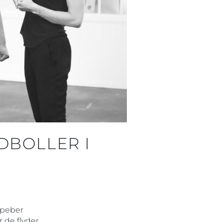
DBOLLER I
t&peber
 de flyder.