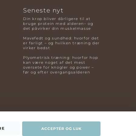
Seneste nyt
Din krop bliver dårligere til at
bruge protein med alderen– og
det påvirker din muskelmasse
Mavefedt og sundhed: hvorfor det
er farligt – og hvilken træning der
virker bedst
Plyometrisk træning: hvorfor hop
kan være noget af det mest
oversete for knogler og power –
før og efter overgangsalderen
RE
ACCEPTÉR OG LUK