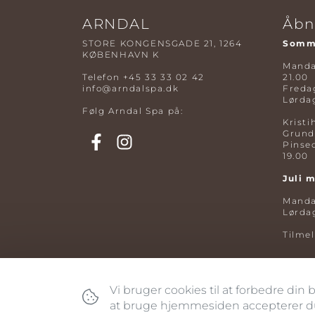
ARNDAL
Åbn
STORE KONGENSGADE 21, 1264
Somme
KØBENHAVN K
Mandag
Telefon
+45 33 33 02 42
21.00
info@arndalspa.dk
Fredag
Lørdag
Følg Arndal Spa på:
Kristi
Grund
Pinse
19.00
Juli 
Mandag
Lørdag
Tilme
Vi bruger cookies til at forbedre din
at bruge hjemmesiden accepterer du 