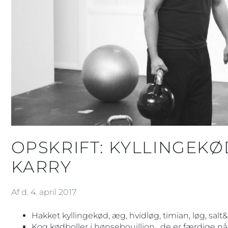
OPSKRIFT: KYLLINGEKØ
KARRY
Af d. 4. april 2017
Hakket kyllingekød, æg, hvidløg, timian, løg, sal
Kog kødboller i hønsebouillion , de er færdige når