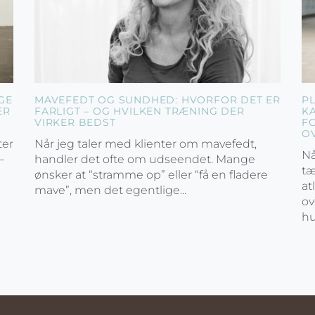
GE
MAVEFEDT OG SUNDHED: HVORFOR DET ER
P
ER
FARLIGT – OG HVILKEN TRÆNING DER
K
VIRKER BEDST
F
O
ter
Når jeg taler med klienter om mavefedt,
Nå
–
handler det ofte om udseendet. Mange
tæ
ønsker at “stramme op” eller “få en fladere
at
mave”, men det egentlige...
ov
hu