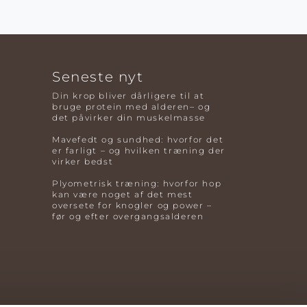
Seneste nyt
Din krop bliver dårligere til at
bruge protein med alderen– og
det påvirker din muskelmasse
Mavefedt og sundhed: hvorfor det
er farligt – og hvilken træning der
virker bedst
Plyometrisk træning: hvorfor hop
kan være noget af det mest
oversete for knogler og power –
før og efter overgangsalderen