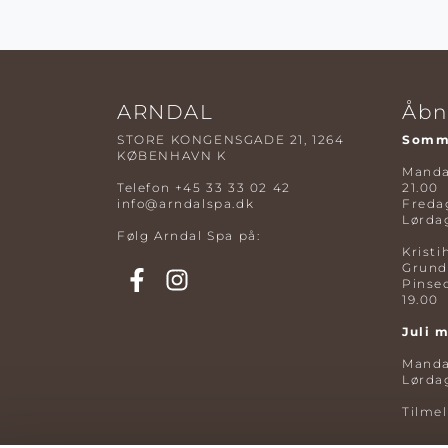
ARNDAL
Åbn
STORE KONGENSGADE 21, 1264
Somme
KØBENHAVN K
Mandag
Telefon
+45 33 33 02 42
21.00
info@arndalspa.dk
Fredag
Lørdag
Følg Arndal Spa på:
Kristi
Grund
Pinse
19.00
Juli 
Mandag
Lørdag
Tilme