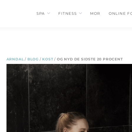
SPA
FITNESS
MOR
ONLINE F
ARNDAL
/
BLOG
/
KOST
/
OG NYD DE SIDSTE 20 PROCENT