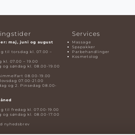
ingstider
Services
r: maj, juni og august
Massage
Spapakker
 til torsdag kl. 07.00 –
Parbehandlinger
Kosmetolog
 kl. 07.00 – 19.00
 og søndag kl. 08.00-19.00
himmelfart 08.00-19.00
lovsdag 07.00-21.00
dag og 2. Pinsedag 08.00-
måned
 til fredag kl. 07.00-19.00
 og søndag kl. 08.00-17.00
ld nyhedsbrev