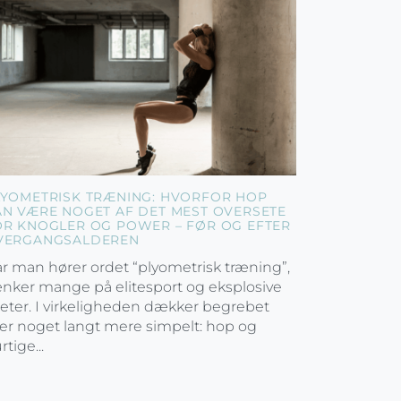
LYOMETRISK TRÆNING: HVORFOR HOP
AN VÆRE NOGET AF DET MEST OVERSETE
OR KNOGLER OG POWER – FØR OG EFTER
VERGANGSALDEREN
r man hører ordet “plyometrisk træning”,
nker mange på elitesport og eksplosive
leter. I virkeligheden dækker begrebet
er noget langt mere simpelt: hop og
rtige...