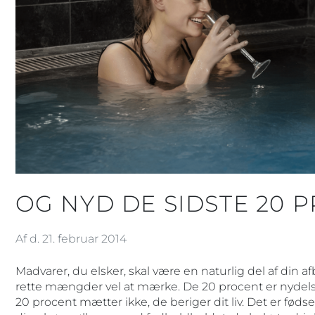
OG NYD DE SIDSTE 20 
Af d. 21. februar 2014
Madvarer, du elsker, skal være en naturlig del af din af
rette mængder vel at mærke. De 20 procent er nydels
20 procent mætter ikke, de beriger dit liv. Det er fødse