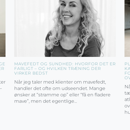
GE
MAVEFEDT OG SUNDHED: HVORFOR DET ER
P
ER
FARLIGT – OG HVILKEN TRÆNING DER
K
VIRKER BEDST
F
O
ter
Når jeg taler med klienter om mavefedt,
Nå
–
handler det ofte om udseendet. Mange
tæ
ønsker at “stramme op” eller “få en fladere
at
mave”, men det egentlige...
ov
hu