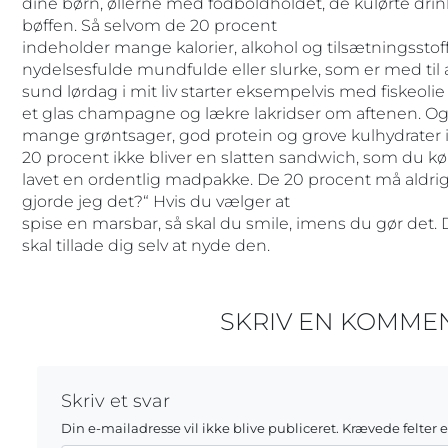
dine børn, øllerne med fodboldholdet, de kulørte drinks
bøffen. Så selvom de 20 procent
indeholder mange kalorier, alkohol og tilsætningsstoffe
nydelsesfulde mundfulde eller slurke, som er med til at 
sund lørdag i mit liv starter eksempelvis med fiskeo
et glas champagne og lækre lakridser om aftenen. Og så
mange grøntsager, god protein og grove kulhydrater i
20 procent ikke bliver en slatten sandwich, som du køb
lavet en ordentlig madpakke. De 20 procent må aldrig gi
gjorde jeg det?“ Hvis du vælger at
spise en marsbar, så skal du smile, imens du gør det. D
skal tillade dig selv at nyde den.
SKRIV EN KOMME
Skriv et svar
Din e-mailadresse vil ikke blive publiceret.
Krævede felter 