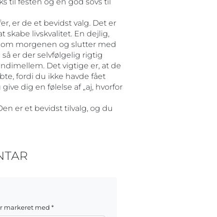
 til festen og en god sovs til
r, er de et bevidst valg. Det er
skabe livskvalitet. En dejlig,
lie om morgenen og slutter med
 er der selvfølgelig rigtig
ndimellem. Det vigtige er, at de
te, fordi du ikke havde fået
ve dig en følelse af „aj, hvorfor
en er et bevidst tilvalg, og du
NTAR
er markeret med
*