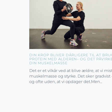
DIN KROP BLIVER DÅRLIGERE TIL AT BRU
PROTEIN MED ALDEREN– OG DET PÅVIRK
DIN MUSKELMASSE
Det er et vilkår ved at blive ældre, at vi mis
muskelmasse og styrke. Det sker gradvist 
og ofte uden, at vi opdager det.Men...