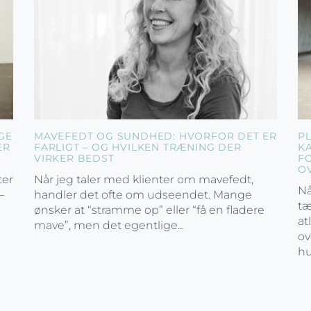
GE
MAVEFEDT OG SUNDHED: HVORFOR DET ER
P
ER
FARLIGT – OG HVILKEN TRÆNING DER
K
VIRKER BEDST
F
O
ter
Når jeg taler med klienter om mavefedt,
Nå
–
handler det ofte om udseendet. Mange
tæ
ønsker at “stramme op” eller “få en fladere
at
mave”, men det egentlige...
ov
hu