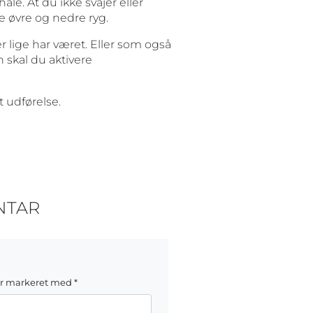
ale. At du ikke svajer eller
 øvre og nedre ryg.
er lige har været. Eller som også
 skal du aktivere
t udførelse.
NTAR
er markeret med
*