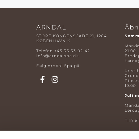
ARNDAL
Åbn
STORE KONGENSGADE 21, 1264
Somme
KØBENHAVN K
Mandag
Telefon
+45 33 33 02 42
21.00
info@arndalspa.dk
Fredag
Lørdag
Følg Arndal Spa på:
Kristi
Grund
Pinse
19.00
Juli 
Mandag
Lørdag
Tilme