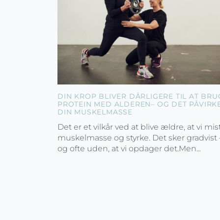
DIN KROP BLIVER DÅRLIGERE TIL AT BRU
PROTEIN MED ALDEREN– OG DET PÅVIRK
DIN MUSKELMASSE
Det er et vilkår ved at blive ældre, at vi mis
muskelmasse og styrke. Det sker gradvist 
og ofte uden, at vi opdager det.Men...