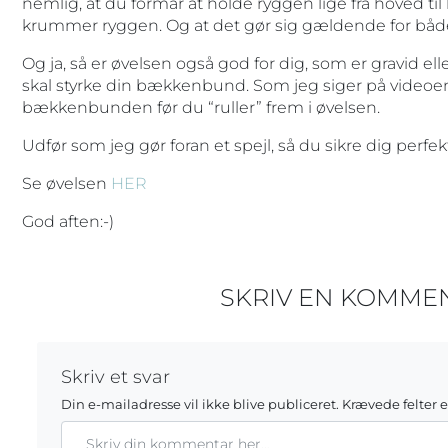
nemlig, at du formår at holde ryggen lige fra hoved til h
krummer ryggen. Og at det gør sig gældende for både
Og ja, så er øvelsen også god for dig, som er gravid ell
skal styrke din bækkenbund. Som jeg siger på videoen
bækkenbunden før du “ruller” frem i øvelsen.
Udfør som jeg gør foran et spejl, så du sikre dig perfek
Se øvelsen
HER
God aften:-)
SKRIV EN KOMME
Skriv et svar
Din e-mailadresse vil ikke blive publiceret.
Krævede felter 
Kommentar