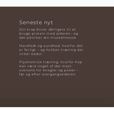
Seneste nyt
Din krop bliver dårligere til at
bruge protein med alderen– og
det påvirker din muskelmasse
Mavefedt og sundhed: hvorfor det
er farligt – og hvilken træning der
virker bedst
Plyometrisk træning: hvorfor hop
kan være noget af det mest
oversete for knogler og power –
før og efter overgangsalderen