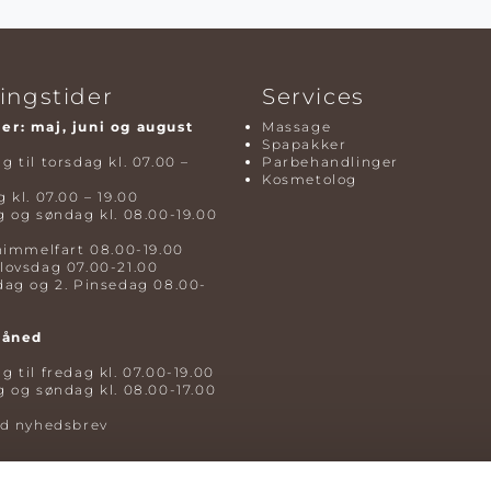
ingstider
Services
r: maj, juni og august
Massage
Spapakker
 til torsdag kl. 07.00 –
Parbehandlinger
Kosmetolog
 kl. 07.00 – 19.00
 og søndag kl. 08.00-19.00
himmelfart 08.00-19.00
lovsdag 07.00-21.00
dag og 2. Pinsedag 08.00-
måned
 til fredag kl. 07.00-19.00
 og søndag kl. 08.00-17.00
ld nyhedsbrev