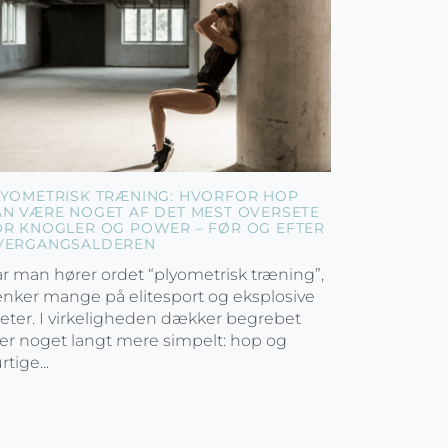
LYOMETRISK TRÆNING: HVORFOR HOP
AN VÆRE NOGET AF DET MEST OVERSETE
OR KNOGLER OG POWER – FØR OG EFTER
VERGANGSALDEREN
r man hører ordet “plyometrisk træning”,
nker mange på elitesport og eksplosive
leter. I virkeligheden dækker begrebet
er noget langt mere simpelt: hop og
rtige...