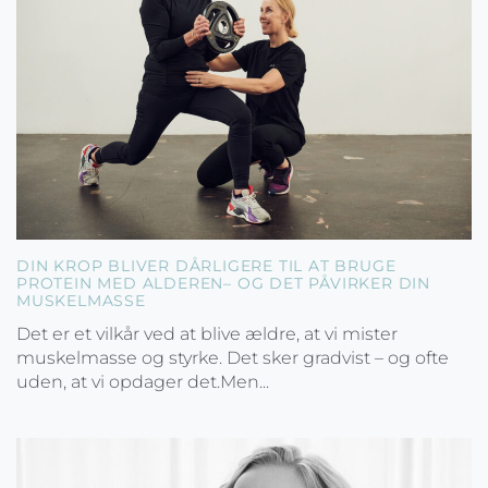
DIN KROP BLIVER DÅRLIGERE TIL AT BRUGE
PROTEIN MED ALDEREN– OG DET PÅVIRKER DIN
MUSKELMASSE
Det er et vilkår ved at blive ældre, at vi mister
muskelmasse og styrke. Det sker gradvist – og ofte
uden, at vi opdager det.Men...