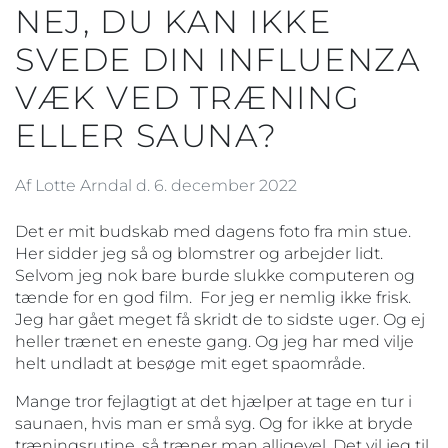
NEJ, DU KAN IKKE
SVEDE DIN INFLUENZA
VÆK VED TRÆNING
ELLER SAUNA?
Af Lotte Arndal d. 6. december 2022
Det er mit budskab med dagens foto fra min stue.
Her sidder jeg så og blomstrer og arbejder lidt.
Selvom jeg nok bare burde slukke computeren og
tænde for en god film. For jeg er nemlig ikke frisk.
Jeg har gået meget få skridt de to sidste uger. Og ej
heller trænet en eneste gang. Og jeg har med vilje
helt undladt at besøge mit eget spaområde.
Mange tror fejlagtigt at det hjælper at tage en tur i
saunaen, hvis man er små syg. Og for ikke at bryde
træningsrutine, så træner man alligevel. Det vil jeg til