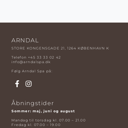
ARNDAL
STORE KONGENSGADE 21, 1264 KØBENHAVN K
Telefon
+45 33 33 02 42
info@arndalspa.dk
Følg Arndal Spa på:
Åbningstider
Sommer: maj, juni og august
Mandag til torsdag kl. 07.00 – 21.00
Fredag kl. 07.00 – 19.00