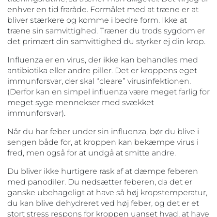
enhver en tid fraråde. Formålet med at træne er at
bliver stærkere og komme i bedre form. Ikke at
træne sin samvittighed. Træner du trods sygdom er
det primært din samvittighed du styrker ej din krop.
Influenza er en virus, der ikke kan behandles med
antibiotika eller andre piller. Det er kroppens eget
immunforsvar, der skal “cleare” virusinfektionen.
(Derfor kan en simpel influenza være meget farlig for
meget syge mennekser med svækket
immunforsvar).
Når du har feber under sin influenza, bør du blive i
sengen både for, at kroppen kan bekæmpe virus i
fred, men også for at undgå at smitte andre.
Du bliver ikke hurtigere rask af at dæmpe feberen
med panodiler. Du nedsætter feberen, da det er
ganske ubehageligt at have så høj kropstemperatur,
du kan blive dehydreret ved høj feber, og det er et
stort stress respons for kroppen uanset hvad, at have