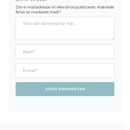
Din e-mailadresse vil ikke blive publiceret.
Krævede
felter er markeret med
*
Kommentar
Gem mit navn, mail og websted i denne browser til næste ga
Name*
Email*