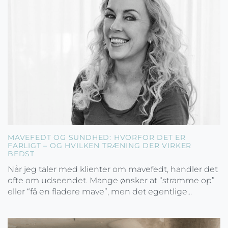
MAVEFEDT OG SUNDHED: HVORFOR DET ER
FARLIGT – OG HVILKEN TRÆNING DER VIRKER
BEDST
Når jeg taler med klienter om mavefedt, handler det
ofte om udseendet. Mange ønsker at “stramme op”
eller “få en fladere mave”, men det egentlige...