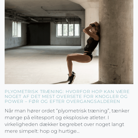
PLYOMETRISK TRÆNING: HVORFOR HOP KAN VÆRE
NOGET AF DET MEST OVERSETE FOR KNOGLER OG
POWER – FØR OG EFTER OVERGANGSALDEREN
Når man hører ordet “plyometrisk træning”, tænker
mange på elitesport og eksplosive atleter. I
virkeligheden dækker begrebet over noget langt
mere simpelt: hop og hurtige...