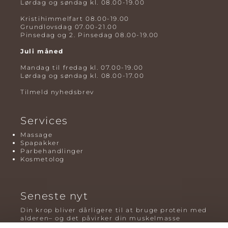
Lørdag og søndag kl. 08.00-19.00
Kristihimmelfart 08.00-19.00
Grundlovsdag 07.00-21.00
Pinsedag og 2. Pinsedag 08.00-19.00
Juli måned
Mandag til fredag kl. 07.00-19.00
Lørdag og søndag kl. 08.00-17.00
Tilmeld nyhedsbrev
Services
Massage
Spapakker
Parbehandlinger
Kosmetolog
Seneste nyt
Din krop bliver dårligere til at bruge protein med
alderen– og det påvirker din muskelmasse