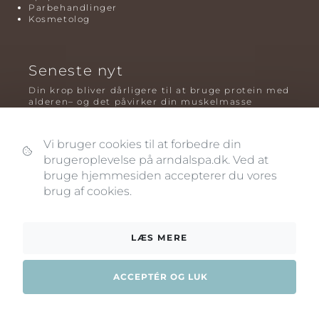
Parbehandlinger
Kosmetolog
Seneste nyt
Din krop bliver dårligere til at bruge protein med
alderen– og det påvirker din muskelmasse
Mavefedt og sundhed: hvorfor det er farligt – og
hvilken træning der virker bedst
Vi bruger cookies til at forbedre din
brugeroplevelse på arndalspa.dk. Ved at
Plyometrisk træning: hvorfor hop kan være noget
af det mest oversete for knogler og power – før
bruge hjemmesiden accepterer du vores
og efter overgangsalderen
brug af cookies.
LÆS MERE
ACCEPTÉR OG LUK