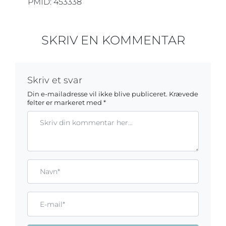
PMID: 453338
SKRIV EN KOMMENTAR
Skriv et svar
Din e-mailadresse vil ikke blive publiceret.
Krævede
felter er markeret med
*
Kommentar
Gem mit navn, mail og websted i denne browser til næste ga
Name*
Email*