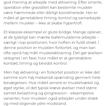
god mening at arbejde med aktivering. Efter smerte,
operation eller graviditet kan bestemte muskler
være hæmmede eller dårligt koordinerede. Her er
målet at genetablere timing, kontrol og samarbejde
mellem muskler – ikke at skabe hypertrofi.
Et klassisk eksempel er glute bridge. Mange oplever,
at de tydeligt kan mærke ballemusklerne arbejde –
særligt i top-positionen, hvor hoften er fuldt strakt. I
denne position er musklen forkortet, og man kan
ofte opnå høj målt muskelaktivering. Det gør øvelsen
velegnet i en fase, hvor målet er at genetablere
kontakt, timing og bevidst kontrol.
Men høj aktivering i en forkortet position er ikke det
samme som høj mekanisk spænding gennem hele
bevægelsen. Hvis målet senere er muskelvækst og
øget styrke, vil det typisk kræve øvelser med større
samlet belastning og progression – eksempelvis
varianter, hvor musklen også arbejder under stræk
og med stigende ydre modstand.