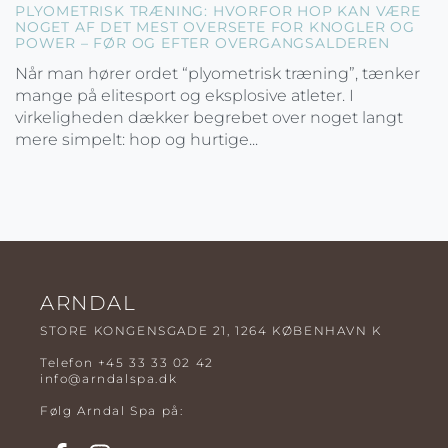
PLYOMETRISK TRÆNING: HVORFOR HOP KAN VÆRE
NOGET AF DET MEST OVERSETE FOR KNOGLER OG
POWER – FØR OG EFTER OVERGANGSALDEREN
Når man hører ordet “plyometrisk træning”, tænker
mange på elitesport og eksplosive atleter. I
virkeligheden dækker begrebet over noget langt
mere simpelt: hop og hurtige...
ARNDAL
STORE KONGENSGADE 21, 1264 KØBENHAVN K
Telefon
+45 33 33 02 42
info@arndalspa.dk
Følg Arndal Spa på: