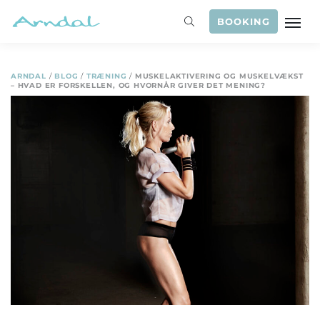
BOOKING
ARNDAL
/
BLOG
/
TRÆNING
/
MUSKELAKTIVERING OG MUSKELVÆKST
– HVAD ER FORSKELLEN, OG HVORNÅR GIVER DET MENING?