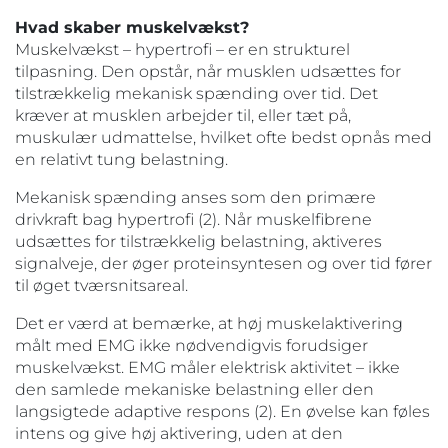
Hvad skaber muskelvækst?
Muskelvækst – hypertrofi – er en strukturel
tilpasning. Den opstår, når musklen udsættes for
tilstrækkelig mekanisk spænding over tid. Det
kræver at musklen arbejder til, eller tæt på,
muskulær udmattelse, hvilket ofte bedst opnås med
en relativt tung belastning.
Mekanisk spænding anses som den primære
drivkraft bag hypertrofi (2). Når muskelfibrene
udsættes for tilstrækkelig belastning, aktiveres
signalveje, der øger proteinsyntesen og over tid fører
til øget tværsnitsareal.
Det er værd at bemærke, at høj muskelaktivering
målt med EMG ikke nødvendigvis forudsiger
muskelvækst. EMG måler elektrisk aktivitet – ikke
den samlede mekaniske belastning eller den
langsigtede adaptive respons (2). En øvelse kan føles
intens og give høj aktivering, uden at den