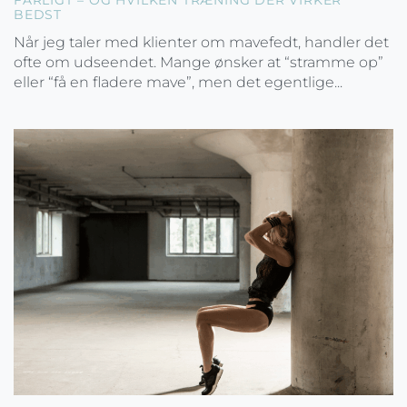
FARLIGT – OG HVILKEN TRÆNING DER VIRKER
BEDST
Når jeg taler med klienter om mavefedt, handler det
ofte om udseendet. Mange ønsker at “stramme op”
eller “få en fladere mave”, men det egentlige...