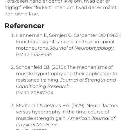
Forskellen handler derfor ikke om, hvad der er
“rigtigt” eller “forkert”, men om hvad der er målet i
den givne fase.
Referencer
Henneman E, Somjen G, Carpenter DO (1965):
Functional significance of cell size in spinal
motoneurons.
Journal of Neurophysiology
.
PMID: 14328454
Schoenfeld BJ. (2010): The mechanisms of
muscle hypertrophy and their application to
resistance training.
Journal of Strength and
Conditioning Research
.
PMID: 20847704
Moritani T & deVries HA. (1979): Neural factors
versus hypertrophy in the time course of
muscle strength gain.
American Journal of
Physical Medicine
.