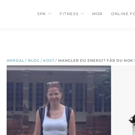
SPA
FITNESS
MOR
ONLINE F
ARNDAL
/
BLOG
/
KOST
/
MANGLER DU ENERGI? FÅR DU NOK 