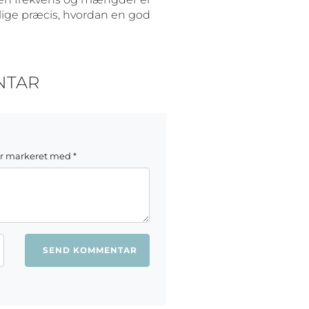
 lige præcis, hvordan en god
NTAR
er markeret med
*
ang jeg kommenterer.