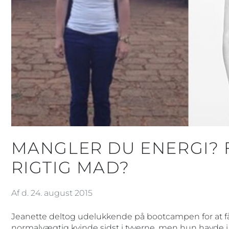
MANGLER DU ENERGI? 
RIGTIG MAD?
Af d. 24. august 2015
Jeanette deltog udelukkende på bootcampen for at få
normalvægtig kvinde sidst i tyverne, men hun havde i 