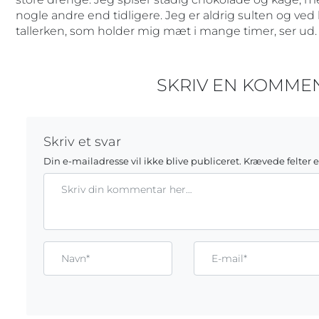
nogle andre end tidligere. Jeg er aldrig sulten og ved
tallerken, som holder mig mæt i mange timer, ser ud.
SKRIV EN KOMME
Skriv et svar
Din e-mailadresse vil ikke blive publiceret.
Krævede felter 
Kommentar
Gem mit navn, mail og websted i denne browser til næste g
Name*
Email*