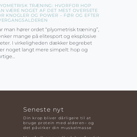
LYOMETRISK TRÆNING: HVORFOR HOP
AN VÆRE NOGET AF DET MEST OVERSETE
OR KNOGLER OG POWER – FØR OG EFTER
VERGANGSALDEREN
r man hører ordet “plyometrisk træning”,
nker mange på elitesport og eksplosive
leter. I virkeligheden dækker begrebet
er noget langt mere simpelt: hop og
rtige...
Seneste nyt
Din krop bliver dårligere til at
bruge protein med alderen– og
det påvirker din muskelmasse