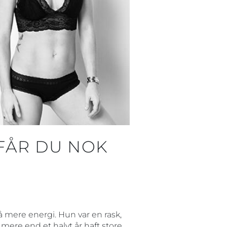
FÅR DU NOK
 mere energi. Hun var en rask,
mere end et halvt år haft store