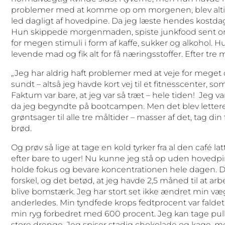
problemer med at komme op om morgenen, blev alti
led dagligt af hovedpine. Da jeg læste hendes kostdag
Hun skippede morgenmaden, spiste junkfood sent om af
for megen stimuli i form af kaffe, sukker og alkohol. Hu
levende mad og fik alt for få næringsstoffer. Efter t
„Jeg har aldrig haft problemer med at veje for meget 
sundt – altså jeg havde kort vej til et fitnesscenter, s
Faktum var bare, at jeg var så træt – hele tiden! Jeg var
da jeg begyndte på bootcampen. Men det blev lettere 
grøntsager til alle tre måltider – masser af det, tag din 
brød.
Og prøv så lige at tage en kold tyrker fra al den café latt
efter bare to uger! Nu kunne jeg stå op uden hovedpi
holde fokus og bevare koncentrationen hele dagen. Det
forskel, og det betød, at jeg havde 2,5 måned til at arb
blive bomstærk. Jeg har stort set ikke ændret min væ
anderledes. Min tyndfede krops fedtprocent var faldet
min ryg forbedret med 600 procent. Jeg kan tage pu
store drenge. Jeg spiser stadig chokolade og kage,