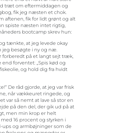
d træt om eftermiddagen og
bog, fik jeg næsten et chok.
tenen, fik for lidt grønt og alt
n spiste næsten intet rigtig,
re måneders bootcamp skrev hun:
og tænkte, at jeg levede okay
om jeg besøgte i ny og næ.
 forberedt på et langt sejt træk,
end forventet: „Spis kød og
fiskeolie, og hold dig fra hvidt
e!“ De råd gjorde, at jeg var frisk
ne, når vækkeuret ringede, og
 var så nemt at lave så stor en
ejde på den del, der gik ud på at
gt, men min krop er helt
 med 16 procent og styrken i
ll-ups og armbøjninger som de
 men frekvens og mængder er