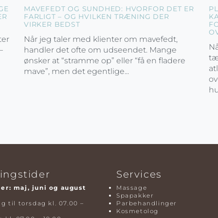
GE
MAVEFEDT OG SUNDHED: HVORFOR DET ER
P
ER
FARLIGT – OG HVILKEN TRÆNING DER
K
VIRKER BEDST
F
O
ter
Når jeg taler med klienter om mavefedt,
Nå
–
handler det ofte om udseendet. Mange
tæ
ønsker at “stramme op” eller “få en fladere
at
mave”, men det egentlige...
ov
hu
ingstider
Services
r: maj, juni og august
Massage
Spapakker
 til torsdag kl. 07.00 –
Parbehandlinger
Kosmetolog