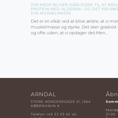
DIN KROP BLIVER DÅRLIGERE TIL AT BRU
PROTEIN MED ALDEREN– OG DET PÅVIRK
DIN MUSKELMASSE
Det er et vilkår ved at blive ældre, at vi mis
muskelmasse og styrke. Det sker gradvist 
og ofte uden, at vi opdager det.Men...
ARNDAL
Åbn
STORE KONGENSGADE 21, 1264
Somme
KØBENHAVN K
Mandag
Telefon
+45 33 33 02 42
21.00