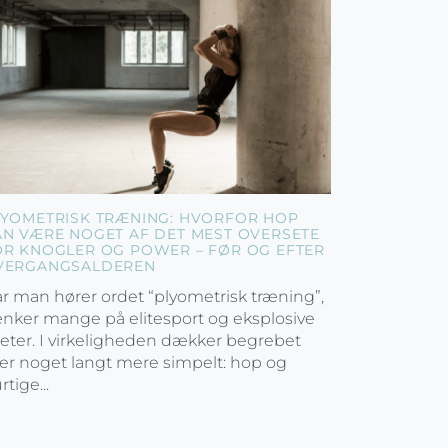
LYOMETRISK TRÆNING: HVORFOR HOP
AN VÆRE NOGET AF DET MEST OVERSETE
OR KNOGLER OG POWER – FØR OG EFTER
VERGANGSALDEREN
r man hører ordet “plyometrisk træning”,
nker mange på elitesport og eksplosive
leter. I virkeligheden dækker begrebet
er noget langt mere simpelt: hop og
rtige...