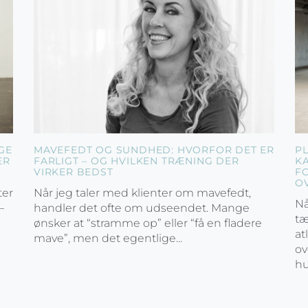
GE
MAVEFEDT OG SUNDHED: HVORFOR DET ER
P
ER
FARLIGT – OG HVILKEN TRÆNING DER
K
VIRKER BEDST
F
O
ter
Når jeg taler med klienter om mavefedt,
Nå
–
handler det ofte om udseendet. Mange
tæ
ønsker at “stramme op” eller “få en fladere
at
mave”, men det egentlige...
ov
hu