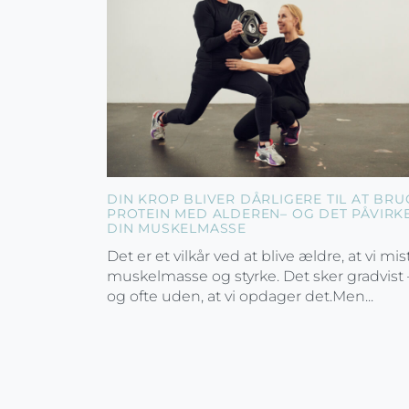
DIN KROP BLIVER DÅRLIGERE TIL AT BRU
PROTEIN MED ALDEREN– OG DET PÅVIRK
DIN MUSKELMASSE
Det er et vilkår ved at blive ældre, at vi mis
muskelmasse og styrke. Det sker gradvist 
og ofte uden, at vi opdager det.Men...