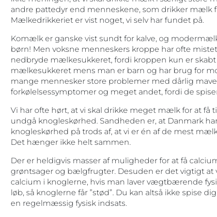
andre pattedyr end menneskene, som drikker mælk fra
Mælkedrikkeriet er vist noget, vi selv har fundet på.
Komælk er ganske vist sundt for kalve, og modermælk
børn! Men voksne menneskers kroppe har ofte mistet
nedbryde mælkesukkeret, fordi kroppen kun er skabt
mælkesukkeret mens man er barn og har brug for mod
mange mennesker store problemer med dårlig mave
forkølelsessymptomer og meget andet, fordi de spise
Vi har ofte hørt, at vi skal drikke meget mælk for at få t
undgå knogleskørhed. Sandheden er, at Danmark har 
knogleskørhed på trods af, at vi er én af de mest mæl
Det hænger ikke helt sammen.
Der er heldigvis masser af muligheder for at få calci
grøntsager og bælgfrugter. Desuden er det vigtigt at
calcium i knoglerne, hvis man laver vægtbærende fysi
løb, så knoglerne får ”stød”. Du kan altså ikke spise di
en regelmæssig fysisk indsats.