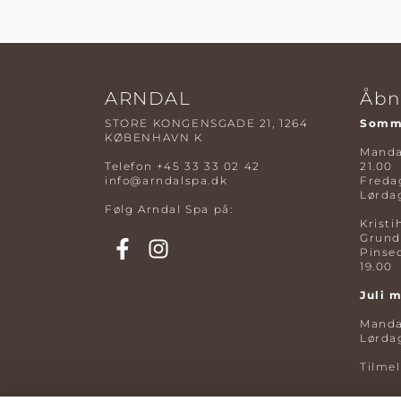
ARNDAL
Åbn
STORE KONGENSGADE 21, 1264
Somme
KØBENHAVN K
Mandag
Telefon
+45 33 33 02 42
21.00
info@arndalspa.dk
Fredag
Lørdag
Følg Arndal Spa på:
Kristi
Grund
Pinse
19.00
Juli 
Mandag
Lørdag
Tilme