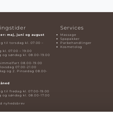
ingstider
Services
r: maj, juni og august
Massage
Spapakker
 til torsdag kl. 07.00 –
Parbehandlinger
Kosmetolog
 kl. 07.00 – 19.00
 og søndag kl. 08.00-19.00
himmelfart 08.00-19.00
lovsdag 07.00-21.00
dag og 2. Pinsedag 08.00-
måned
 til fredag kl. 07.00-19.00
 og søndag kl. 08.00-17.00
ld nyhedsbrev