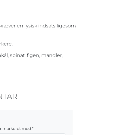
kræver en fysisk indsats ligesom
rkere.
kål, spinat, figen, mandler,
NTAR
er markeret med
*