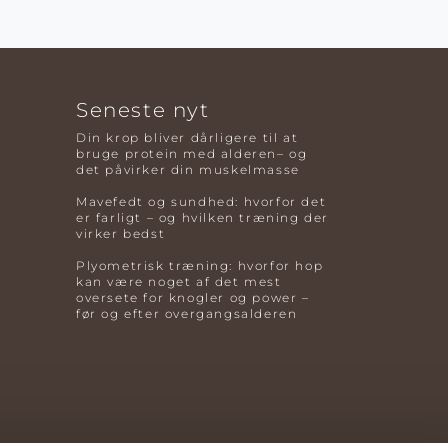
Seneste nyt
Din krop bliver dårligere til at
bruge protein med alderen– og
det påvirker din muskelmasse
Mavefedt og sundhed: hvorfor det
er farligt – og hvilken træning der
virker bedst
Plyometrisk træning: hvorfor hop
kan være noget af det mest
oversete for knogler og power –
før og efter overgangsalderen