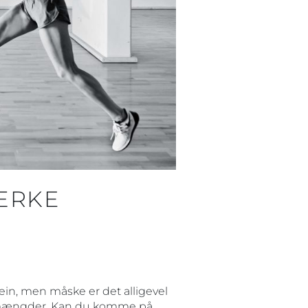
ÆRKE
ein, men måske er det alligevel
re mængder. Kan du komme på