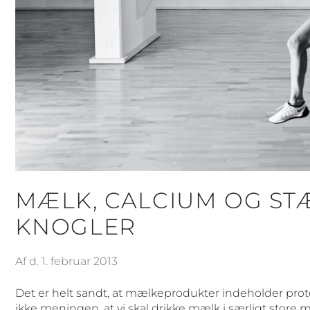
MÆLK, CALCIUM OG ST
KNOGLER
Af d. 1. februar 2013
Det er helt sandt, at mælkeprodukter indeholder prot
ikke meningen, at vi skal drikke mælk i særligt sto